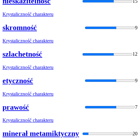
nieskazitelność
15
Krystaliczność
charakteru
skromność
9
Krystaliczność
charakteru
szlachetność
12
Krystaliczność
charakteru
etyczność
9
Krystaliczność
charakteru
prawość
7
Krystaliczność
charakteru
minerał metamiktyczny
20