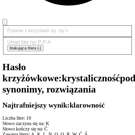
brakująca litera (-)
Hasło
krzyżówkowe:
krystaliczność
pod
synonimy, rozwiązania
Najtrafniejszy wynik:
klarowność
Liczba liter: 10
Słowo zaczyna się na: K
Słowo kończy się na: Ć
Zawiera litery: A, K, L, N, O, O, R, W, Ć, Ś