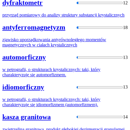
dyfraktometr
12
przyrząd pomiarowy do analizy struktury substancji
krystalicznych
antyferromagnetyzm
18
zjawisko uporządkowania antyrównoległego momentów
magnetycznych w ciałach
krystalicznych
automorficzny
13
w petrografii, o strukturach
krystalicznych
: taki, który
charakteryzuje się automorfizmem.
idiomorficzny
13
w petrografii, o strukturach
krystalicznych
: taki, który
charakteryzuje się idiomorfizmem (automorfizmem).
kasza granitowa
14
zwietrzelina granitowa, produkt głębokiej dezintegracji granularnej