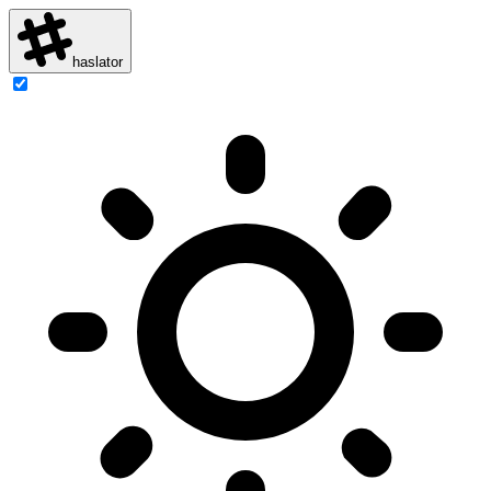
haslator