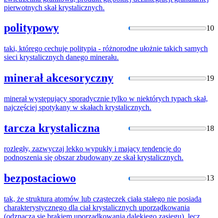
pierwotnych skał
krystalicznych
.
politypowy
10
taki, którego cechuje politypia - różnorodne ułożnie takich samych
sieci
krystalicznych
danego minerału.
minerał akcesoryczny
19
minerał występujący sporadycznie tylko w niektórych typach skał,
najczęściej spotykany w skałach
krystalicznych
.
tarcza krystaliczna
18
rozległy, zazwyczaj lekko wypukły i mający tendencje do
podnoszenia się obszar zbudowany ze skał
krystalicznych
.
bezpostaciowo
13
tak, że struktura atomów lub cząsteczek ciała stałego nie posiada
charakterystycznego dla ciał
krystalicznych
uporządkowania
(odznacza się brakiem uporządkowania dalekiego zasięgu), lecz