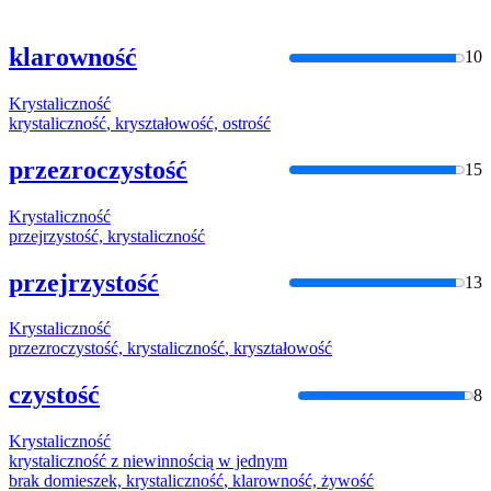
klarowność
10
Krystaliczność
krystaliczność
, kryształowość, ostrość
przezroczystość
15
Krystaliczność
przejrzystość,
krystaliczność
przejrzystość
13
Krystaliczność
przezroczystość,
krystaliczność
, kryształowość
czystość
8
Krystaliczność
krystaliczność
z niewinnością w jednym
brak domieszek,
krystaliczność
, klarowność, żywość