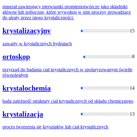
minerał zawierający pierwiastki promieniotwórcze jako składniki
główne lub poboczne, które wywołują w nim procesy prowadzące
do utraty przez niego
krystalicznośc
i.
krystalizacyjny
15
zawarty w
krystalicznych
hydratach
ortoskop
8
przyrząd do badania ciał
krystalicznych
w spolaryzowanym świetle
równoległym
krystalochemia
14
bada zależność struktury ciał
krystalicznych
od składu chemicznego
krystalizacja
13
proces tworzenia się kryształów lub ciał
krystalicznych