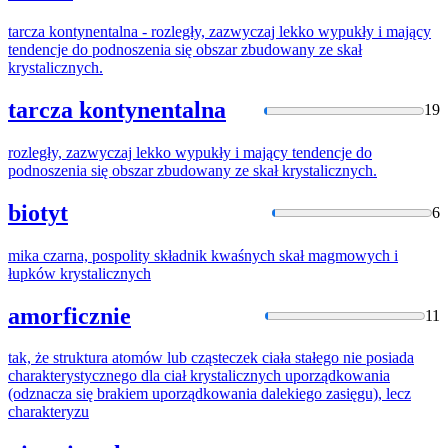
tarcza kontynentalna - rozległy, zazwyczaj lekko wypukły i mający
tendencje do podnoszenia się obszar zbudowany ze skał
krystalicznych
.
tarcza kontynentalna
19
rozległy, zazwyczaj lekko wypukły i mający tendencje do
podnoszenia się obszar zbudowany ze skał
krystalicznych
.
biotyt
6
mika czarna, pospolity składnik kwaśnych skał magmowych i
łupków
krystalicznych
amorficznie
11
tak, że struktura atomów lub cząsteczek ciała stałego nie posiada
charakterystycznego dla ciał
krystalicznych
uporządkowania
(odznacza się brakiem uporządkowania dalekiego zasięgu), lecz
charakteryzu