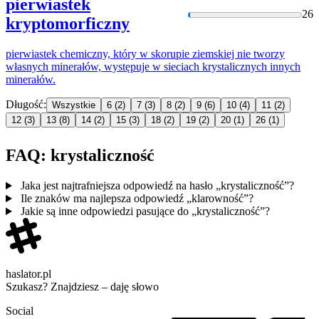
pierwiastek
26
kryptomorficzny
pierwiastek chemiczny, który w skorupie ziemskiej nie tworzy
własnych minerałów, występuje w sieciach
krystalicznych
innych
minerałów.
Długość:
Wszystkie
6
(2)
7
(3)
8
(2)
9
(6)
10
(4)
11
(2)
12
(3)
13
(8)
14
(2)
15
(3)
18
(2)
19
(2)
20
(1)
26
(1)
FAQ: krystaliczność
Jaka jest najtrafniejsza odpowiedź na hasło „krystaliczność”?
Ile znaków ma najlepsza odpowiedź „klarowność”?
Jakie są inne odpowiedzi pasujące do „krystaliczność”?
haslator.pl
Szukasz? Znajdziesz – daję słowo
Social