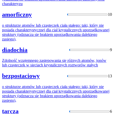
charakteryzu
amorficzny
10
o strukturze atomów lub cząsteczek ciała stałego: taki, który nie
posiada charakterystycznej dla ciał
krystalicznych
uporządkowanej
struktury (odznacza się brakiem uporządkowania dalekiego
zasięgu),
diadochia
9
Zdolność wzajemnego zastępowania się różnych atomów, jonów
lub cząsteczek w sieciach
krystalicznych
roztworów stałych
bezpostaciowy
13
o strukturze atomów lub cząsteczek ciała stałego: taki, który nie
posiada charakterystycznej dla ciał
krystalicznych
uporządkowanej
struktury (odznacza się brakiem uporządkowania dalekiego
zasięgu),
tarcza
6