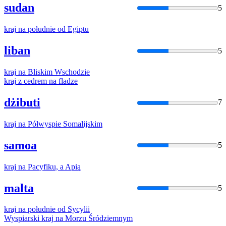
sudan
5
kraj
na
południe od Egiptu
liban
5
kraj
na
Bliskim Wschodzie
kraj
z cedrem
na
fladze
dżibuti
7
kraj
na
Półwyspie Somalijskim
samoa
5
kraj
na
Pacyfiku, a Apią
malta
5
kraj
na
południe od Sycylii
Wyspiarski
kraj
na
Morzu Śródziemnym