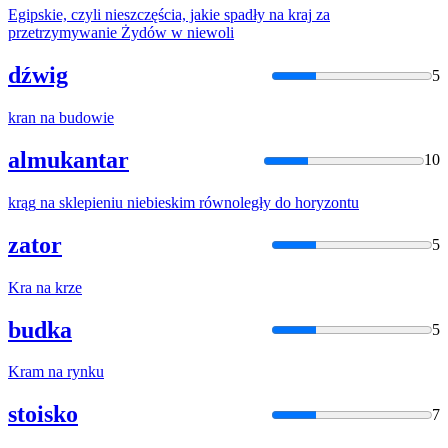
Egipskie, czyli nieszczęścia, jakie spadły
na
kraj
za
przetrzymywanie Żydów w niewoli
dźwig
5
kran
na
budowie
almukantar
10
krąg
na
sklepieniu niebieskim równoległy do horyzontu
zator
5
Kra
na
krze
budka
5
Kram
na
rynku
stoisko
7