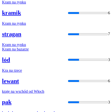
Kram
na
rynku
kramik
6
Kram
na
rynku
stragan
7
Kram
na
rynku
Kram
na
bazarze
lód
3
Kra
na
rzece
lewant
6
kraje
na
wschód od Włoch
pak
3