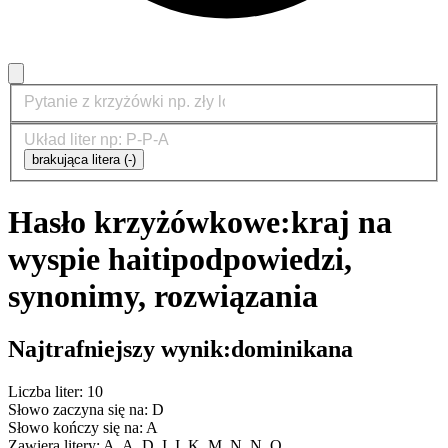
brakująca litera (-)
Hasło krzyżówkowe:
kraj na
wyspie haiti
podpowiedzi,
synonimy, rozwiązania
Najtrafniejszy wynik:
dominikana
Liczba liter: 10
Słowo zaczyna się na: D
Słowo kończy się na: A
Zawiera litery: A, A, D, I, I, K, M, N, N, O