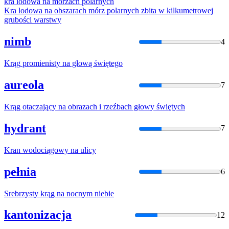
kra
lodowa
na
morzach polarnych
Kra
lodowa
na
obszarach mórz polarnych zbita w kilkumetrowej
grubości warstwy
nimb
4
Krąg
promienisty
na
głową świętego
aureola
7
Krąg
otaczający
na
obrazach i rzeźbach głowy świętych
hydrant
7
Kran
wodociągowy
na
ulicy
pełnia
6
Srebrzysty
krąg
na
nocnym niebie
kantonizacja
12