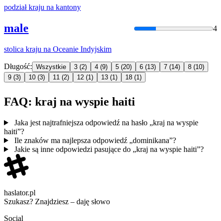
podział
kraju
na
kantony
male
4
stolica
kraju
na
Oceanie Indyjskim
Długość:
Wszystkie
3
(2)
4
(9)
5
(20)
6
(13)
7
(14)
8
(10)
9
(3)
10
(3)
11
(2)
12
(1)
13
(1)
18
(1)
FAQ: kraj na wyspie haiti
Jaka jest najtrafniejsza odpowiedź na hasło „kraj na wyspie
haiti”?
Ile znaków ma najlepsza odpowiedź „dominikana”?
Jakie są inne odpowiedzi pasujące do „kraj na wyspie haiti”?
haslator.pl
Szukasz? Znajdziesz – daję słowo
Social