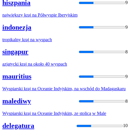
hiszpania
9
największy
kraj
na
Półwyspie Iberyjskim
indonezja
9
tropikalny
kraj
na
wyspach
singapur
8
azjatycki
kraj
na
około 40 wyspach
mauritius
9
Wyspiarski
kraj
na
Oceanie Indyjskim,
na
wschód do Madagaskaru
malediwy
8
Wyspiarski
kraj
na
Oceanie Indyjskim, ze stolicą w Male
delegatura
10