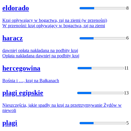
eldorado
8
Kraj
opływający w bogactwa, raj
na
ziemi (w przenośni)
W przenośni:
kraj
opływający w bogactwa, raj
na
ziemi
haracz
6
dawniej opłata nakładana
na
podbity
kraj
Opłata nakładana dawniej
na
podbity
kraj
hercegowina
11
Bośnia i …,
kraj
na
Bałkanach
plagi egipskie
13
Nieszczęścia, jakie spadły
na
kraj
za przetrzymywanie Żydów w
niewoli
plagi
5