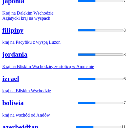
japonia
7
Kraj
na
Dalekim Wschodzie
Azjatycki
kraj
na
wyspach
filipiny
8
kraj
na
Pacyfiku z wyspą Luzon
jordania
8
Kraj
na
Bliskim Wschodzie, ze stolicą w Ammanie
izrael
6
kraj
na
Bliskim Wschodzie
boliwia
7
kraj
na
wschód od Andów
azerbejdżan
11