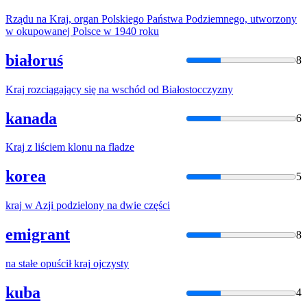
Rządu
na
Kraj
, organ Polskiego Państwa Podziemnego, utworzony
w okupowanej Polsce w 1940 roku
białoruś
8
Kraj
rozciągający się
na
wschód od Białostocczyzny
kanada
6
Kraj
z liściem klonu
na
fladze
korea
5
kraj
w Azji podzielony
na
dwie części
emigrant
8
na
stałe opuścił
kraj
ojczysty
kuba
4