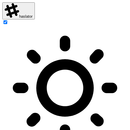
haslator