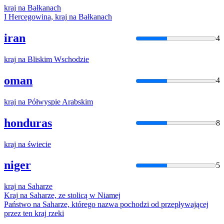
kraj
na
Bałkanach
I Hercegowina,
kraj
na
Bałkanach
iran
4
kraj
na
Bliskim Wschodzie
oman
4
kraj
na
Półwyspie Arabskim
honduras
8
kraj
na
świecie
niger
5
kraj
na
Saharze
Kraj
na
Saharze, ze stolicą w Niamej
Państwo
na
Saharze, którego nazwa pochodzi od przepływającej
przez ten
kraj
rzeki