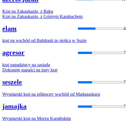
Kraj
na
Zakaukaziu, z Baku
Kraj
na
Zakaukaziu, z Górnym Karabachem
elam
4
kraj
na
wschód od Babilonii ze stolicą w Suzie
agresor
7
kraj
napadający
na
sąsiada
Dokonuje napaści
na
inny
kraj
seszele
7
Wyspiarski
kraj
na
północny wschód od Madagaskaru
jamajka
7
Wyspiarski
kraj
na
Morzu Karaibskim