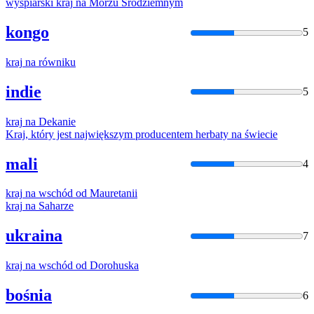
wyspiarski
kraj
na
Morzu Śródziemnym
kongo
5
kraj
na
równiku
indie
5
kraj
na
Dekanie
Kraj
, który jest największym producentem herbaty
na
świecie
mali
4
kraj
na
wschód od Mauretanii
kraj
na
Saharze
ukraina
7
kraj
na
wschód od Dorohuska
bośnia
6