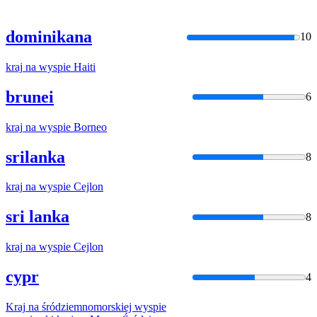
dominikana
10
kraj
na
wyspie
Haiti
brunei
6
kraj
na
wyspie
Borneo
srilanka
8
kraj
na
wyspie
Cejlon
sri lanka
8
kraj
na
wyspie
Cejlon
cypr
4
Kraj
na
śródziemnomorskiej
wyspie