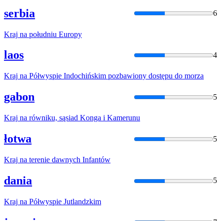
serbia
6
Kraj
na
południu Europy
laos
4
Kraj
na
Półwyspie Indochińskim pozbawiony dostępu do morza
gabon
5
Kraj
na
równiku, sąsiad Konga i Kamerunu
łotwa
5
Kraj
na
terenie dawnych Infantów
dania
5
Kraj
na
Półwyspie Jutlandzkim