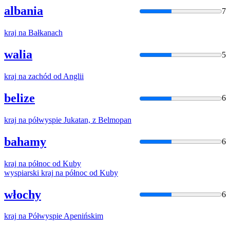
albania
7
kraj
na
Bałkanach
walia
5
kraj
na
zachód od Anglii
belize
6
kraj
na
półwyspie Jukatan, z Belmopan
bahamy
6
kraj
na
północ od Kuby
wyspiarski
kraj
na
północ od Kuby
włochy
6
kraj
na
Półwyspie Apenińskim