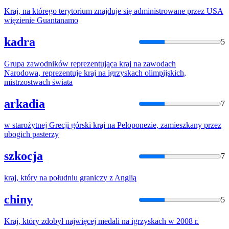
Kraj
,
na
którego terytorium znajduje się administrowane przez USA
więzienie Guantanamo
kadra
5
Grupa zawodników reprezentująca
kraj
na
zawodach
Narodowa, reprezentuje
kraj
na
igrzyskach olimpijskich,
mistrzostwach świata
arkadia
7
w starożytnej Grecji górski
kraj
na
Peloponezie, zamieszkany przez
ubogich pasterzy
szkocja
7
kraj
, który
na
południu graniczy z Anglią
chiny
5
Kraj
, który zdobył najwięcej medali
na
igrzyskach w 2008 r.