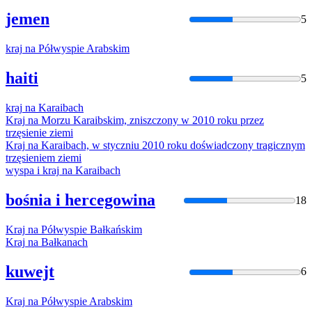
jemen
5
kraj
na
Półwyspie Arabskim
haiti
5
kraj
na
Karaibach
Kraj
na
Morzu Karaibskim, zniszczony w 2010 roku przez
trzęsienie ziemi
Kraj
na
Karaibach, w styczniu 2010 roku doświadczony tragicznym
trzęsieniem ziemi
wyspa i
kraj
na
Karaibach
bośnia i hercegowina
18
Kraj
na
Półwyspie Bałkańskim
Kraj
na
Bałkanach
kuwejt
6
Kraj
na
Półwyspie Arabskim