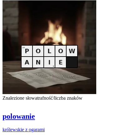
Znalezione słowa
trafność/liczba znaków
polowanie
królewskie
z
ogarami