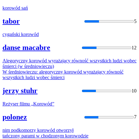
korowód
sań
tabor
5
cygański
korowód
danse macabre
12
Alegoryczny
korowód
wyrażający równość wszystkich ludzi wobec
śmierci (w średniowieczu)
W średniowieczu: alegoryczny
korowód
wyrażający równość
wszystkich ludzi wobec śmierci
jerzy stuhr
10
Reżyser filmu „
Korowód
”
polonez
7
nim podkomorzy
korowód
otworzył
tańczony parami w chodzonym
korowod
zie