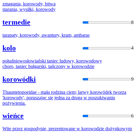
zmagania,
korowod
y, bitwa
starania, wysiłki,
korowod
y
termedie
8
tarapaty,
korowod
y, awantury, kram, ambaras
kolo
4
południowosłowiański taniec ludowy,
korowod
owy
choro, taniec bułgarski, tańczony w
korowod
zie
korowódki
9
Thaumetopoeidae - mała rodzina ciem; larwy
korowód
ek tworzą
'
korowod
y', poruszając się jedna za drugą w poszukiwaniu
pożywienia.
wieńce
6
Wite przez gospodynie, prezentowane w
korowod
zie dożynkowym