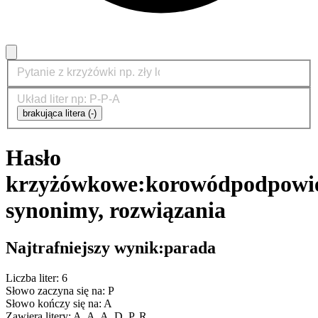
brakująca litera (-)
Hasło
krzyżówkowe:
korowód
podpowie
synonimy, rozwiązania
Najtrafniejszy wynik:
parada
Liczba liter: 6
Słowo zaczyna się na: P
Słowo kończy się na: A
Zawiera litery: A, A, A, D, P, R