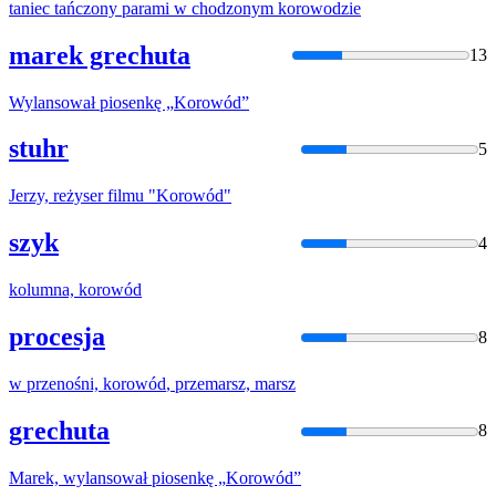
taniec tańczony parami w chodzonym
korowod
zie
marek grechuta
13
Wylansował piosenkę „
Korowód
”
stuhr
5
Jerzy, reżyser filmu "
Korowód
"
szyk
4
kolumna,
korowód
procesja
8
w przenośni,
korowód
, przemarsz, marsz
grechuta
8
Marek, wylansował piosenkę „
Korowód
”