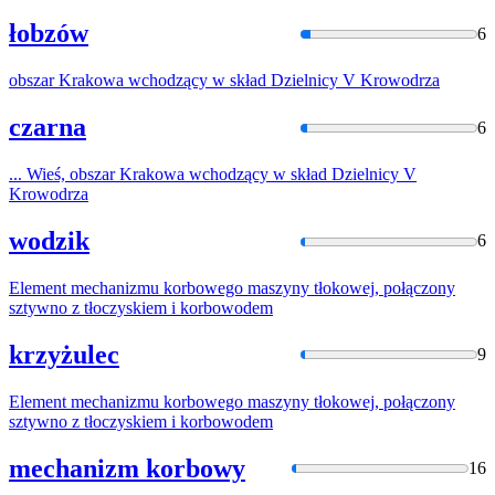
łobzów
6
obszar Krakowa wchodzący w skład Dzielnicy V
Krowodr
za
czarna
6
... Wieś, obszar Krakowa wchodzący w skład Dzielnicy V
Krowodr
za
wodzik
6
Element mechanizmu korbowego maszyny tłokowej, połączony
sztywno z tłoczyskiem i
korbowo
dem
krzyżulec
9
Element mechanizmu korbowego maszyny tłokowej, połączony
sztywno z tłoczyskiem i
korbowo
dem
mechanizm korbowy
16