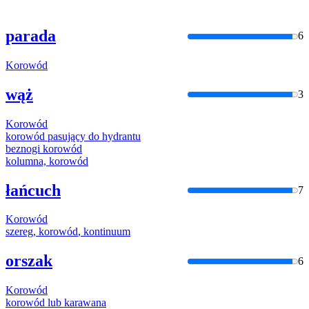
parada
6
Korowód
wąż
3
Korowód
korowód
pasujący do hydrantu
beznogi
korowód
kolumna,
korowód
łańcuch
7
Korowód
szereg,
korowód
, kontinuum
orszak
6
Korowód
korowód
lub karawana