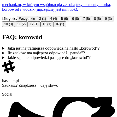
mechanizm, w którym współpracują ze sobą trzy elementy: korba,
korbowó
d i wodzik (najczęściej jest nim tłok).
Długość:
Wszystkie
3
(1)
4
(4)
5
(6)
6
(8)
7
(5)
8
(5)
9
(3)
10
(3)
11
(2)
12
(1)
13
(1)
16
(1)
FAQ: korowód
Jaka jest najtrafniejsza odpowiedź na hasło „korowód”?
Ile znaków ma najlepsza odpowiedź „parada”?
Jakie są inne odpowiedzi pasujące do „korowód”?
haslator.pl
Szukasz? Znajdziesz – daję słowo
Social