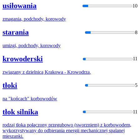
usiłowania
10
zmagania, podchody,
korowod
y
starania
8
umizgi, podchody,
korowod
y
krowoderski
11
związany z dzielnicą Krakowa -
Krowodr
zą.
tłoki
5
na "końcach"
korbowo
dów
tłok silnika
11
rodzaj tłoka połączony przegubowo (sworzniem) z
korbowo
dem,
wykorzystywany do odbierania energii mechanicznej spalanej
mieszanki.