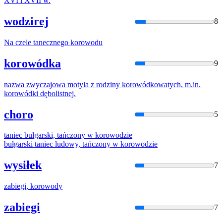
XVI i XVII w.
wodzirej
8
Na czele tanecznego
korowod
u
korowódka
9
nazwa zwyczajowa motyla z rodziny
korowód
kowatych, m.in.
korowód
ki dębolistnej.
choro
5
taniec bułgarski, tańczony w
korowod
zie
bułgarski taniec ludowy, tańczony w
korowod
zie
wysiłek
7
zabiegi,
korowod
y
zabiegi
7