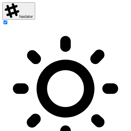
haslator