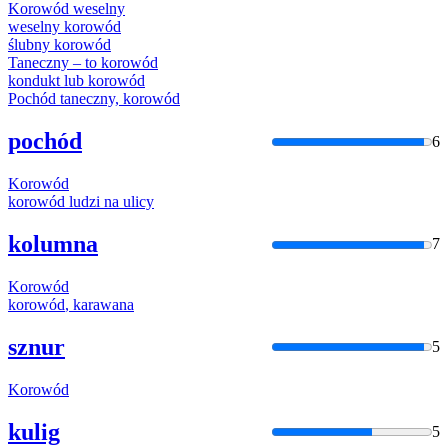
Korowód
weselny
weselny
korowód
ślubny
korowód
Taneczny – to
korowód
kondukt lub
korowód
Pochód taneczny,
korowód
pochód
6
Korowód
korowód
ludzi na ulicy
kolumna
7
Korowód
korowód
, karawana
sznur
5
Korowód
kulig
5