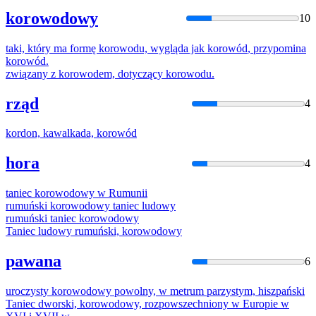
korowodowy
10
taki, który ma formę
korowod
u, wygląda jak
korowód
, przypomina
korowód
.
związany z
korowod
em, dotyczący
korowod
u.
rząd
4
kordon, kawalkada,
korowód
hora
4
taniec
korowod
owy w Rumunii
rumuński
korowod
owy taniec ludowy
rumuński taniec
korowod
owy
Taniec ludowy rumuński,
korowod
owy
pawana
6
uroczysty
korowod
owy powolny, w metrum parzystym, hiszpański
Taniec dworski,
korowod
owy, rozpowszechniony w Europie w