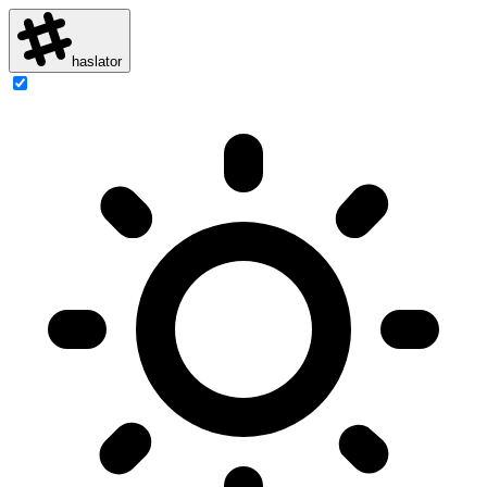
haslator