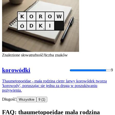
Znalezione słowa
trafność/liczba znaków
korowódki
9
Thaumetopoeidae
-
mała
rodzina
ciem
;
larwy
korowódek
tworzą
'
korowody
',
poruszając
się
jedna za drugą w poszukiwaniu
pożywienia.
Długość:
Wszystkie
9
(1)
FAQ: thaumetopoeidae mała rodzina