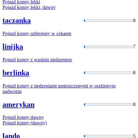
Pojazd
konny
lekki
Pojazd
konny
lekki, dawny
taczanka
8
Pojazd
konny
uzbrojony
w
cekaem
linijka
7
Pojazd
konny
z wąskim siedzeniem
berlinka
8
Pojazd
konny
z siedzeniami umieszczonymi
w
oszklonym
nadwoziu
amerykan
8
Pojazd
konny
dawny
Pojazd
konny
(dawny)
lando
5