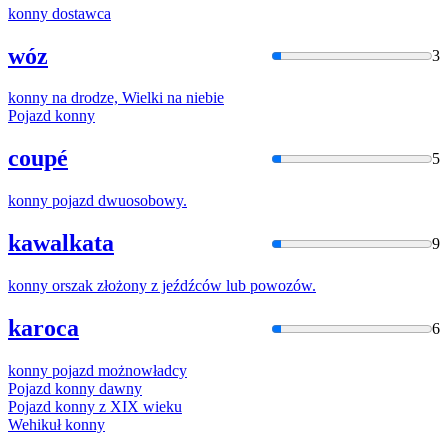
konny
dostawca
wóz
3
konny
na
drodze, Wielki
na
niebie
Pojazd
konny
coupé
5
konny
pojazd dwuosobowy.
kawalkata
9
konny
orszak złożony z jeźdźców lub powozów.
karoca
6
konny
pojazd możnowładcy
Pojazd
konny
dawny
Pojazd
konny
z XIX wieku
Wehikuł
konny