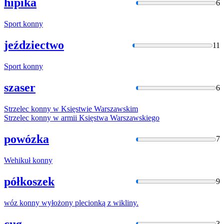
hipika
6
Sport
konny
jeździectwo
11
Sport
konny
szaser
6
Strzelec
konny
w
Księstwie Warszawskim
Strzelec
konny
w
armii Księstwa Warszawskiego
powózka
7
Wehikuł
konny
półkoszek
9
wóz
konny
wyłożony plecionką z wikliny.
cug
3