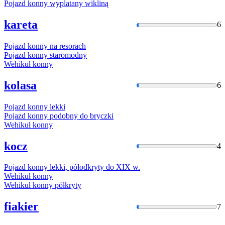
Pojazd
konny
wyplatany wikliną
kareta
6
Pojazd
konny
na
resorach
Pojazd
konny
staromodny
Wehikuł
konny
kolasa
6
Pojazd
konny
lekki
Pojazd
konny
podobny do bryczki
Wehikuł
konny
kocz
4
Pojazd
konny
lekki, półodkryty do XIX
w
.
Wehikuł
konny
Wehikuł
konny
półkryty
fiakier
7