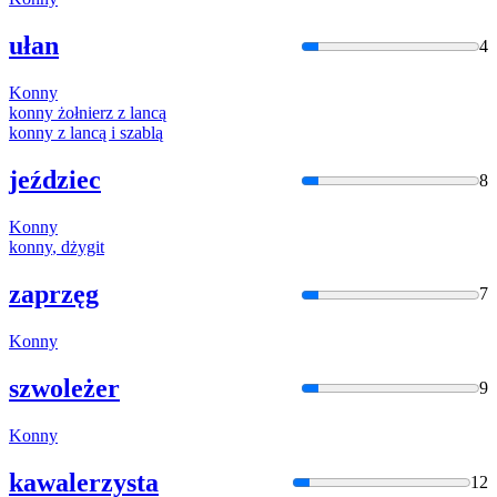
ułan
4
Konny
konny
żołnierz z lancą
konny
z lancą i szablą
jeździec
8
Konny
konny
, dżygit
zaprzęg
7
Konny
szwoleżer
9
Konny
kawalerzysta
12