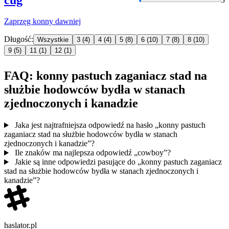
Zaprzęg
konny
dawniej
Długość:
Wszystkie
3
(4)
4
(4)
5
(8)
6
(10)
7
(8)
8
(10)
9
(5)
11
(1)
12
(1)
FAQ: konny pastuch zaganiacz stad na
służbie hodowców bydła w stanach
zjednoczonych i kanadzie
Jaka jest najtrafniejsza odpowiedź na hasło „konny pastuch
zaganiacz stad na służbie hodowców bydła w stanach
zjednoczonych i kanadzie”?
Ile znaków ma najlepsza odpowiedź „cowboy”?
Jakie są inne odpowiedzi pasujące do „konny pastuch zaganiacz
stad na służbie hodowców bydła w stanach zjednoczonych i
kanadzie”?
haslator.pl