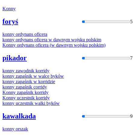
Konny
foryś
5
konny
ordynans oficera
konny
ordynans oficera
w
dawnym wojsku polskim
Konny
ordynans oficera (
w
dawnym wojsku polskim)
pikador
7
konny
zawodnik korridy
konny
zapaśnik
w
walce byków
konny
zapaśnik
w
korridzie
konny
zapaśnik corridy
Konny
zapaśnik korridy
Konny
uczestnik korridy
konny
uczestnik walki byków
kawalkada
9
konny
orszak