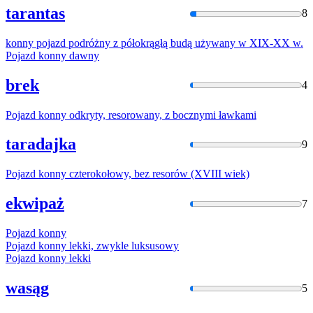
tarantas
8
konny
pojazd podróżny z półokrągłą budą używany
w
XIX-XX
w
.
Pojazd
konny
dawny
brek
4
Pojazd
konny
odkryty, resorowany, z bocznymi ławkami
taradajka
9
Pojazd
konny
czterokołowy, bez resorów (XVIII wiek)
ekwipaż
7
Pojazd
konny
Pojazd
konny
lekki, zwykle luksusowy
Pojazd
konny
lekki
wasąg
5