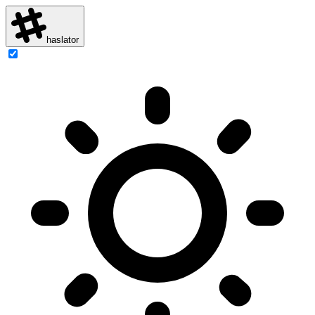
haslator