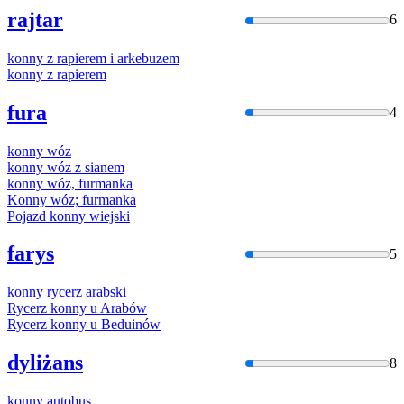
rajtar
6
konny
z rapierem i arkebuzem
konny
z rapierem
fura
4
konny
wóz
konny
wóz z sianem
konny
wóz, furmanka
Konny
wóz; furmanka
Pojazd
konny
wiejski
farys
5
konny
rycerz arabski
Rycerz
konny
u Arabów
Rycerz
konny
u Beduinów
dyliżans
8
konny
autobus