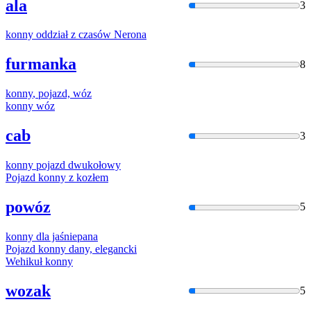
ala
3
konny
oddział z czasów Nerona
furmanka
8
konny
, pojazd, wóz
konny
wóz
cab
3
konny
pojazd dwukołowy
Pojazd
konny
z kozłem
powóz
5
konny
dla jaśniepana
Pojazd
konny
dany, elegancki
Wehikuł
konny
wozak
5