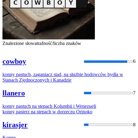
Znalezione słowa
trafność/liczba znaków
cowboy
6
konny
pastuch
,
zaganiacz
stad
,
na
służbie
hodowców
bydła
w
Stanach
Zjednoczonych i Kanadzie
llanero
7
konny
pastuch
na
stepach Kolumbii i Wenezueli
konny
pasterz
na
stepach
w
dorzeczu Orinoko
kirasjer
8
Konny