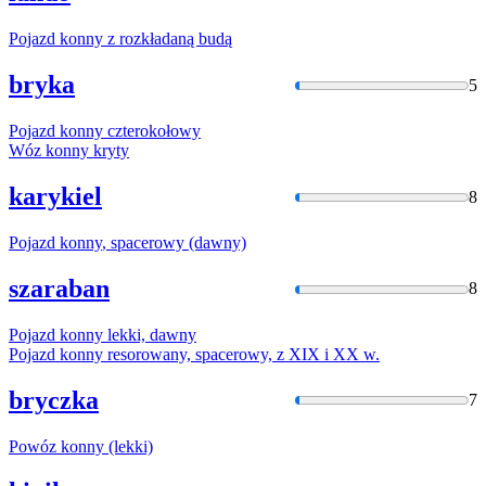
Pojazd
konny
z rozkładaną budą
bryka
5
Pojazd
konny
czterokołowy
Wóz
konny
kryty
karykiel
8
Pojazd
konny
, spacerowy (dawny)
szaraban
8
Pojazd
konny
lekki, dawny
Pojazd
konny
resorowany, spacerowy, z XIX i XX
w
.
bryczka
7
Powóz
konny
(lekki)