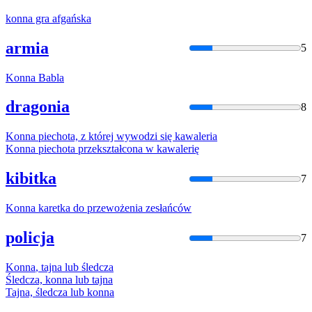
konna
gra afgańska
armia
5
Konna
Babla
dragonia
8
Konna
piechota, z której wywodzi się kawaleria
Konna
piechota przekształcona w kawalerię
kibitka
7
Konna
karetka do przewożenia zesłańców
policja
7
Konna
, tajna lub śledcza
Śledcza,
konna
lub tajna
Tajna, śledcza lub
konna