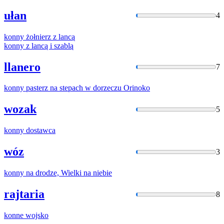
ułan
4
konny
żołnierz z lancą
konny
z lancą i szablą
llanero
7
konny
pasterz na stepach w dorzeczu Orinoko
wozak
5
konny
dostawca
wóz
3
konny
na drodze, Wielki na niebie
rajtaria
8
konne
wojsko