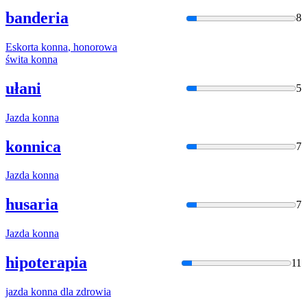
banderia
8
Eskorta
konna
, honorowa
świta
konna
ułani
5
Jazda
konna
konnica
7
Jazda
konna
husaria
7
Jazda
konna
hipoterapia
11
jazda
konna
dla zdrowia