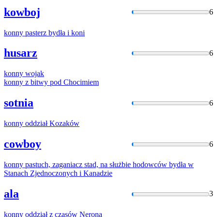
kowboj
6
konny
pasterz bydła i koni
husarz
6
konny
wojak
konny
z bitwy pod Chocimiem
sotnia
6
konny
oddział Kozaków
cowboy
6
konny
pastuch, zaganiacz stad, na służbie hodowców bydła w
Stanach Zjednoczonych i Kanadzie
ala
3
konny
oddział z czasów Nerona