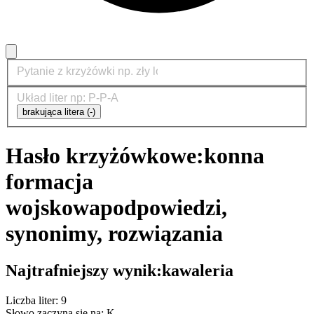
brakująca litera (-)
Hasło krzyżówkowe:
konna
formacja
wojskowa
podpowiedzi,
synonimy, rozwiązania
Najtrafniejszy wynik:
kawaleria
Liczba liter: 9
Słowo zaczyna się na: K