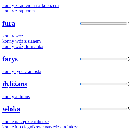
konny
z rapierem i arkebuzem
konny
z rapierem
fura
4
konny
wóz
konny
wóz z sianem
konny
wóz, furmanka
farys
5
konny
rycerz arabski
dyliżans
8
konny
autobus
włóka
5
konne
narzędzie rolnicze
konne
lub ciągnikowe narzędzie rolnicze