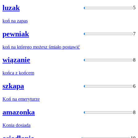
luzak
5
koń na
zapas
pewniak
7
koń na
którego możesz śmiało postawić
wiązanie
8
końca
z końcem
szkapa
6
Koń na
emeryturze
amazonka
8
Konia
dosiada