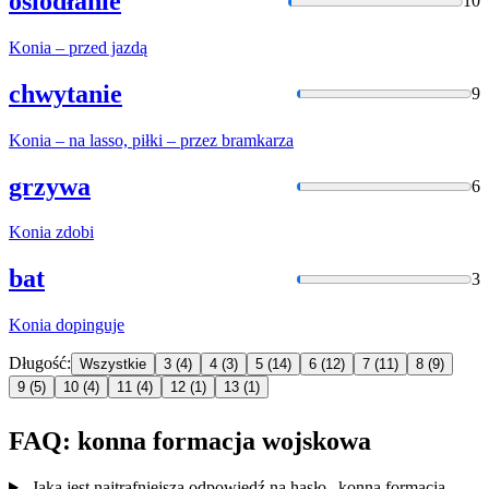
osiodłanie
10
Konia
– przed jazdą
chwytanie
9
Konia
– na lasso, piłki – przez bramkarza
grzywa
6
Konia
zdobi
bat
3
Konia
dopinguje
Długość:
Wszystkie
3
(4)
4
(3)
5
(14)
6
(12)
7
(11)
8
(9)
9
(5)
10
(4)
11
(4)
12
(1)
13
(1)
FAQ: konna formacja wojskowa
Jaka jest najtrafniejsza odpowiedź na hasło „konna formacja