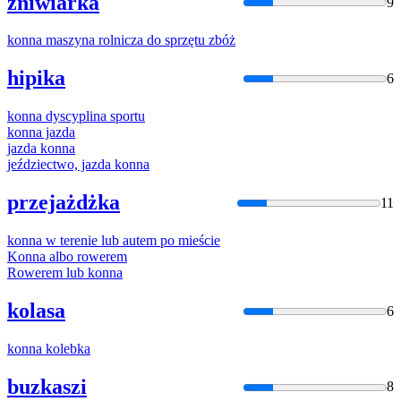
żniwiarka
9
konna
maszyna rolnicza do sprzętu zbóż
hipika
6
konna
dyscyplina sportu
konna
jazda
jazda
konna
jeździectwo, jazda
konna
przejażdżka
11
konna
w terenie lub autem po mieście
Konna
albo rowerem
Rowerem lub
konna
kolasa
6
konna
kolebka
buzkaszi
8