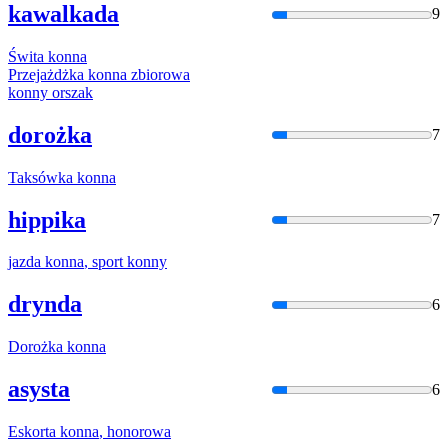
kawalkada
9
Świta
konna
Przejażdżka
konna
zbiorowa
konny
orszak
dorożka
7
Taksówka
konna
hippika
7
jazda
konna
, sport
konny
drynda
6
Dorożka
konna
asysta
6
Eskorta
konna
, honorowa