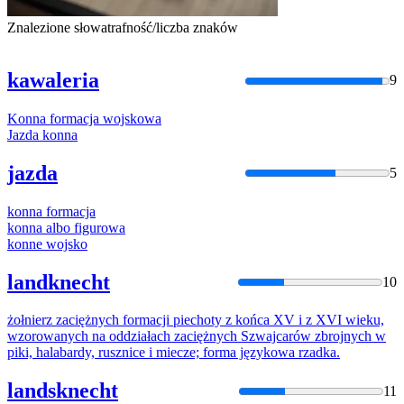
Znalezione słowa
trafność/liczba znaków
kawaleria
9
Konna
formacja
wojskowa
Jazda
konna
jazda
5
konna
formacja
konna
albo figurowa
konne
wojsko
landknecht
10
żołnierz zaciężnych
formacji
piechoty z
końca
XV i z XVI wieku,
wzorowanych na oddziałach zaciężnych Szwajcarów zbrojnych w
piki, halabardy, rusznice i miecze; forma językowa rzadka.
landsknecht
11