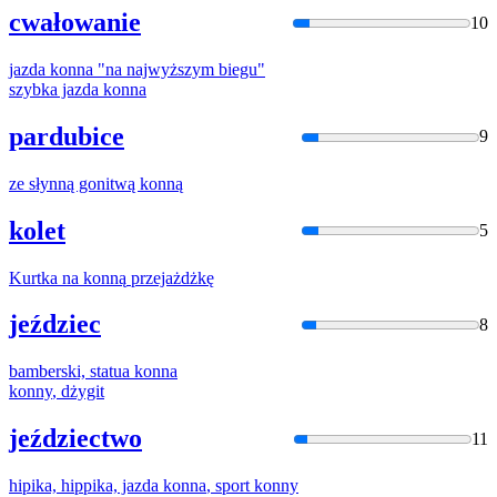
cwałowanie
10
jazda
konna
"na najwyższym biegu"
szybka jazda
konna
pardubice
9
ze słynną gonitwą
konną
kolet
5
Kurtka na
konną
przejażdżkę
jeździec
8
bamberski, statua
konna
konny
, dżygit
jeździectwo
11
hipika, hippika, jazda
konna
, sport
konny