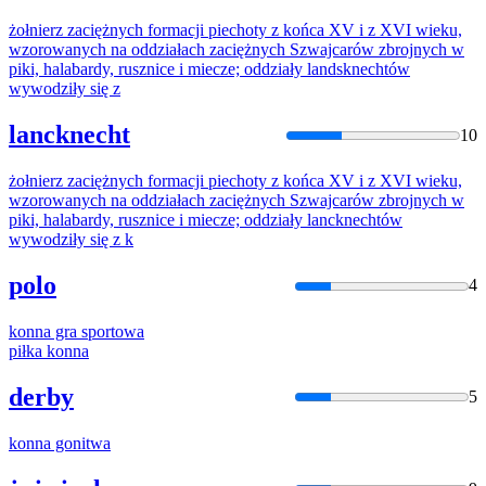
żołnierz zaciężnych
formacji
piechoty z
końca
XV i z XVI wieku,
wzorowanych na oddziałach zaciężnych Szwajcarów zbrojnych w
piki, halabardy, rusznice i miecze; oddziały landsknechtów
wywodziły się z
lancknecht
10
żołnierz zaciężnych
formacji
piechoty z
końca
XV i z XVI wieku,
wzorowanych na oddziałach zaciężnych Szwajcarów zbrojnych w
piki, halabardy, rusznice i miecze; oddziały lancknechtów
wywodziły się z k
polo
4
konna
gra sportowa
piłka
konna
derby
5
konna
gonitwa