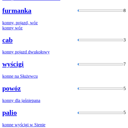
furmanka
8
konny
, pojazd, wóz
konny
wóz
cab
3
konny
pojazd dwukołowy
wyścigi
7
konne
na Służewcu
powóz
5
konny
dla jaśniepana
palio
5
konne
wyścigi w Sienie