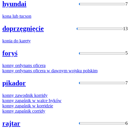
hyundai
7
kona
lub tucson
doprzęgnięcie
13
konia
do karety
foryś
5
konny
ordynans oficera
konny
ordynans oficera w dawnym wojsku polskim
pikador
7
konny
zawodnik korridy
konny
zapaśnik w walce byków
konny
zapaśnik w korridzie
konny
zapaśnik corridy
rajtar
6