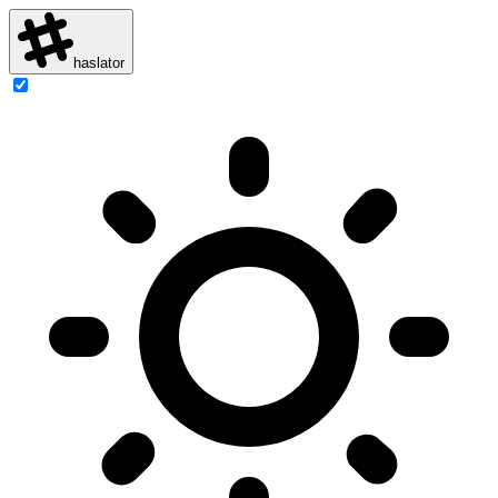
haslator