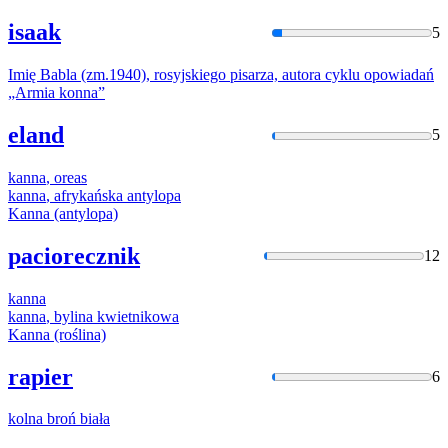
isaak
5
Imię Babla (zm.1940), rosyjskiego pisarza, autora cyklu opowiadań
„Armia
konna
”
eland
5
kanna
, oreas
kanna
, afrykańska antylopa
Kanna
(antylopa)
paciorecznik
12
kanna
kanna
, bylina kwietnikowa
Kanna
(roślina)
rapier
6
kolna
broń biała