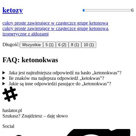
ketozy
6
cukry proste zawierające w cząsteczce grupę
ketonową
cukry proste zawierające w cząsteczce grupę
ketonową
,
izomeryczne z aldozami
Długość:
Wszystkie
5
(1)
6
(2)
8
(1)
10
(1)
FAQ: ketonokwas
Jaka jest najtrafniejsza odpowiedź na hasło „ketonokwas”?
Ile znaków ma najlepsza odpowiedź „ketokwas”?
Jakie są inne odpowiedzi pasujące do „ketonokwas”?
haslator.pl
Szukasz? Znajdziesz – daję słowo
Social