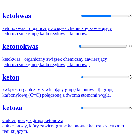
ketokwas
8
ketonokwas
- organiczny związek chemiczny zawierający
jednocześnie grupę karboksylową i
ketonową
.
ketonokwas
10
ketokwas
- organiczny związek chemiczny zawierający
jednocześnie grupę karboksylową i
ketonową
.
keton
5
związek organiczny zawierający grupę
ketonową
, tj. grupę
karbonylową (C=O) połączoną z dwoma atomami węgla.
ketoza
6
Cukier prosty z grupą
ketonową
cukier prosty, który zawiera grupę
ketonową
; ketoza jest cukrem
redukującym.