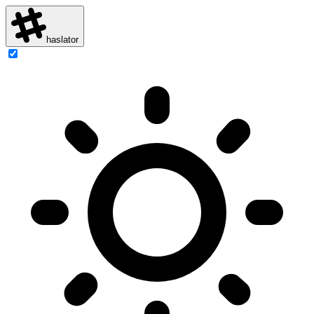
haslator