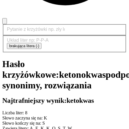
brakująca litera (-)
Hasło
krzyżówkowe:
ketonokwas
podpo
synonimy, rozwiązania
Najtrafniejszy wynik:
ketokwas
Liczba liter: 8
Słowo zaczyna się na: K
Słowo kończy się na: S
Zawiera litery: A, E, K, K, O, S, T, W