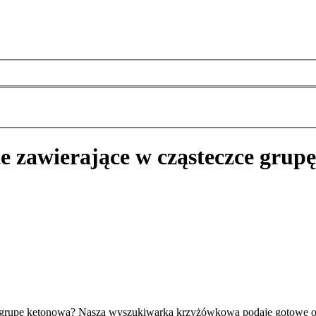
te zawierające w cząsteczce grup
ce grupę ketonową? Nasza wyszukiwarka krzyżówkowa podaje gotowe o