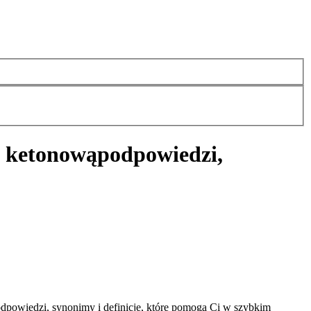
ę ketonową
podpowiedzi,
dpowiedzi, synonimy i definicje, które pomogą Ci w szybkim