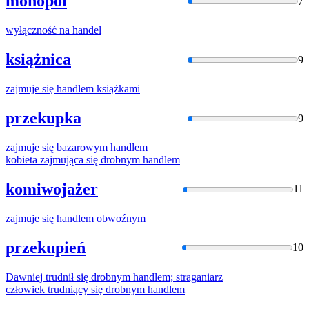
monopol
7
wyłączność na
handel
książnica
9
zajmuje się
handlem
książkami
przekupka
9
zajmuje się bazarowym
handlem
kobieta zajmująca się drobnym
handlem
komiwojażer
11
zajmuje się
handlem
obwoźnym
przekupień
10
Dawniej trudnił się drobnym
handlem
; straganiarz
człowiek trudniący się drobnym
handlem