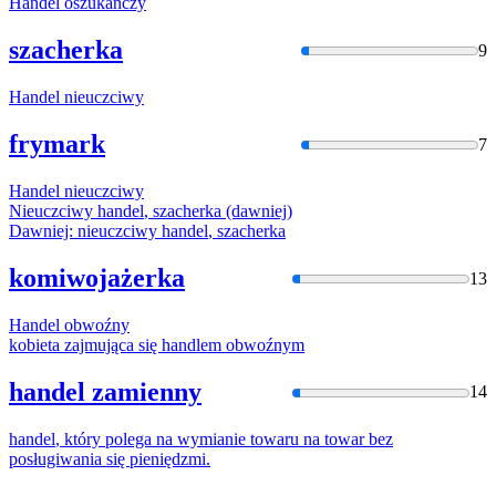
Handel
oszukańczy
szacherka
9
Handel
nieuczciwy
frymark
7
Handel
nieuczciwy
Nieuczciwy
handel
, szacherka (dawniej)
Dawniej: nieuczciwy
handel
, szacherka
komiwojażerka
13
Handel
obwoźny
kobieta zajmująca się
handlem
obwoźnym
handel zamienny
14
handel
, który polega na wymianie towaru na towar bez
posługiwania się pieniędzmi.