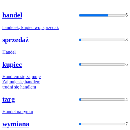
handel
6
handelek
, kupiectwo, sprzedaż
sprzedaż
8
Handel
kupiec
6
Handlem
się zajmuje
Zajmuje się
handlem
trudni się
handlem
targ
4
Handel
na rynku
wymiana
7