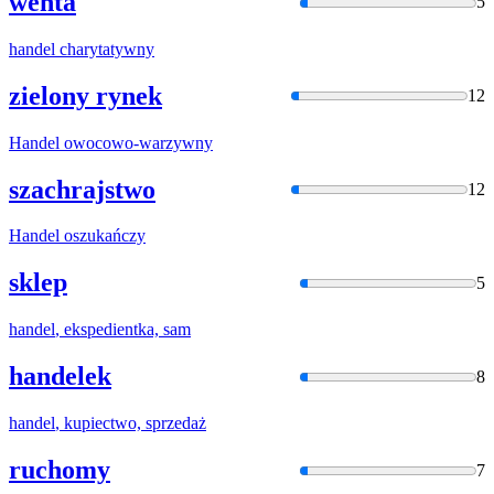
wenta
5
handel
charytatywny
zielony rynek
12
Handel
owocowo-warzywny
szachrajstwo
12
Handel
oszukańczy
sklep
5
handel
, ekspedientka, sam
handelek
8
handel
, kupiectwo, sprzedaż
ruchomy
7