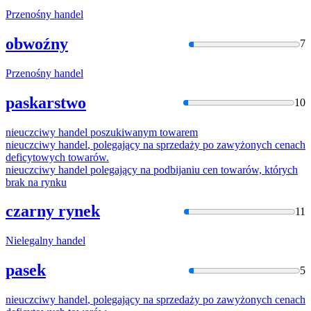
Przenośny
handel
obwoźny
7
Przenośny
handel
paskarstwo
10
nieuczciwy
handel
poszukiwanym towarem
nieuczciwy
handel
, polegający na sprzedaży po zawyżonych cenach
deficytowych towarów.
nieuczciwy
handel
polegający na podbijaniu cen towarów, których
brak na rynku
czarny rynek
11
Nielegalny
handel
pasek
5
nieuczciwy
handel
, polegający na sprzedaży po zawyżonych cenach