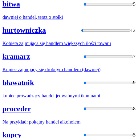
bitwa
5
dawniej o
handel
, teraz o stołki
hurtowniczka
12
Kobieta zajmująca się
handlem
większych ilości towaru
kramarz
7
Kupiec zajmujący się drobnym
handlem
(dawniej)
bławatnik
9
kupiec prowadzący
handel
jedwabnymi tkaninami.
proceder
8
Na przykład: pokątny
handel
alkoholem
kupcy
5