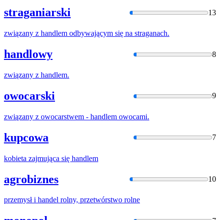
straganiarski
13
związany z
handlem
odbywającym się na straganach.
handlowy
8
związany z
handlem
.
owocarski
9
związany z owocarstwem -
handlem
owocami.
kupcowa
7
kobieta zajmująca się
handlem
agrobiznes
10
przemysł i
handel
rolny, przetwórstwo rolne