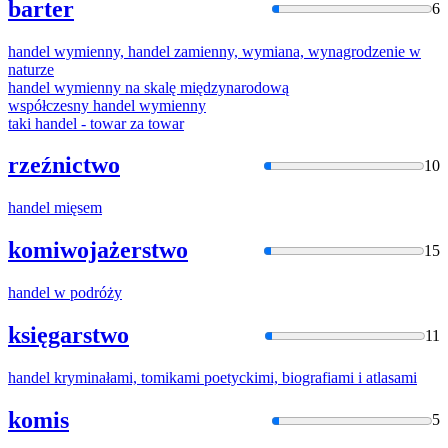
barter
6
handel
wymienny,
handel
zamienny, wymiana, wynagrodzenie w
naturze
handel
wymienny na skalę międzynarodową
współczesny
handel
wymienny
taki
handel
- towar za towar
rzeźnictwo
10
handel
mięsem
komiwojażerstwo
15
handel
w podróży
księgarstwo
11
handel
kryminałami, tomikami poetyckimi, biografiami i atlasami
komis
5