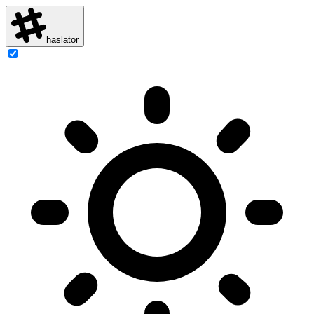
haslator