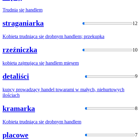
Trudnią się
handlem
straganiarka
12
Kobieta trudniąca się drobnym
handlem
; przekupka
rzeźniczka
10
kobieta zajmująca się
handlem
mięsem
detaliści
9
kupcy prowadzący
handel
towarami w małych, niehurtowych
ilościach
kramarka
8
Kobieta trudniąca się drobnym
handlem
placowe
7