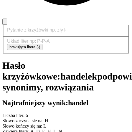
brakująca litera (-)
Hasło
krzyżówkowe:
handelek
podpowi
synonimy, rozwiązania
Najtrafniejszy wynik:
handel
Liczba liter: 6
Słowo zaczyna się na: H
Słowo kończy się na: L
Zawiera litery: A, D, E, H, L, N