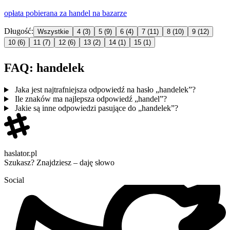
opłata pobierana za
handel
na bazarze
Długość:
Wszystkie
4
(3)
5
(9)
6
(4)
7
(11)
8
(10)
9
(12)
10
(6)
11
(7)
12
(6)
13
(2)
14
(1)
15
(1)
FAQ: handelek
Jaka jest najtrafniejsza odpowiedź na hasło „handelek”?
Ile znaków ma najlepsza odpowiedź „handel”?
Jakie są inne odpowiedzi pasujące do „handelek”?
haslator.pl
Szukasz? Znajdziesz – daję słowo
Social