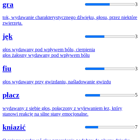
gra
3
tok,
wydawanie
charakterystycznego dźwięku,
głosu
,
przez
niektóre
zwierzęta.
jęk
3
głos
wydawany
pod wpływem bólu, cierpienia
głos
żałosny
wydawany
pod wpływem bólu
fiu
3
głos
wydawany
przy gwizdaniu, naśladowanie gwizdu
płacz
5
wydawany
z siebie
głos
, połączony z wylewaniem łez, który
stanowi reakcję na silne stany emocjonalne.
kniazić
7