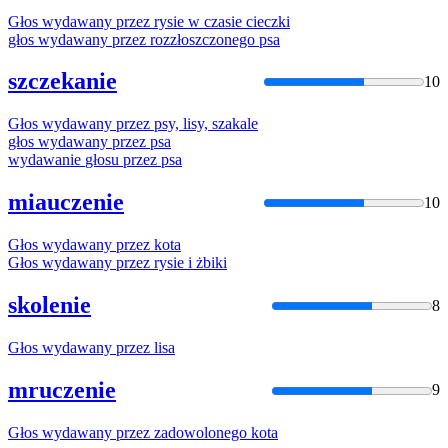
Głos
wydawany
przez
rysie w czasie cieczki
głos
wydawany
przez
rozzłoszczonego psa
szczekanie
10
Głos
wydawany
przez
psy, lisy, szakale
głos
wydawany
przez
psa
wydawanie
głosu
przez
psa
miauczenie
10
Głos
wydawany
przez
kota
Głos
wydawany
przez
rysie i żbiki
skolenie
8
Głos
wydawany
przez
lisa
mruczenie
9
Głos
wydawany
przez
zadowolonego kota