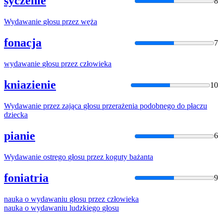
syczenie
8
Wydawanie
głosu
przez
węża
fonacja
7
wydawanie
głosu
przez
człowieka
kniazienie
10
Wydawanie
przez
zająca
głosu
przerażenia podobnego do płaczu
dziecka
pianie
6
Wydawanie
ostrego
głosu
przez
koguty bażanta
foniatria
9
nauka o
wydawaniu
głosu
przez
człowieka
nauka o
wydawaniu
ludzkiego
głosu