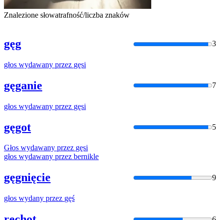
Znalezione słowa
trafność/liczba znaków
gęg
3
głos
wydawany
przez
gęsi
gęganie
7
głos
wydawany
przez
gęsi
gęgot
5
Głos
wydawany
przez
gęsi
głos
wydawany
przez
bernikle
gęgnięcie
9
głos
wydany
przez
gęś
rechot
6