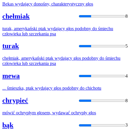
Bekas
wydający
donośny, charakterystyczny
głos
chełmiak
8
turak, amerykański ptak
wydający
głos
podobny do śmiechu
człowieka lub szczekania psa
turak
5
chełmiak, amerykański ptak
wydający
głos
podobny do śmiechu
człowieka lub szczekania psa
mewa
4
... śmieszka, ptak
wydający
głos
podobny do chichotu
chrypieć
8
mówić ochrypłym głosem,
wydawać
ochrypły
głos
bąk
3