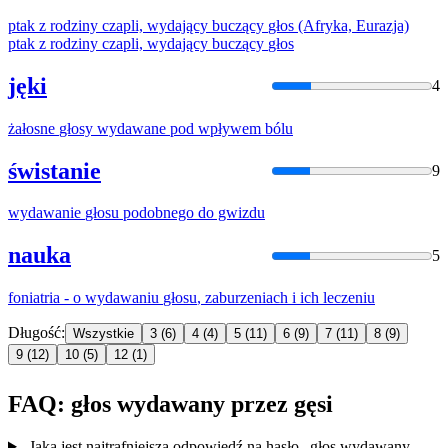
ptak z rodziny czapli,
wydający
buczący
głos
(Afryka, Eurazja)
ptak z rodziny czapli,
wydający
buczący
głos
jęki
4
żałosne
głosy
wydawane
pod wpływem bólu
świstanie
9
wydawanie
głosu
podobnego do gwizdu
nauka
5
foniatria - o
wydawaniu
głosu
, zaburzeniach i ich leczeniu
Długość:
Wszystkie
3
(6)
4
(4)
5
(11)
6
(9)
7
(11)
8
(9)
9
(12)
10
(5)
12
(1)
FAQ: głos wydawany przez gęsi
Jaka jest najtrafniejsza odpowiedź na hasło „głos wydawany