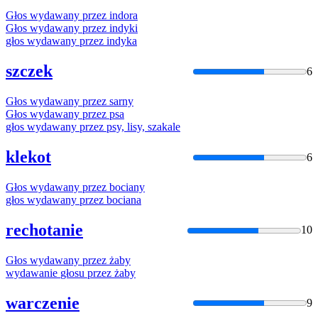
Głos
wydawany
przez
indora
Głos
wydawany
przez
indyki
głos
wydawany
przez
indyka
szczek
6
Głos
wydawany
przez
sarny
Głos
wydawany
przez
psa
głos
wydawany
przez
psy, lisy, szakale
klekot
6
Głos
wydawany
przez
bociany
głos
wydawany
przez
bociana
rechotanie
10
Głos
wydawany
przez
żaby
wydawanie
głosu
przez
żaby
warczenie
9