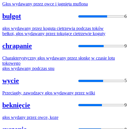
Głos
wydawany
przez
owce i jagnięta muflona
bulgot
6
głos
wydawany
przez
koguta cietrzewia podczas toków
bełkot,
głos
wydawany
przez
tokujące cietrzewie koguty
chrapanie
9
Charakterystyczny
głos
wydawany
przez
słonkę w czasie lotu
tokowego
głos
wydawany
podczas snu
wycie
5
Przeciągły, zawodzący
głos
wydawany
przez
wilki
beknięcie
9
głos
wydany
przez
owcę, kozę