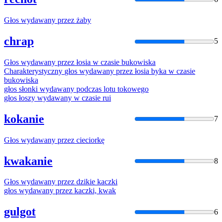
Głos
wydawany
przez
żaby
chrap
5
Głos
wydawany
przez
łosia w czasie bukowiska
Charakterystyczny
głos
wydawany
przez
łosia byka w czasie
bukowiska
głos
słonki
wydawany
podczas lotu tokowego
głos
łoszy
wydawany
w czasie rui
kokanie
7
Głos
wydawany
przez
cieciorkę
kwakanie
8
Głos
wydawany
przez
dzikie kaczki
głos
wydawany
przez
kaczki, kwak
gulgot
6