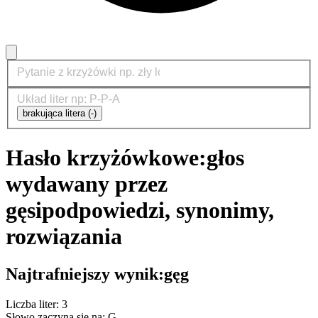
brakująca litera (-)
Hasło krzyżówkowe:
głos
wydawany przez
gęsi
podpowiedzi, synonimy,
rozwiązania
Najtrafniejszy wynik:
gęg
Liczba liter: 3
Słowo zaczyna się na: G