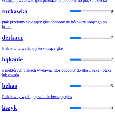
O zającu:
wydawać
głos
przerażenia podobny do płaczu dziecka
turkawka
8
ptak przelotny
wydający
głos
podobny do kół wozu jadącego po
bruku
derkacz
7
Ptak łowny
wydający
terkoczący
głos
bąkanie
7
o niektórych ptakach
wydawać
głos
podobny do
głosu
bąka - ptaka
lub owada
bekas
5
Ptak łowny
wydający
w locie beczący
głos
kszyk
5