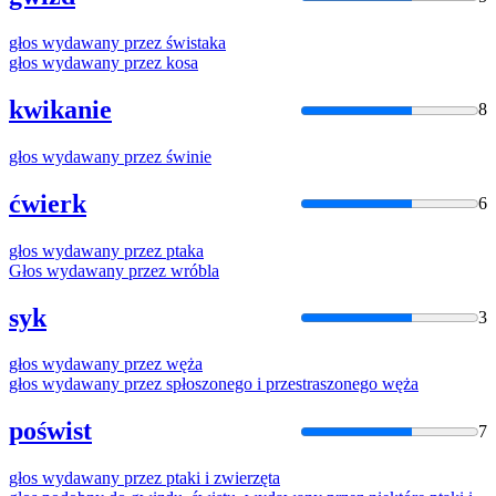
głos
wydawany
przez
świstaka
głos
wydawany
przez
kosa
kwikanie
8
głos
wydawany
przez
świnie
ćwierk
6
głos
wydawany
przez
ptaka
Głos
wydawany
przez
wróbla
syk
3
głos
wydawany
przez
węża
głos
wydawany
przez
spłoszonego i przestraszonego węża
poświst
7
głos
wydawany
przez
ptaki i zwierzęta