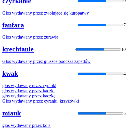
czyrkanie
9
Głos
wydawany
przez
zwołujące się kuropatwy
fanfara
7
Głos
wydawany
przez
żurawia
krechtanie
10
Głos
wydawany
przez
głuszce podczas zapadów
kwak
4
głos
wydawany
przez
cyranki
głos
wydawany
przez
kaczki
głos
wydawany
przez
kaczkę
Głos
wydawany
przez
cyranki, krzyżówki
miauk
5
głos
wydawany
przez
kota