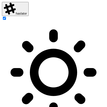
haslator