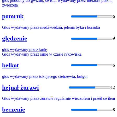
głos
podobny do gwizdu, świstu,
wydawany
przez
niektóre ptaki i
zwierzęta
pomruk
6
Głos
wydawany
przez
niedźwiedzia, jelenia byka i borsuka
ględzenie
9
głos
wydawany
przez
łanię
Głos
wydawany
przez
łanie w czasie rykowiska
bełkot
6
głos
wydawany
przez
tokującego cietrzewia, bulgot
hejnał żurawi
12
Głos
wydawany
przez
żurawie regularnie wieczorem i
przed
świtem
beczenie
8