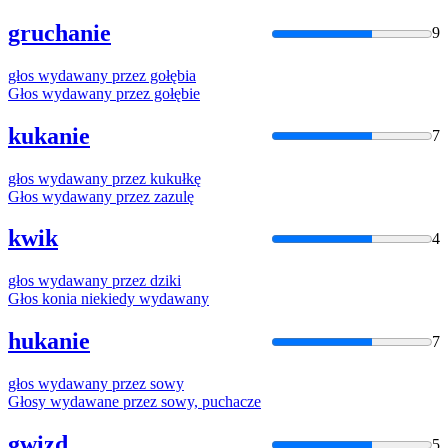
gruchanie
9
głos
wydawany
przez
gołębia
Głos
wydawany
przez
gołębie
kukanie
7
głos
wydawany
przez
kukułkę
Głos
wydawany
przez
zazulę
kwik
4
głos
wydawany
przez
dziki
Głos
konia niekiedy
wydawany
hukanie
7
głos
wydawany
przez
sowy
Głosy
wydawane
przez
sowy, puchacze
gwizd
5