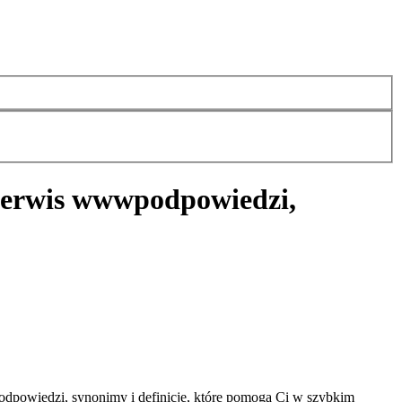
serwis www
podpowiedzi,
powiedzi, synonimy i definicje, które pomogą Ci w szybkim