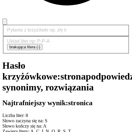
brakująca litera (-)
Hasło
krzyżówkowe:
strona
podpowiedz
synonimy, rozwiązania
Najtrafniejszy wynik:
stronica
Liczba liter: 8
Słowo zaczyna się na: S
Słowo kończy się na: A
Zawiera litery: A, C, I, N, O, R, S, T