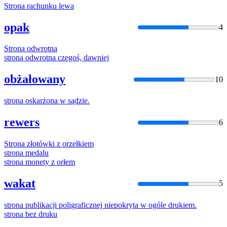
Strona
rachunku lewa
opak
4
Strona
odwrotna
strona
odwrotna czegoś, dawniej
obżałowany
10
strona
oskarżona w sądzie.
rewers
6
Strona
złotówki z orzełkiem
strona
medalu
strona
monety z orłem
wakat
5
strona
publikacji poligraficznej niepokryta w ogóle drukiem.
strona
bez druku