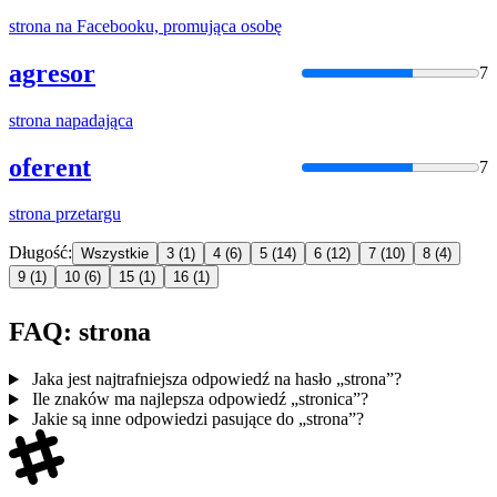
strona
na Facebooku, promująca osobę
agresor
7
strona
napadająca
oferent
7
strona
przetargu
Długość:
Wszystkie
3
(1)
4
(6)
5
(14)
6
(12)
7
(10)
8
(4)
9
(1)
10
(6)
15
(1)
16
(1)
FAQ: strona
Jaka jest najtrafniejsza odpowiedź na hasło „strona”?
Ile znaków ma najlepsza odpowiedź „stronica”?
Jakie są inne odpowiedzi pasujące do „strona”?