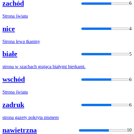
zachód
6
Strona
świata
nice
4
Strona
lewa tkaniny
białe
5
strona
w szachach grająca białymi bierkami.
wschód
6
Strona
świata
zadruk
6
strona
gazety pokryta pismem
nawietrzna
10