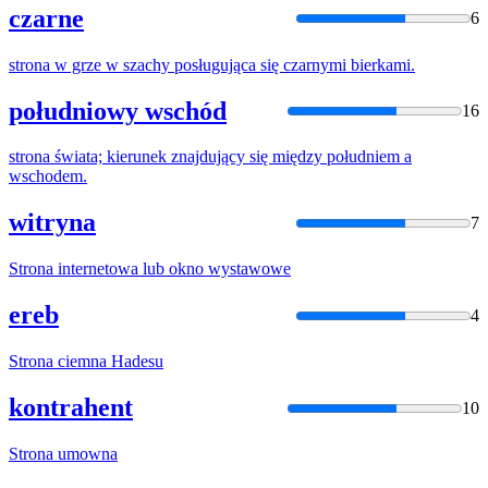
czarne
6
strona
w grze w szachy posługująca się czarnymi bierkami.
południowy wschód
16
strona
świata; kierunek znajdujący się między południem a
wschodem.
witryna
7
Strona
internetowa lub okno wystawowe
ereb
4
Strona
ciemna Hadesu
kontrahent
10
Strona
umowna