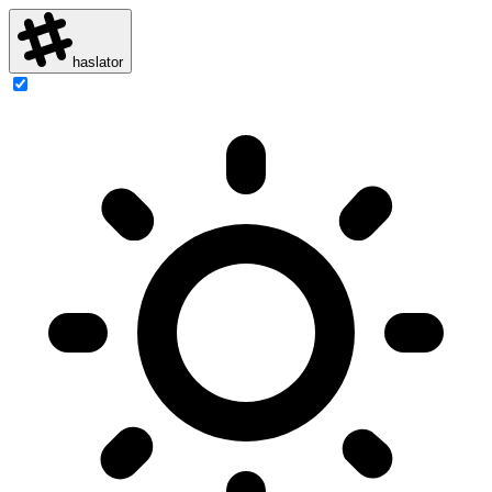
haslator