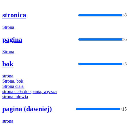
stronica
8
Strona
pagina
6
Strona
bok
3
strona
Strona
, bok
Strona
ciała
strona
ciała do spania, węższa
strona
tułowia
pagina (dawniej)
15
strona