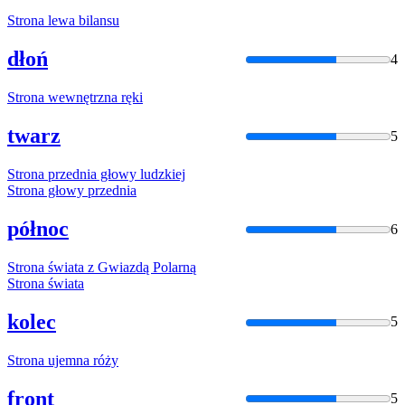
Strona
lewa bilansu
dłoń
4
Strona
wewnętrzna ręki
twarz
5
Strona
przednia głowy ludzkiej
Strona
głowy przednia
północ
6
Strona
świata z Gwiazdą Polarną
Strona
świata
kolec
5
Strona
ujemna róży
front
5