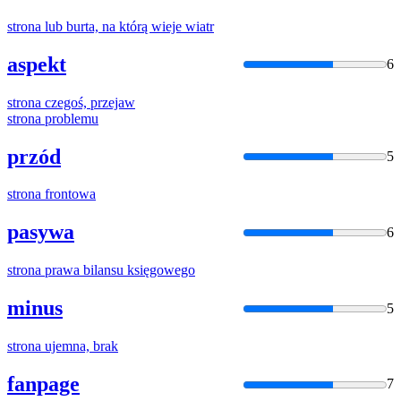
strona
lub burta, na którą wieje wiatr
aspekt
6
strona
czegoś, przejaw
strona
problemu
przód
5
strona
frontowa
pasywa
6
strona
prawa bilansu księgowego
minus
5
strona
ujemna, brak
fanpage
7