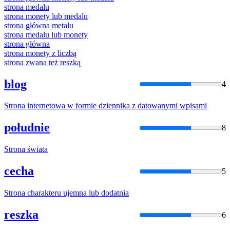
strona
medalu
strona
monety lub medalu
strona
główna metalu
strona
medalu lub monety
strona
główna
strona
monety z liczbą
strona
zwana też reszką
blog
4
Strona
internetowa w formie dziennika z datowanymi wpisami
południe
8
Strona
świata
cecha
5
Strona
charakteru ujemna lub dodatnia
reszka
6