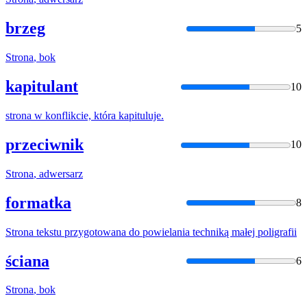
brzeg
5
Strona
, bok
kapitulant
10
strona
w konflikcie, która kapituluje.
przeciwnik
10
Strona
, adwersarz
formatka
8
Strona
tekstu przygotowana do powielania techniką małej poligrafii
ściana
6
Strona
, bok