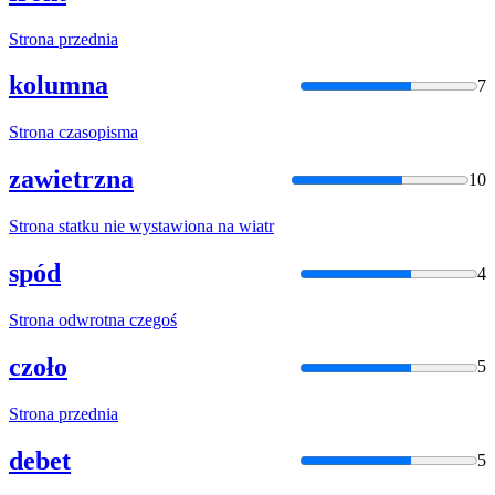
Strona
przednia
kolumna
7
Strona
czasopisma
zawietrzna
10
Strona
statku nie wystawiona na wiatr
spód
4
Strona
odwrotna czegoś
czoło
5
Strona
przednia
debet
5