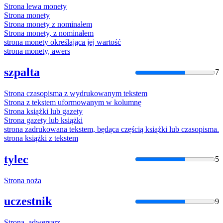
Strona
lewa monety
Strona
monety
Strona
monety z nominałem
Strona
monety, z nominałem
strona
monety określająca jej wartość
strona
monety, awers
szpalta
7
Strona
czasopisma z wydrukowanym tekstem
Strona
z tekstem uformowanym w kolumnę
Strona
książki lub gazety
Strona
gazety lub książki
strona
zadrukowana tekstem, będąca częścią książki lub czasopisma.
strona
książki z tekstem
tylec
5
Strona
noża
uczestnik
9
Strona
, adwersarz