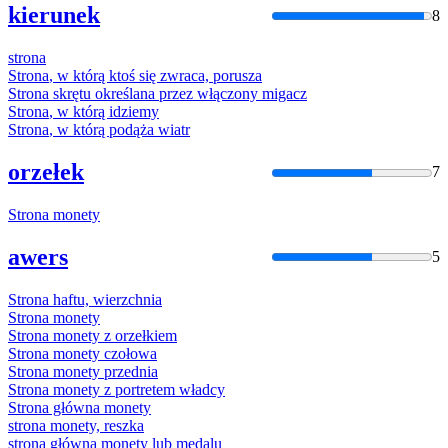
kierunek
8
strona
Strona
, w którą ktoś się zwraca, porusza
Strona
skrętu określana przez włączony migacz
Strona
, w którą idziemy
Strona
, w którą podąża wiatr
orzełek
7
Strona
monety
awers
5
Strona
haftu, wierzchnia
Strona
monety
Strona
monety z orzełkiem
Strona
monety czołowa
Strona
monety przednia
Strona
monety z portretem władcy
Strona
główna monety
strona
monety, reszka
strona
główna monety lub medalu