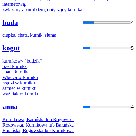
internetową.
związany z
kurnik
iem, dotyczący
kurnik
a.
buda
4
ciupka, chata,
kurnik
, slums
kogut
5
kurnik
owy "budzik"
Szef
kurnik
a
"pan"
kurnik
a
Władca w
kurnik
u
rządzi w
kurnik
u
samiec w
kurnik
u
ważniak w
kurnik
u
anna
4
Kurnik
owa, Barańska lub Rogowska
Rogowska,
Kurnik
owa lub Barańska
Barańska, Rogowska lub
Kurnik
owa