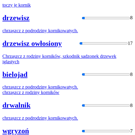
toczy je
kornik
drzewisz
8
chrząszcz z podrodziny
kornik
owatych.
drzewisz owłosiony
17
Chrząszcz z rodziny
kornik
ów, szkodnik sadzonek drzewek
iglastych
bielojad
8
chrząszcz z podrodziny
kornik
owatych.
chrząszcz z rodziny
kornik
ów
drwalnik
8
chrząszcz z podrodziny
kornik
owatych.
wgryzoń
7