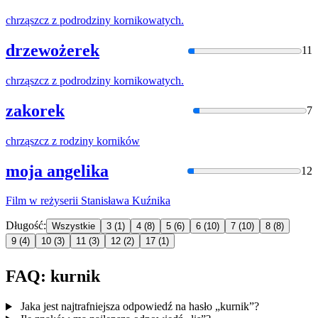
chrząszcz z podrodziny
kornik
owatych.
drzewożerek
11
chrząszcz z podrodziny
kornik
owatych.
zakorek
7
chrząszcz z rodziny
kornik
ów
moja angelika
12
Film w reżyserii Stanisława
Kuźnik
a
Długość:
Wszystkie
3
(1)
4
(8)
5
(6)
6
(10)
7
(10)
8
(8)
9
(4)
10
(3)
11
(3)
12
(2)
17
(1)
FAQ: kurnik
Jaka jest najtrafniejsza odpowiedź na hasło „kurnik”?