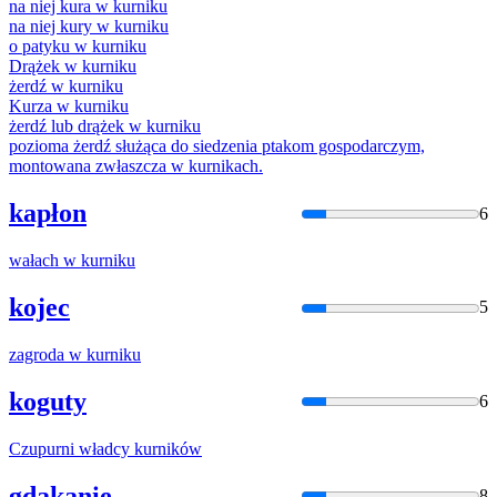
na niej kura w
kurnik
u
na niej kury w
kurnik
u
o patyku w
kurnik
u
Drążek w
kurnik
u
żerdź w
kurnik
u
Kurza w
kurnik
u
żerdź lub drążek w
kurnik
u
pozioma żerdź służąca do siedzenia ptakom gospodarczym,
montowana zwłaszcza w
kurnik
ach.
kapłon
6
wałach w
kurnik
u
kojec
5
zagroda w
kurnik
u
koguty
6
Czupurni władcy
kurnik
ów
gdakanie
8