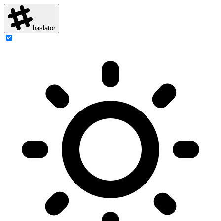
haslator