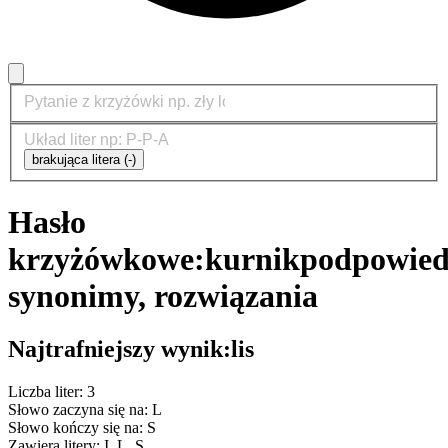
brakująca litera (-)
Hasło
krzyżówkowe:
kurnik
podpowied
synonimy, rozwiązania
Najtrafniejszy wynik:
lis
Liczba liter: 3
Słowo zaczyna się na: L
Słowo kończy się na: S
Zawiera litery: I, L, S