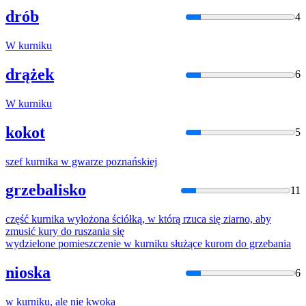
drób
4
W
kurnik
u
drążek
6
W
kurnik
u
kokot
5
szef
kurnik
a w gwarze poznańskiej
grzebalisko
11
część
kurnik
a wyłożona ściółką, w którą rzuca się ziarno, aby
zmusić kury do ruszania się
wydzielone pomieszczenie w
kurnik
u służące kurom do grzebania
nioska
6
w
kurnik
u, ale nie kwoka