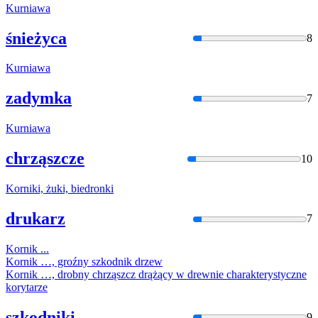
Kurnia
wa
śnieżyca
8
Kurnia
wa
zadymka
7
Kurnia
wa
chrząszcze
10
Kornik
i, żuki, biedronki
drukarz
7
Kornik
...
Kornik
…, groźny szkodnik drzew
Kornik
…, drobny chrząszcz drążący w drewnie charakterystyczne
korytarze
szkodniki
9