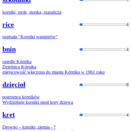
kornik
i, mole, stonka, szarańcza
rice
4
napisała "
Kornik
i wampirów"
bnin
4
osiedle
Kórnik
a
Dzielnica
Kórnik
a
miejscowość włączona do miasta
Kórnik
a w 1961 roku
dzięcioł
8
pogromca
kornik
ów
Wydziobuje
kornik
i spod kory drzewa
kret
4
Drewno –
kornik
i, ziemia - ?