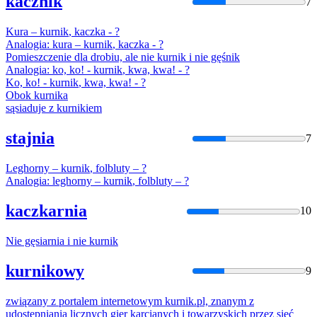
kacznik
7
Kura –
kurnik
, kaczka - ?
Analogia: kura –
kurnik
, kaczka - ?
Pomieszczenie dla drobiu, ale nie
kurnik
i nie gęśnik
Analogia: ko, ko! -
kurnik
, kwa, kwa! - ?
Ko, ko! -
kurnik
, kwa, kwa! - ?
Obok
kurnik
a
sąsiaduje z
kurnik
iem
stajnia
7
Leghorny –
kurnik
, folbluty – ?
Analogia: leghorny –
kurnik
, folbluty – ?
kaczkarnia
10
Nie gęsiarnia i nie
kurnik
kurnikowy
9
związany z portalem internetowym
kurnik
.pl, znanym z
udostępniania licznych gier karcianych i towarzyskich przez sieć