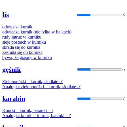
lis
3
odwiedza
kurnik
odwiedza
kurnik
(nie tylko w bajkach)
rudy intruz w
kurnik
u
sieje postrach w
kurnik
u
skrada się do
kurnik
a
zakrada się do
kurnik
a
bywa, że grasuje w
kurnik
u
gęśnik
6
Zielononóżki –
kurnik
, siodłate -?
Analogia: zielononóżki –
kurnik
, siodłate -?
karabin
7
Knurki –
kurnik
, baranki – ?
Analogia: knurki –
kurnik
, baranki – ?