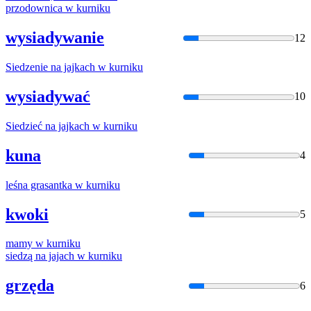
przodownica w
kurnik
u
wysiadywanie
12
Siedzenie na jajkach w
kurnik
u
wysiadywać
10
Siedzieć na jajkach w
kurnik
u
kuna
4
leśna grasantka w
kurnik
u
kwoki
5
mamy w
kurnik
u
siedzą na jajach w
kurnik
u
grzęda
6