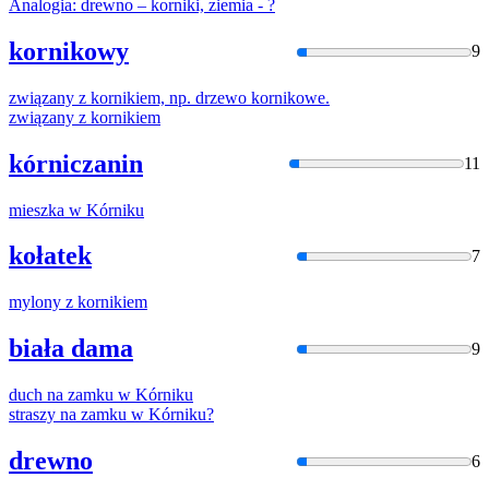
Analogia: drewno –
kornik
i, ziemia - ?
kornikowy
9
związany z
kornik
iem, np. drzewo
kornik
owe.
związany z
kornik
iem
kórniczanin
11
mieszka w
Kórnik
u
kołatek
7
mylony z
kornik
iem
biała dama
9
duch na zamku w
Kórnik
u
straszy na zamku w
Kórnik
u?
drewno
6