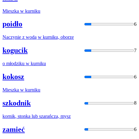
Mieszka w
kurnik
u
poidło
6
Naczynie z wodą w
kurnik
u, oborze
kogucik
7
o młodziku w
kurnik
u
kokosz
6
Mieszka w
kurnik
u
szkodnik
8
kornik
, stonka lub szarańcza, mysz
zamieć
6