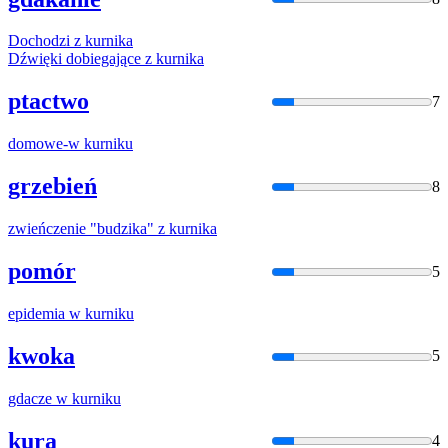
Dochodzi z
kurnik
a
Dźwięki dobiegające z
kurnik
a
ptactwo
7
domowe-w
kurnik
u
grzebień
8
zwieńczenie "budzika" z
kurnik
a
pomór
5
epidemia w
kurnik
u
kwoka
5
gdacze w
kurnik
u
kura
4