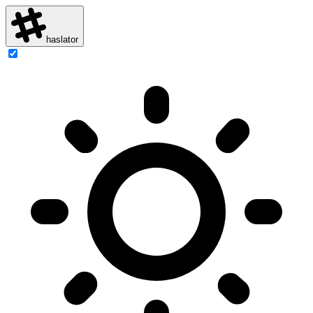
haslator