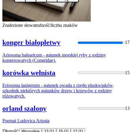
Znalezione słowa
trafność/liczba znaków
konger białopłetwy
17
Ariosoma
balearicum
-
gatunek
morskiej
ryby
z
rodziny
kongerowatych
(
Congridae
).
korówka wełnista
15
Eriosoma
lanigerum -
gatunek
owada
z
rzędu pluskwiaków,
szkodnik niektórych gatunków drzew i krzewów
z
rodziny
różowatych.
orland szalony
13
Poemat Ludovica
Ariosta
Długość:
Wszystkie
13
(1)
15
(1)
17
(1)