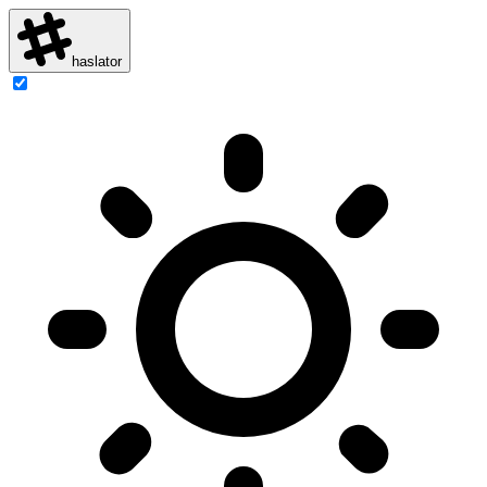
haslator