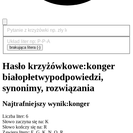
brakująca litera (-)
Hasło krzyżówkowe:
konger
białopłetwy
podpowiedzi,
synonimy, rozwiązania
Najtrafniejszy wynik:
konger
Liczba liter: 6
Słowo zaczyna się na: K
Słowo kończy się na: R
Zawiera litery: E, G, K, N, O, R