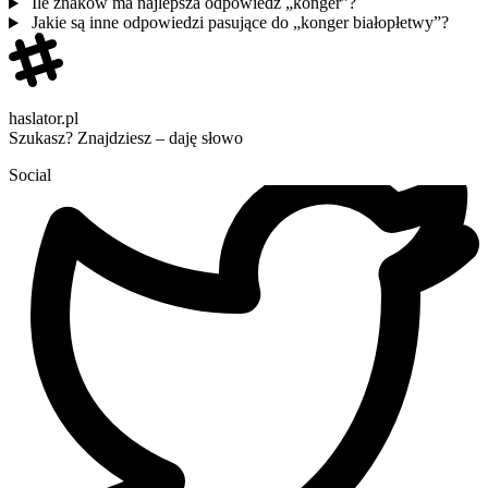
Ile znaków ma najlepsza odpowiedź „konger”?
Jakie są inne odpowiedzi pasujące do „konger białopłetwy”?
haslator.pl
Szukasz? Znajdziesz – daję słowo
Social