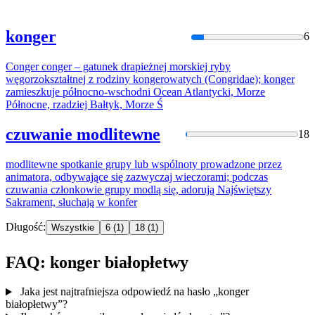
konger
6
Conger conger – gatunek drapieżnej morskiej ryby
węgorzokształtnej z rodziny kongerowatych (Congridae);
konger
zamieszkuje północno-wschodni Ocean Atlantycki, Morze
Północne, rzadziej Bałtyk, Morze Ś
czuwanie modlitewne
18
modlitewne spotkanie grupy lub wspólnoty prowadzone przez
animatora, odbywające się zazwyczaj wieczorami; podczas
czuwania członkowie grupy modlą się, adorują Najświętszy
Sakrament, słuchają w
konfer
Długość:
Wszystkie
6
(1)
18
(1)
FAQ: konger białopłetwy
Jaka jest najtrafniejsza odpowiedź na hasło „konger
białopłetwy”?