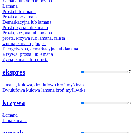
Łamana
lub demarkacyjna
Łamana
Prosta lub
łamana
Prosta albo
łamana
Demarkacyjna lub
łamana
Prosta, życia lub
łamana
Prosta, krzywa lub
łamana
prosta, krzywa lub
łamana
, falista
wodna,
łamana
, gorąca
Energetyczna, demarkacyjna lub
łamana
Krzywa, prosta lub
łamana
Życia,
łamana
lub prosta
ekspres
7
łamana
, kulowa, dwulufowa broń myśliwska
Dwulufowa kulowa
łamana
broń myśliwska
krzywa
6
Łamana
Linia
łamana