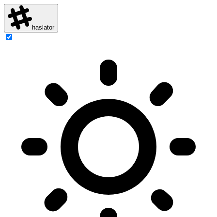
haslator