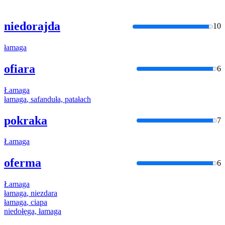
niedorajda
10
łamaga
ofiara
6
Łamaga
łamaga
, safanduła, patałach
pokraka
7
Łamaga
oferma
6
Łamaga
łamaga
, niezdara
łamaga
, ciapa
niedołęga,
łamaga