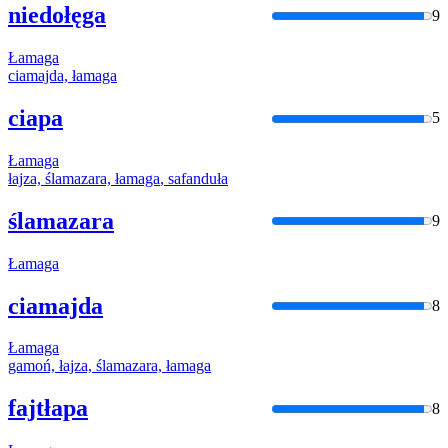
niedołęga
9
Łamaga
ciamajda,
łamaga
ciapa
5
Łamaga
łajza, ślamazara,
łamaga
, safanduła
ślamazara
9
Łamaga
ciamajda
8
Łamaga
gamoń, łajza, ślamazara,
łamaga
fajtłapa
8