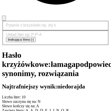
brakująca litera (-)
Hasło
krzyżówkowe:
łamaga
podpowied
synonimy, rozwiązania
Najtrafniejszy wynik:
niedorajda
Liczba liter: 10
Słowo zaczyna się na: N
Słowo kończy się na: A
Zawiera litery: A, A, D, D, E, I, J, N, O, R