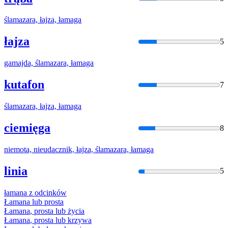
ślamazara, łajza,
łamaga
łajza
5
gamajda, ślamazara,
łamaga
kutafon
7
ślamazara, łajza,
łamaga
ciemięga
8
niemota, nieudacznik, łajza, ślamazara,
łamaga
linia
5
łamana
z odcinków
Łamana
lub prosta
Łamana
, prosta lub życia
Łamana
, prosta lub krzywa