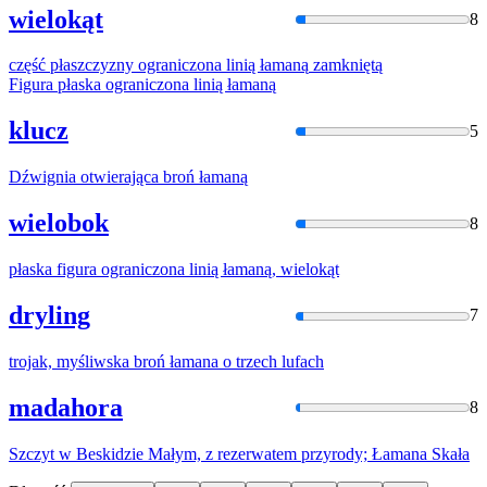
wielokąt
8
część płaszczyzny ograniczona linią
łamaną
zamkniętą
Figura płaska ograniczona linią
łamaną
klucz
5
Dźwignia otwierająca broń
łamaną
wielobok
8
płaska figura ograniczona linią
łamaną
, wielokąt
dryling
7
trojak, myśliwska broń
łamana
o trzech lufach
madahora
8
Szczyt w Beskidzie Małym, z rezerwatem przyrody;
Łamana
Skała