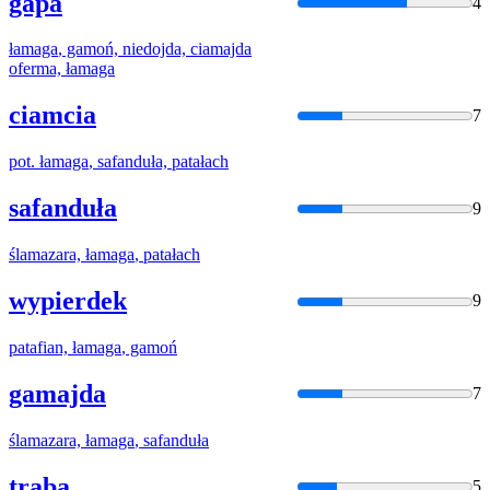
gapa
4
łamaga
, gamoń, niedojda, ciamajda
oferma,
łamaga
ciamcia
7
pot.
łamaga
, safanduła, patałach
safanduła
9
ślamazara,
łamaga
, patałach
wypierdek
9
patafian,
łamaga
, gamoń
gamajda
7
ślamazara,
łamaga
, safanduła
trąba
5