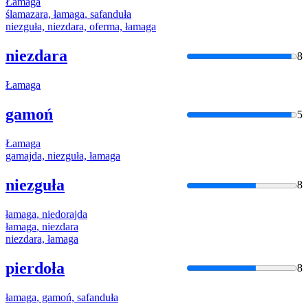
Łamaga
ślamazara,
łamaga
, safanduła
niezguła, niezdara, oferma,
łamaga
niezdara
8
Łamaga
gamoń
5
Łamaga
gamajda, niezguła,
łamaga
niezguła
8
łamaga
, niedorajda
łamaga
, niezdara
niezdara,
łamaga
pierdoła
8
łamaga
, gamoń, safanduła