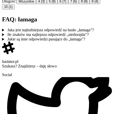
Długość:
Wszystkie
4
(3)
5
(9)
6
(7)
7
(6)
8
(9)
9
(4)
10
(1)
FAQ: łamaga
Jaka jest najtrafniejsza odpowiedź na hasło „łamaga”?
Ile znaków ma najlepsza odpowiedź „niedorajda”?
Jakie są inne odpowiedzi pasujące do „łamaga”?
haslator.pl
Szukasz? Znajdziesz – daję słowo
Social