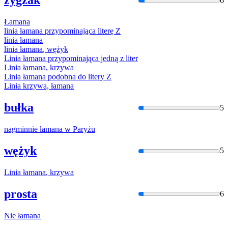
zygzak
6
Łamana
linia
łamana
przypominająca literę Z
linia
łamana
linia
łamana
, wężyk
Linia
łamana
przypominająca jedną z liter
Linia
łamana
, krzywa
Linia
łamana
podobna do litery Z
Linia krzywa,
łamana
bułka
5
nagminnie
łamana
w Paryżu
wężyk
5
Linia
łamana
, krzywa
prosta
6
Nie
łamana