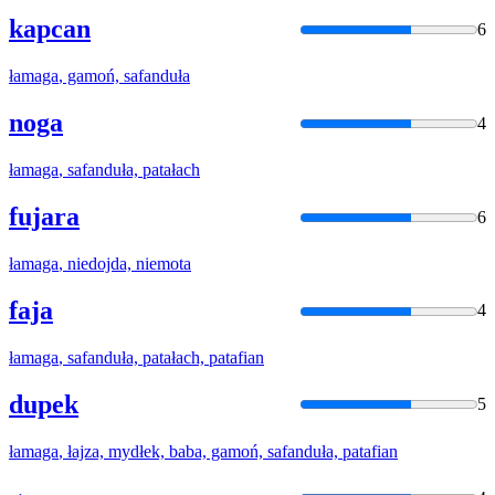
kapcan
6
łamaga
, gamoń, safanduła
noga
4
łamaga
, safanduła, patałach
fujara
6
łamaga
, niedojda, niemota
faja
4
łamaga
, safanduła, patałach, patafian
dupek
5
łamaga
, łajza, mydłek, baba, gamoń, safanduła, patafian