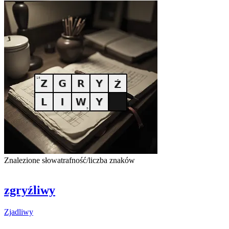
Znalezione słowa
trafność/liczba znaków
zgryźliwy
Zjadliwy