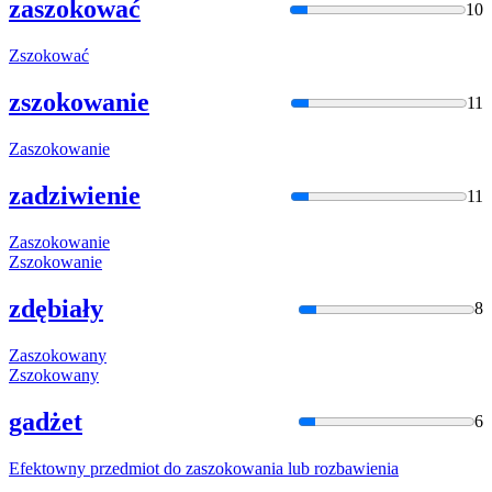
zaszokować
10
Zszokować
zszokowanie
11
Zaszokowan
ie
zadziwienie
11
Zaszokowan
ie
Zszokowani
e
zdębiały
8
Zaszokowan
y
Zszokowany
gadżet
6
Efektowny przedmiot do
zaszokowan
ia lub rozbawienia