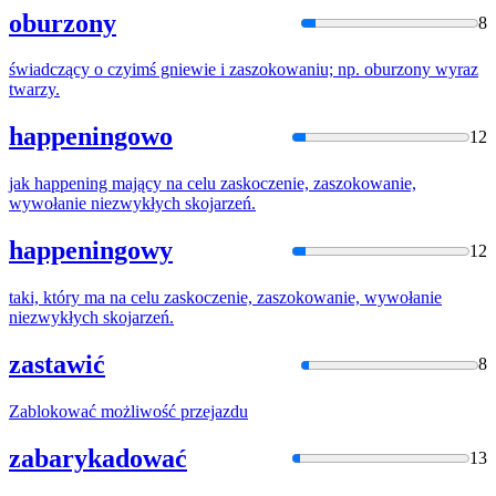
oburzony
8
świadczący o czyimś gniewie i
zaszokowan
iu; np. oburzony wyraz
twarzy.
happeningowo
12
jak happening mający na celu zaskoczenie,
zaszokowan
ie,
wywołanie niezwykłych skojarzeń.
happeningowy
12
taki, który ma na celu zaskoczenie,
zaszokowan
ie, wywołanie
niezwykłych skojarzeń.
zastawić
8
Zablokować
możliwość przejazdu
zabarykadować
13