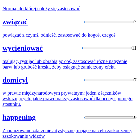
Norma, do której należy się
zastosować
związać
7
powiązać z czymś, odnieść,
zastosować
do kogoś, czegoś
wycieniować
11
malując, rysując lub obrabiając coś,
zastosować
różne natężenie
barw lub grubość kreski, żeby osiągnąć zamierzony efekt.
domicyl
7
w prawie międzynarodowym prywatnym: jeden z łączników
wskazujących, jakie prawo należy
zastosować
dla oceny spornego
stosunku.
happening
9
Zaaranżowane zdarzenie artystyczne, mające na celu zaskoczenie,
zszokowani
e widzów