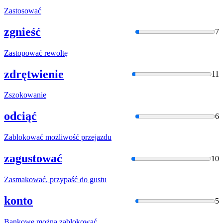
Zastosować
zgnieść
7
Zastopować
rewoltę
zdrętwienie
11
Zszokowani
e
odciąć
6
Zablokować
możliwość przejazdu
zagustować
10
Zasmakować
, przypaść do gustu
konto
5
Bankowe można
zablokować