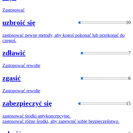
Zastosować
uzbroić się
10
zastosować
pewne metody, aby kogoś pokonać lub przekonać do
czegoś.
zdławić
7
Zastopować
rewoltę
zgasić
6
Zastopować
rewoltę
zabezpieczyć się
15
zastosować
środki antykoncepcyjne.
zastosować
różne środki, aby zapewnić sobie bezpieczeństwo.