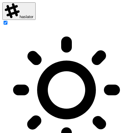
haslator