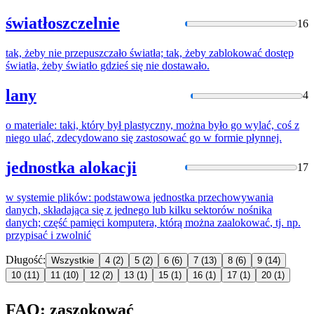
światłoszczelnie
16
tak, żeby nie przepuszczało światła; tak, żeby
zablokować
dostęp
światła, żeby światło gdzieś się nie dostawało.
lany
4
o materiale: taki, który był plastyczny, można było go wylać, coś z
niego ulać, zdecydowano się
zastosować
go w formie płynnej.
jednostka alokacji
17
w systemie plików: podstawowa jednostka przechowywania
danych, składająca się z jednego lub kilku sektorów nośnika
danych; część pamięci komputera, którą można
zaalokować
, tj. np.
przypisać i zwolnić
Długość:
Wszystkie
4
(2)
5
(2)
6
(6)
7
(13)
8
(6)
9
(14)
10
(11)
11
(10)
12
(2)
13
(1)
15
(1)
16
(1)
17
(1)
20
(1)
FAQ: zaszokować