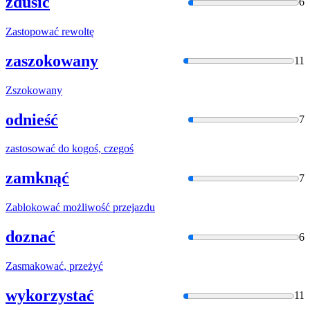
zdusić
6
Zastopować
rewoltę
zaszokowany
11
Zszokowany
odnieść
7
zastosować
do kogoś, czegoś
zamknąć
7
Zablokować
możliwość przejazdu
doznać
6
Zasmakować
, przeżyć
wykorzystać
11