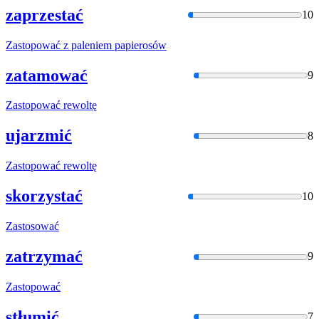
zaprzestać
10
Zastopować
z paleniem papierosów
zatamować
9
Zastopować
rewoltę
ujarzmić
8
Zastopować
rewoltę
skorzystać
10
Zastosować
zatrzymać
9
Zastopować
stłumić
7