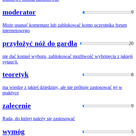
moderator
9
Może usunąć komentarz lub
zablokować
konto uczestnika forum
internetowego
przyłożyć nóż do gardła
20
nie dać komuś wyboru,
zablokować
możliwość wybrnięcia z jakiejś
sytaucji.
teoretyk
8
ma wiedzę z jakieś dziedziny, ale nie próbuje
zastosować
jej w
praktyce
zalecenie
9
Rada, do której należy się
zastosować
wymóg
5