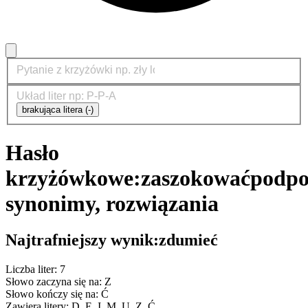
brakująca litera (-)
Hasło
krzyżówkowe:
zaszokować
podpo
synonimy, rozwiązania
Najtrafniejszy wynik:
zdumieć
Liczba liter: 7
Słowo zaczyna się na: Z
Słowo kończy się na: Ć
Zawiera litery: D, E, I, M, U, Z, Ć