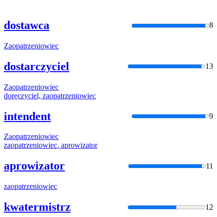
dostawca
8
Zaopatrzeniowiec
dostarczyciel
13
Zaopatrzeniowiec
doręczyciel,
zaopatrzeniowiec
intendent
9
Zaopatrzeniowiec
zaopatrzeniowiec
, aprowizator
aprowizator
11
zaopatrzeniowiec
kwatermistrz
12