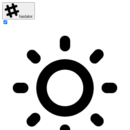
haslator