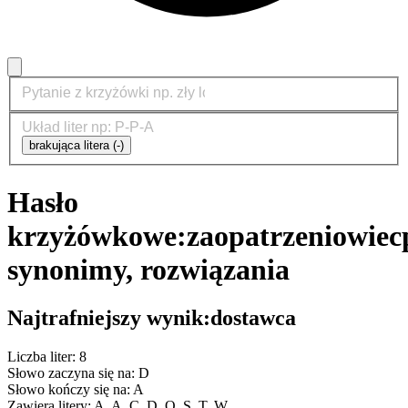
brakująca litera (-)
Hasło
krzyżówkowe:
zaopatrzeniowiec
synonimy, rozwiązania
Najtrafniejszy wynik:
dostawca
Liczba liter: 8
Słowo zaczyna się na: D
Słowo kończy się na: A
Zawiera litery: A, A, C, D, O, S, T, W