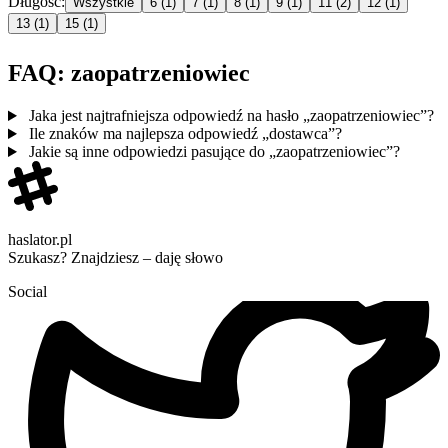
Długość:
Wszystkie
6
(1)
7
(1)
8
(1)
9
(1)
11
(2)
12
(1)
13
(1)
15
(1)
FAQ: zaopatrzeniowiec
Jaka jest najtrafniejsza odpowiedź na hasło „zaopatrzeniowiec”?
Ile znaków ma najlepsza odpowiedź „dostawca”?
Jakie są inne odpowiedzi pasujące do „zaopatrzeniowiec”?
haslator.pl
Szukasz? Znajdziesz – daję słowo
Social