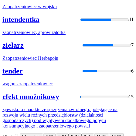
Zaopatrzeniowiec
w wojsku
intendentka
11
zaopatrzeniowiec
, aprowizatorka
zielarz
7
Zaopatrzeniowiec
Herbapolu
tender
6
wagon -
zaopatrzeniowiec
efekt mnożnikowy
15
zjawisko o charakterze sprzężenia zwrotnego, polegające na
rozwoju wielu różnych przedsiębiorstw (działalności
gospodarczych) pod wypływem dodatkowego popytu
konsumpcyjnego i
zaopatrzeniowego
powstał