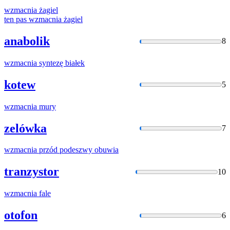
wzmacnia
żagiel
ten pas
wzmacnia
żagiel
anabolik
8
wzmacnia
syntezę białek
kotew
5
wzmacnia
mury
zelówka
7
wzmacnia
przód podeszwy obuwia
tranzystor
10
wzmacnia
fale
otofon
6