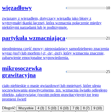
więzadłowy
10
związany z więzadłem, dotyczący więzadła jako błony z
wytrzymałej tkanki łącznej, która
wzmacnia
połączenie między
niektórymi narządami lub je podtrzymuje.
partykuła wzmacniająca
21
nieodmienna część mowy; nieposiadający samodzielnego znaczenia
wyraz (no!) lub morfem (-ż; -że; -żeż), który
wzmacnia
znacznie,
zabarwienie emocjonalne wypowiedzenia.
mikrosoczewka
25
grawitacyjna
ciało niebieskie o masie gwiazdowej lub mniejszej, które ulega
soczewkowaniu grawitycajnemu, tzn.
wzmacnia
światło odległego
obiektu, zakrzywiając (swoim polem grawitacyjnym) tor jego
promieni świetl
Długość:
Wszystkie
4
(3)
5
(10)
6
(10)
7
(9)
8
(7)
9
(10)