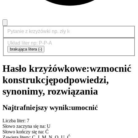
brakująca litera (-)
Hasło krzyżówkowe:
wzmocnić
konstrukcję
podpowiedzi,
synonimy, rozwiązania
Najtrafniejszy wynik:
umocnić
Liczba liter: 7
Słowo zaczyna się na: U
Słowo kończy się na: Ć
Zawiera litery: C, I, M, N, O, U, Ć