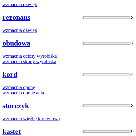
wzmacnia
dźwięk
rezonans
8
wzmacnia
dźwięk
obudowa
7
wzmacnia
ociosy wyrobiska
wzmacnia
stropy wyrobiska
kord
4
wzmacnia
oponę
wzmacnia
oponę auta
storczyk
8
wzmacnia
więźbę krokwiową
kastet
6