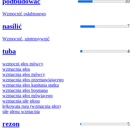
podbudować
10
Wzmocnić
osłabionego
nasilić
7
Wzmocnić
, uintensywnić
tuba
4
wzmocni
głos mówcy
wzmacnia
głos
wzmacnia
głos mówcy
wzmacnia
głos przemawiającego
wzmacnia
głos kapitana statku
wzmacnia
głos bosmana
wzmacnia
głos mówiącego
wzmacnia
siłę głosu
lejkowata rura (
wzmacnia
głos)
siłę głosu
wzmacnia
rezon
5