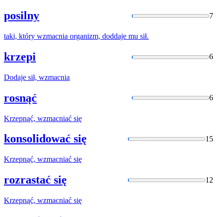
posilny
7
taki, który
wzmacnia
organizm, doddaje mu sił.
krzepi
6
Dodaje sił,
wzmacnia
rosnąć
6
Krzepnąć,
wzmacniać
się
konsolidować się
15
Krzepnąć,
wzmacniać
się
rozrastać się
12
Krzepnąć,
wzmacniać
się