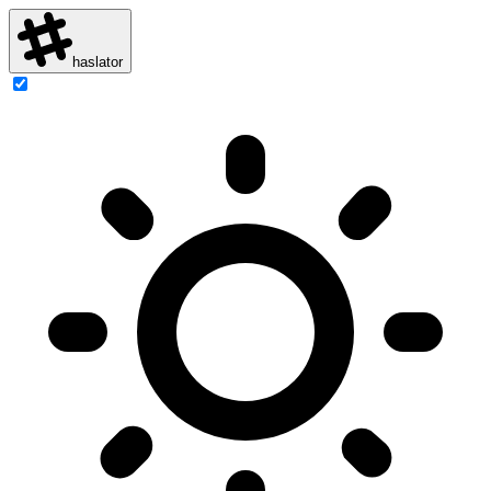
haslator