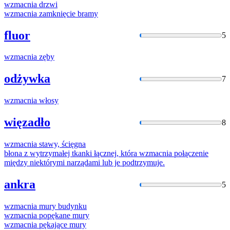
wzmacnia
drzwi
wzmacnia
zamknięcie bramy
fluor
5
wzmacnia
zęby
odżywka
7
wzmacnia
włosy
więzadło
8
wzmacnia
stawy, ścięgna
błona z wytrzymałej tkanki łącznej, która
wzmacnia
połączenie
między niektórymi narządami lub je podtrzymuje.
ankra
5
wzmacnia
mury budynku
wzmacnia
popękane mury
wzmacnia
pękające mury