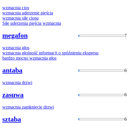
wzmacnia
cios
wzmacnia
uderzenie pięścią
wzmacnia
siłę ciosu
Siłę uderzenia pięścią
wzmacnia
megafon
7
wzmacnia
głos
wzmacnia
głośność informacji o spóźnieniu ekspresu
bardzo mocno
wzmacnia
głos
antaba
6
wzmacnia
drzwi
zasuwa
6
wzmacnia
zamknięcie drzwi
sztaba
6