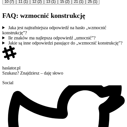
10
(7)
11
(1)
12
(2)
13
(1)
15
(2)
21
(1)
25
(1)
FAQ: wzmocnić konstrukcję
Jaka jest najtrafniejsza odpowiedź na hasło „wzmocnić
konstrukcję”?
Ile znaków ma najlepsza odpowiedź „umocnić”?
Jakie są inne odpowiedzi pasujące do „wzmocnić konstrukcję”?
haslator.pl
Szukasz? Znajdziesz – daję słowo
Social