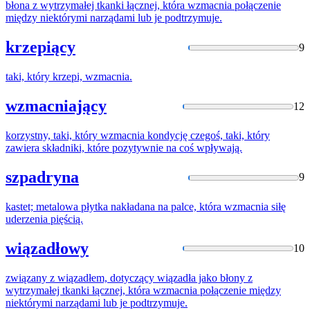
błona z wytrzymałej tkanki łącznej, która
wzmacnia
połączenie
między niektórymi narządami lub je podtrzymuje.
krzepiący
9
taki, który krzepi,
wzmacnia
.
wzmacniający
12
korzystny, taki, który
wzmacnia
kondycję czegoś, taki, który
zawiera składniki, które pozytywnie na coś wpływają.
szpadryna
9
kastet; metalowa płytka nakładana na palce, która
wzmacnia
siłę
uderzenia pięścią.
wiązadłowy
10
związany z wiązadłem, dotyczący wiązadła jako błony z
wytrzymałej tkanki łącznej, która
wzmacnia
połączenie między
niektórymi narządami lub je podtrzymuje.