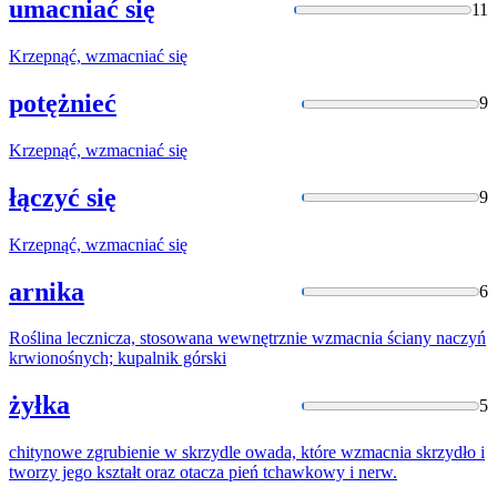
umacniać się
11
Krzepnąć,
wzmacniać
się
potężnieć
9
Krzepnąć,
wzmacniać
się
łączyć się
9
Krzepnąć,
wzmacniać
się
arnika
6
Roślina lecznicza, stosowana wewnętrznie
wzmacnia
ściany naczyń
krwionośnych; kupalnik górski
żyłka
5
chitynowe zgrubienie w skrzydle owada, które
wzmacnia
skrzydło i
tworzy jego kształt oraz otacza pień tchawkowy i nerw.