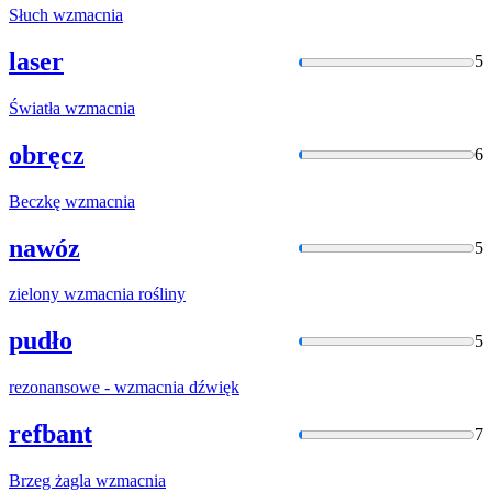
Słuch
wzmacnia
laser
5
Światła
wzmacnia
obręcz
6
Beczkę
wzmacnia
nawóz
5
zielony
wzmacnia
rośliny
pudło
5
rezonansowe -
wzmacnia
dźwięk
refbant
7
Brzeg żagla
wzmacnia