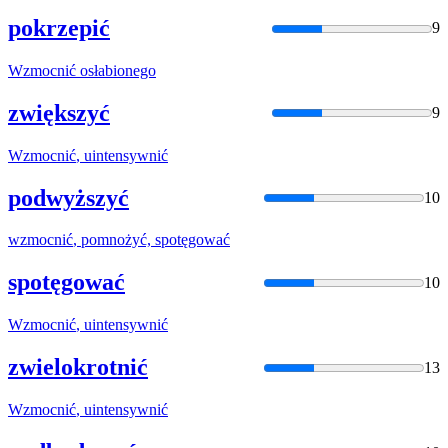
pokrzepić
9
Wzmocnić
osłabionego
zwiększyć
9
Wzmocnić
, uintensywnić
podwyższyć
10
wzmocnić
, pomnożyć, spotęgować
spotęgować
10
Wzmocnić
, uintensywnić
zwielokrotnić
13
Wzmocnić
, uintensywnić