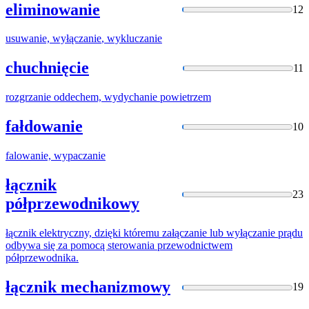
eliminowanie
12
usuwanie,
wyłączanie
, wykluczanie
chuchnięcie
11
rozgrzanie oddechem,
wydychanie
powietrzem
fałdowanie
10
falowanie,
wypaczanie
łącznik
23
półprzewodnikowy
łącznik elektryczny, dzięki któremu załączanie lub
wyłączanie
prądu
odbywa się za pomocą sterowania przewodnictwem
półprzewodnika.
łącznik mechanizmowy
19