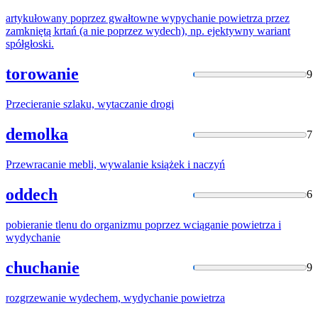
artykułowany poprzez gwałtowne
wypychanie
powietrza przez
zamkniętą krtań (a nie poprzez wydech), np. ejektywny wariant
spółgłoski.
torowanie
9
Przecieranie szlaku,
wytaczanie
drogi
demolka
7
Przewracanie mebli,
wywalanie
książek i naczyń
oddech
6
pobieranie tlenu do organizmu poprzez wciąganie powietrza i
wydychanie
chuchanie
9
rozgrzewanie wydechem,
wydychanie
powietrza