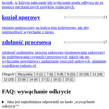
łącznik, w którym załączanie lub
wyłączanie
prądu odbywa się za
pomocą mechanicznych zestyków rozłącznych.
kozioł oporowy
13
element umieszczony na końcu toru kolejowego, tak aby
uniemożliwić
wyjechanie
z niego.
zdolność procesowa
17
zdolność podmiotów procesu sądowego (postępowania sądowego)
do podejmowania czynności procesowych, takich jak np.
wytaczanie
powództwa i zaskarżanie orzeczeń sądowych, składanie
wszelkiego rodzaju oś
Długość:
Wszystkie
6
(1)
7
(6)
8
(8)
9
(15)
10
(19)
11
(19)
12
(10)
13
(9)
14
(4)
17
(1)
19
(1)
23
(1)
FAQ: wywąchanie odkrycie
Jaka jest najtrafniejsza odpowiedź na hasło „wywąchanie
odkrycie”?