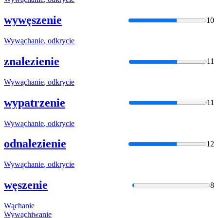
wywęszenie
10
Wywąchanie
,
odkrycie
znalezienie
11
Wywąchanie
,
odkrycie
wypatrzenie
11
Wywąchanie
,
odkrycie
odnalezienie
12
Wywąchanie
,
odkrycie
węszenie
8
Wąchanie
Wywąchiwanie