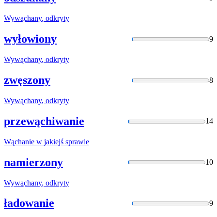
Wywąchany
, odkryty
wyłowiony
9
Wywąchany
, odkryty
zwęszony
8
Wywąchany
, odkryty
przewąchiwanie
14
Wąchanie
w jakiejś sprawie
namierzony
10
Wywąchany
, odkryty
ładowanie
9