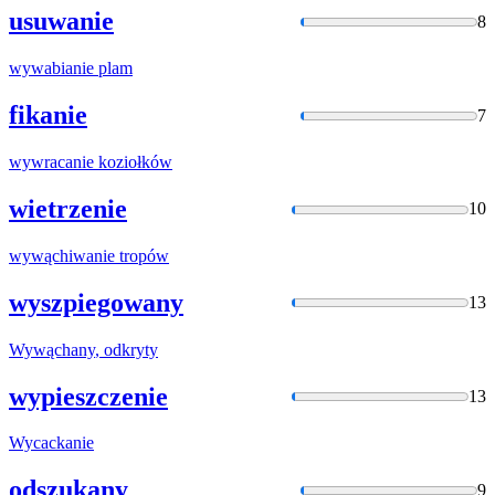
usuwanie
8
wywabianie
plam
fikanie
7
wywracanie
koziołków
wietrzenie
10
wywąchiwanie
tropów
wyszpiegowany
13
Wywąchany
, odkryty
wypieszczenie
13
Wycackanie
odszukany
9