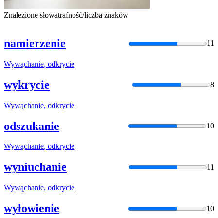
Znalezione słowa
trafność/liczba znaków
namierzenie
11
Wywąchanie
,
odkrycie
wykrycie
8
Wywąchanie
,
odkrycie
odszukanie
10
Wywąchanie
,
odkrycie
wyniuchanie
11
Wywąchanie
,
odkrycie
wyłowienie
10