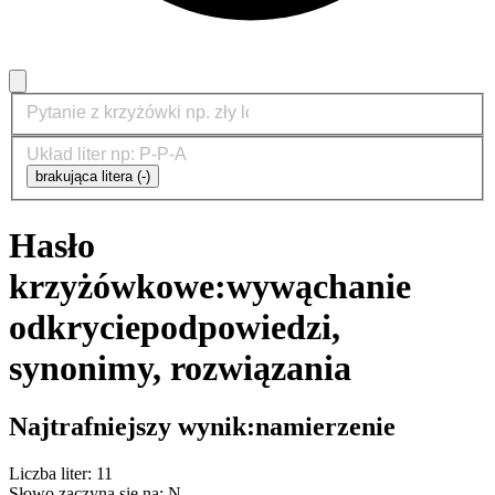
brakująca litera (-)
Hasło
krzyżówkowe:
wywąchanie
odkrycie
podpowiedzi,
synonimy, rozwiązania
Najtrafniejszy wynik:
namierzenie
Liczba liter: 11
Słowo zaczyna się na: N