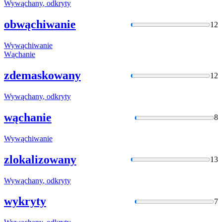
Wywąchany
, odkryty
obwąchiwanie
12
Wywąchiwanie
Wąchanie
zdemaskowany
12
Wywąchany
, odkryty
wąchanie
8
Wywąchiwanie
zlokalizowany
13
Wywąchany
, odkryty
wykryty
7