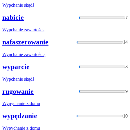
Wypchanie
skądś
nabicie
7
Wypchanie
zawartością
nafaszerowanie
14
Wypchanie
zawartością
wyparcie
8
Wypchanie
skądś
rugowanie
9
Wypychanie
z domu
wypędzanie
10
Wypychanie
z domu