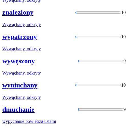
Wywąchany
, odkryty
znaleziony
10
Wywąchany
, odkryty
wypatrzony
10
Wywąchany
, odkryty
wywęszony
9
Wywąchany
, odkryty
wyniuchany
10
Wywąchany
, odkryty
dmuchanie
9
wypychanie
powietrza ustami