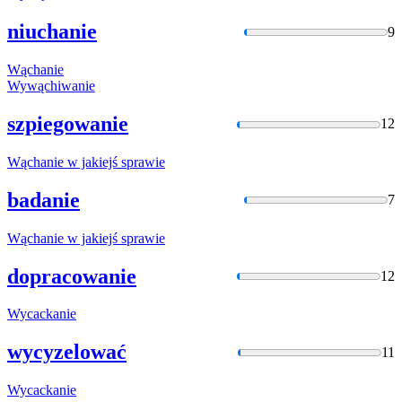
niuchanie
9
Wąchanie
Wywąchiwanie
szpiegowanie
12
Wąchanie
w jakiejś sprawie
badanie
7
Wąchanie
w jakiejś sprawie
dopracowanie
12
Wycackanie
wycyzelować
11
Wycackanie