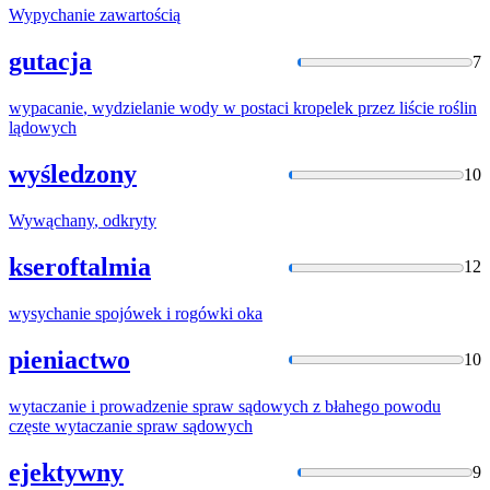
Wypychanie
zawartością
gutacja
7
wypacanie
, wydzielanie wody w postaci kropelek przez liście roślin
lądowych
wyśledzony
10
Wywąchany
, odkryty
kseroftalmia
12
wysychanie
spojówek i rogówki oka
pieniactwo
10
wytaczanie
i prowadzenie spraw sądowych z błahego powodu
częste
wytaczanie
spraw sądowych
ejektywny
9