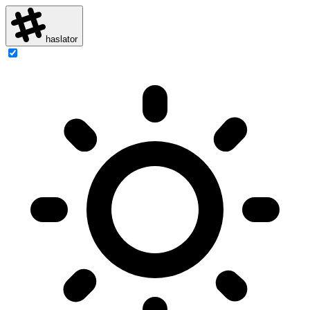
haslator