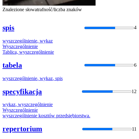
Znalezione słowa
trafność/liczba znaków
spis
4
wyszczególnienie
,
wykaz
Wyszczególnienie
Tablica,
wyszczególnienie
tabela
6
wyszczególnienie
,
wykaz
, spis
specyfikacja
12
wykaz
,
wyszczególnienie
Wyszczególnienie
wyszczególnienie
kosztów przedsiębiorstwa.
repertorium
11