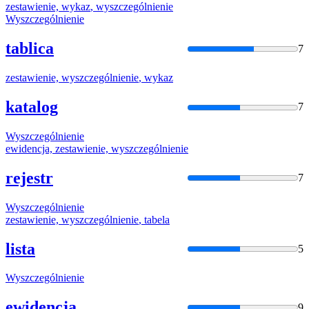
zestawienie,
wykaz
,
wyszczególnienie
Wyszczególnienie
tablica
7
zestawienie,
wyszczególnienie
,
wykaz
katalog
7
Wyszczególnienie
ewidencja, zestawienie,
wyszczególnienie
rejestr
7
Wyszczególnienie
zestawienie,
wyszczególnienie
, tabela
lista
5
Wyszczególnienie
ewidencja
9