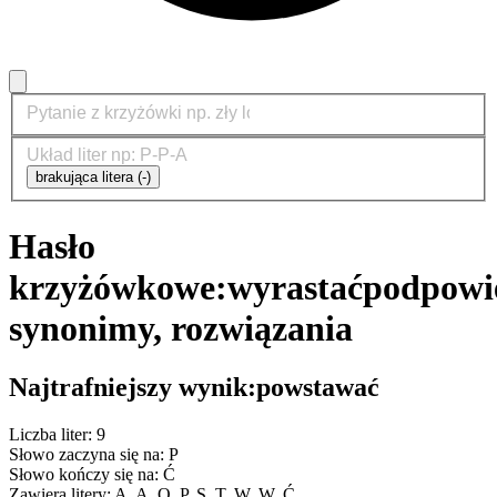
brakująca litera (-)
Hasło
krzyżówkowe:
wyrastać
podpowie
synonimy, rozwiązania
Najtrafniejszy wynik:
powstawać
Liczba liter: 9
Słowo zaczyna się na: P
Słowo kończy się na: Ć
Zawiera litery: A, A, O, P, S, T, W, W, Ć