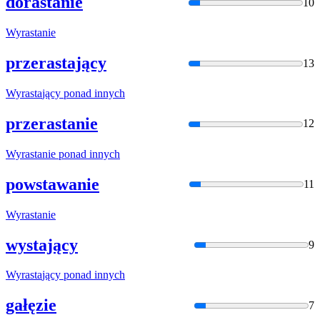
dorastanie
10
Wyrasta
nie
przerastający
13
Wyrasta
jący ponad innych
przerastanie
12
Wyrasta
nie ponad innych
powstawanie
11
Wyrasta
nie
wystający
9
Wyrasta
jący ponad innych
gałęzie
7