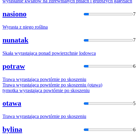
wyrasta
nie kwiatów na zdrewniałych pniach i grubszych gałęziach
nasiono
7
Wyrasta
z niego roślina
nunatak
7
Skała
wyrasta
jąca ponad powierzchnię lodowca
potraw
6
Trawa
wyrasta
jąca powtórnie po skoszeniu
Trawa
wyrasta
jąca powtórnie po skoszeniu (otawa)
tymotka
wyrasta
jąca powtórnie po skoszeniu
otawa
5
Trawa
wyrasta
jąca powtórnie po skoszeniu
bylina
6