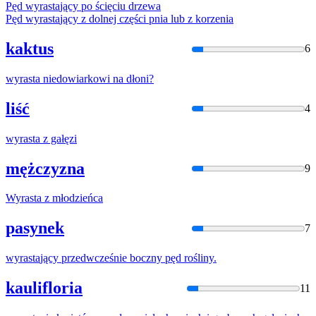
Pęd
wyrasta
jący po ścięciu drzewa
Pęd
wyrasta
jący z dolnej części pnia lub z korzenia
kaktus
6
wyrasta
niedowiarkowi na dłoni?
liść
4
wyrasta
z gałęzi
mężczyzna
9
Wyrasta
z młodzieńca
pasynek
7
wyrasta
jący przedwcześnie boczny pęd rośliny.
kaulifloria
11