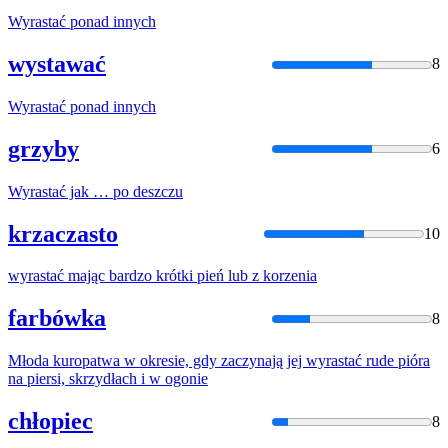
Wyrastać
ponad innych
wystawać
8
Wyrastać
ponad innych
grzyby
6
Wyrastać
jak … po deszczu
krzaczasto
10
wyrastać
mając bardzo krótki pień lub z korzenia
farbówka
8
Młoda kuropatwa w okresie, gdy zaczynają jej
wyrastać
rude pióra
na piersi, skrzydłach i w ogonie
chłopiec
8