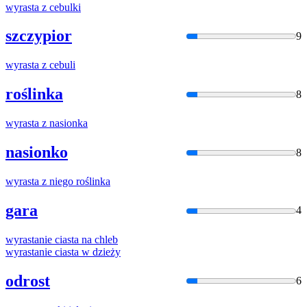
wyrasta
z cebulki
szczypior
9
wyrasta
z cebuli
roślinka
8
wyrasta
z nasionka
nasionko
8
wyrasta
z niego roślinka
gara
4
wyrasta
nie ciasta na chleb
wyrasta
nie ciasta w dzieży
odrost
6