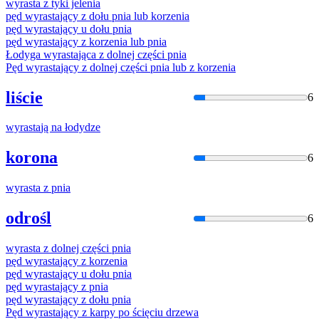
wyrasta
z tyki jelenia
pęd
wyrasta
jący z dołu pnia lub korzenia
pęd
wyrasta
jący u dołu pnia
pęd
wyrasta
jący z korzenia lub pnia
Łodyga
wyrasta
jąca z dolnej części pnia
Pęd
wyrasta
jący z dolnej części pnia lub z korzenia
liście
6
wyrasta
ją na łodydze
korona
6
wyrasta
z pnia
odrośl
6
wyrasta
z dolnej części pnia
pęd
wyrasta
jący z korzenia
pęd
wyrasta
jący u dołu pnia
pęd
wyrasta
jący z pnia
pęd
wyrasta
jący z dołu pnia
Pęd
wyrasta
jący z karpy po ścięciu drzewa