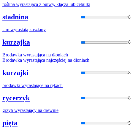
roślina
wyrasta
jąca z bulwy, kłącza lub cebulki
stadnina
8
tam
wyrasta
ją kasztany
kurzajka
8
Brodawka
wyrasta
jąca na dłoniach
Brodawka
wyrasta
jąca najczęściej na dłoniach
kurzajki
8
brodawki
wyrasta
jące na rękach
rycerzyk
8
grzyb
wyrasta
jący na drewnie
pięta
5