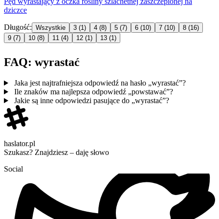
Pęd
wyrasta
jący z oczka rośliny szlachetnej zaszczepionej na
dziczce
Długość:
Wszystkie
3
(1)
4
(8)
5
(7)
6
(10)
7
(10)
8
(16)
9
(7)
10
(8)
11
(4)
12
(1)
13
(1)
FAQ: wyrastać
Jaka jest najtrafniejsza odpowiedź na hasło „wyrastać”?
Ile znaków ma najlepsza odpowiedź „powstawać”?
Jakie są inne odpowiedzi pasujące do „wyrastać”?
haslator.pl
Szukasz? Znajdziesz – daję słowo
Social