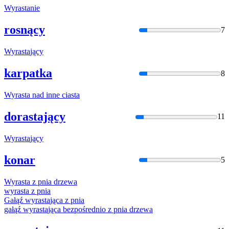
Wyrasta
nie
rosnący
7
Wyrasta
jący
karpatka
8
Wyrasta
nad inne ciasta
dorastający
11
Wyrasta
jący
konar
5
Wyrasta
z pnia drzewa
wyrasta
z pnia
Gałąź
wyrasta
jąca z pnia
gałąź
wyrasta
jąca bezpośrednio z pnia drzewa