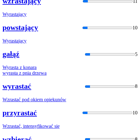
wzrastający
11
Wyrasta
jący
powstający
10
Wyrasta
jący
gałąź
5
Wyrasta
z konara
wyrasta
z pnia drzewa
wyrastać
8
Wzrasta
ć pod okiem opiekunów
przyrastać
10
Wzrasta
ć, intensyfikować się
wzbierać
8