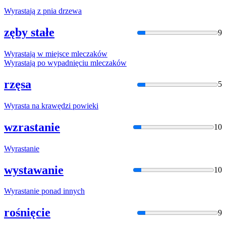
Wyrasta
ją z pnia drzewa
zęby stałe
9
Wyrasta
ją w miejsce mleczaków
Wyrasta
ją po wypadnięciu mleczaków
rzęsa
5
Wyrasta
na krawędzi powieki
wzrastanie
10
Wyrasta
nie
wystawanie
10
Wyrasta
nie ponad innych
rośnięcie
9