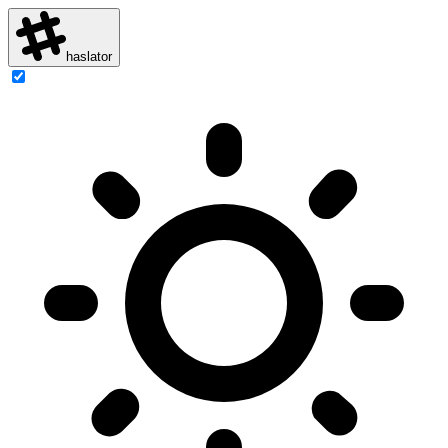
haslator