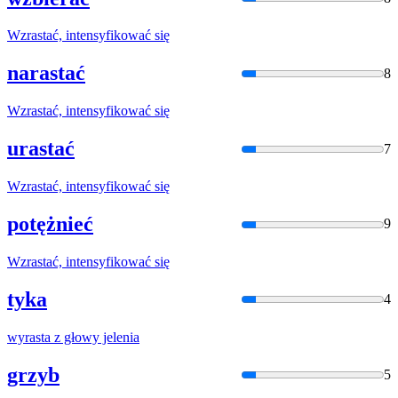
Wzrasta
ć, intensyfikować się
narastać
8
Wzrasta
ć, intensyfikować się
urastać
7
Wzrasta
ć, intensyfikować się
potężnieć
9
Wzrasta
ć, intensyfikować się
tyka
4
wyrasta
z głowy jelenia
grzyb
5