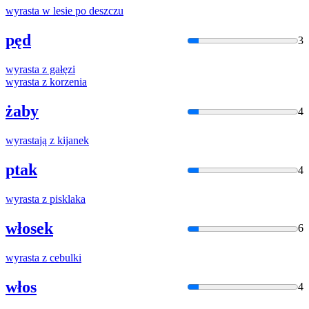
wyrasta
w lesie po deszczu
pęd
3
wyrasta
z gałęzi
wyrasta
z korzenia
żaby
4
wyrasta
ją z kijanek
ptak
4
wyrasta
z pisklaka
włosek
6
wyrasta
z cebulki
włos
4