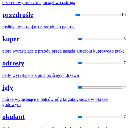
Czasem
wyrasta
z niej uciążliwa ostroga
przedrośle
10
roślinka
wyrasta
jąca z zarodnika paproci
kuper
5
pióra
wyrasta
jące z przodu przed nasadą gruczołu kuprowego ptaka
odrosty
7
pędy
wyrasta
jące z pnia po ścięciu drzewa
igły
4
piórka
wyrasta
jące u palców nóg koguta głuszca w okresie
godowym
okulant
7