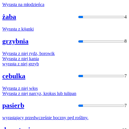
Wyrasta
na młodzieńca
żaba
4
Wyrasta
z kijanki
grzybnia
8
Wyrasta
z niej rydz, borowik
Wyrasta
z niej kania
wyrasta
z niej grzyb
cebulka
7
Wyrasta
z niej włos
Wyrasta
z niej narcyz, krokus lub tulipan
pasierb
7
wyrasta
jący przedwcześnie boczny pęd rośliny.