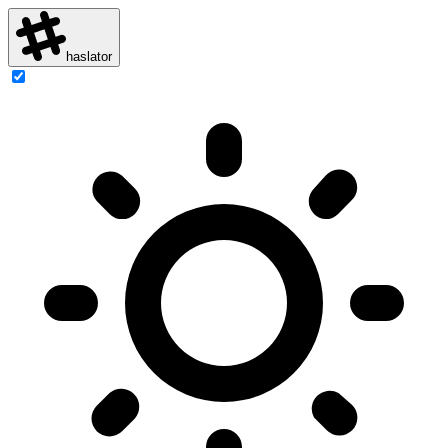
haslator