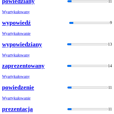
powiedziany
11
Wyartykułowan
y
wypowiedź
9
Wyartykułowan
ie
wypowiedziany
13
Wyartykułowan
y
zaprezentowany
14
Wyartykułowan
y
powiedzenie
11
Wyartykułowan
ie
prezentacja
11