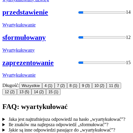
przedstawienie
14
Wyartykułowan
ie
sformułowany
12
Wyartykułowan
y
zaprezentowanie
15
Wyartykułowan
ie
Długość:
Wszystkie
4
(1)
7
(2)
8
(1)
9
(3)
10
(2)
11
(5)
12
(2)
13
(5)
14
(2)
15
(1)
FAQ: wyartykułować
Jaka jest najtrafniejsza odpowiedź na hasło „wyartykułować”?
Ile znaków ma najlepsza odpowiedź „sformułować”?
Jakie są inne odpowiedzi pasujące do „wyartykułować”?