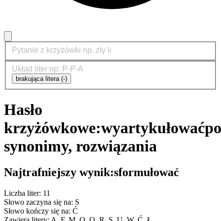
brakująca litera (-)
Hasło
krzyżówkowe:
wyartykułować
po
synonimy, rozwiązania
Najtrafniejszy wynik:
sformułować
Liczba liter: 11
Słowo zaczyna się na: S
Słowo kończy się na: Ć
Zawiera litery: A, F, M, O, O, R, S, U, W, Ć, Ł