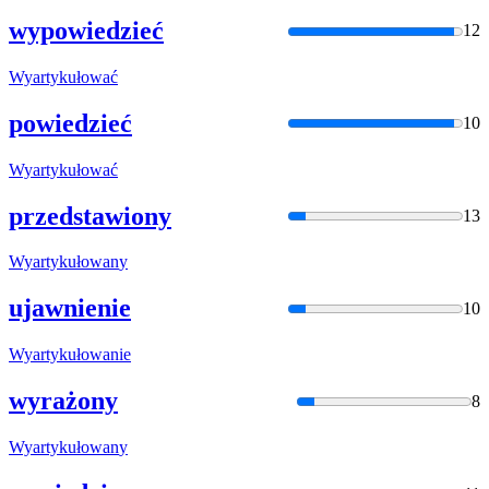
wypowiedzieć
12
Wyartykułować
powiedzieć
10
Wyartykułować
przedstawiony
13
Wyartykułowan
y
ujawnienie
10
Wyartykułowan
ie
wyrażony
8
Wyartykułowan
y