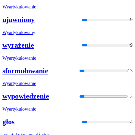
Wyartykułowan
ie
ujawniony
9
Wyartykułowan
y
wyrażenie
9
Wyartykułowan
ie
sformułowanie
13
Wyartykułowan
ie
wypowiedzenie
13
Wyartykułowan
ie
głos
4
wyartykułowan
y dźwięk