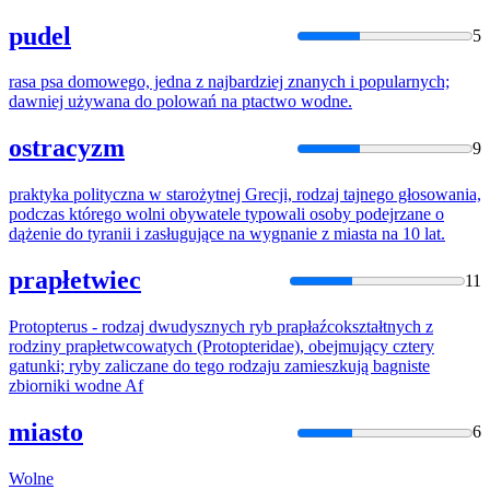
pudel
5
rasa psa domowego, jedna z najbardziej znanych i popularnych;
dawniej używana
do
polowań na ptactwo
wodne
.
ostracyzm
9
praktyka polityczna w starożytnej Grecji, rodzaj tajnego głosowania,
podczas którego
wolni
obywatele typowali osoby podejrzane o
dążenie
do
tyranii i zasługujące na wygnanie z miasta na 10 lat.
prapłetwiec
11
Protopterus - rodzaj dwudysznych ryb prapłaźcokształtnych z
rodziny prapłetwcowatych (Protopteridae), obejmujący cztery
gatunki; ryby zaliczane
do
tego rodzaju zamieszkują bagniste
zbiorniki
wodne
Af
miasto
6
Wolne