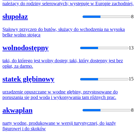
należący
do
rodziny selerowatych; występuje w Europie zachodniej.
słupołaz
8
Stalowy przyczep
do
butów, służący
do
wchodzenia na wysoką
belkę
wolno
stojącą
wolnodostępny
13
taki,
do
którego jest
wolny
dostęp; taki, który dostępny jest bez
opłat, za darmo.
statek głębinowy
15
urządzenie opuszczane w
wodne
głębiny, przystosowane
do
poruszania się pod wodą i wykonywania tam różnych prac.
akwaplan
8
narty
wodne
, produkowane w wersji turystycznej,
do
jazdy
figurowej i
do
skoków