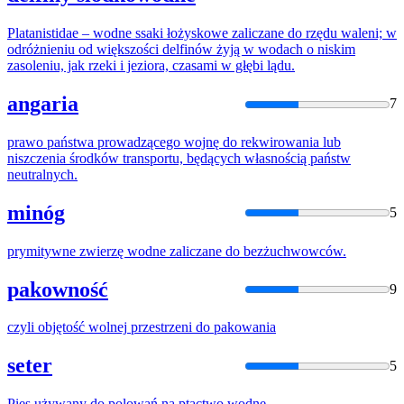
Platanistidae –
wodne
ssaki łożyskowe zaliczane
do
rzędu waleni; w
odróżnieniu od większości delfinów żyją w wodach o niskim
zasoleniu, jak rzeki i jeziora, czasami w głębi lądu.
angaria
7
prawo państwa prowadzącego
wojnę
do
rekwirowania lub
niszczenia środków transportu, będących własnością państw
neutralnych.
minóg
5
prymitywne zwierzę
wodne
zaliczane
do
bezżuchwowców.
pakowność
9
czyli objętość
wolnej
przestrzeni
do
pakowania
seter
5
Pies używany
do
polowań na ptactwo
wodne