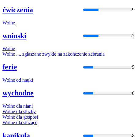
ćwiczenia
9
Wolne
wnioski
7
Wolne
Wolne
..., zgłaszane zwykle na zakończenie zebrania
ferie
5
Wolne
od nauki
wychodne
8
Wolne
dla niani
Wolne
dla służby
Wolne
dla gosposi
Wolne
dla służącej
kanikuła
8