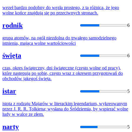
węzeł bardzo podobny
do
węzła prostego, z tą różnicą, że jego
wolne
końce znajdują się po przeciwnych stronach.
rodnik
6
grupa atomów, na ogół niezdolna
do
trwałego samodzielnego
istnienia, mająca
wolne
wartościowości
święta
6
czas, okres świąteczny, dni świąteczne (często
wolne
od pracy),
które następują po sobie, często wraz z okresem przygotowań
do
obchodów jakegoś święta.
istar
5
istota z rodzaju Majarów w literackim legendarium, wykreowanym
przez J. R. R. Tolkiena; wysłana
do
Śródziemia, by wspierać
wolne
ludy w walce ze złem.
narty
5