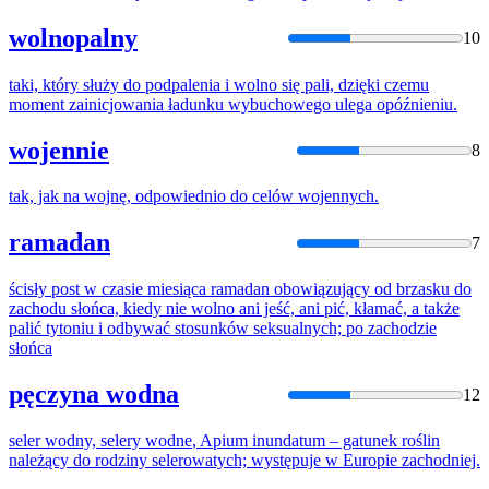
wolnopalny
10
taki, który służy
do
podpalenia i
wolno
się pali, dzięki czemu
moment zainicjowania ładunku wybuchowego ulega opóźnieniu.
wojennie
8
tak, jak na
wojnę
, odpowiednio
do
celów wojennych.
ramadan
7
ścisły post w czasie miesiąca ramadan obowiązujący od brzasku
do
zachodu słońca, kiedy nie
wolno
ani jeść, ani pić, kłamać, a także
palić tytoniu i odbywać stosunków seksualnych; po zachodzie
słońca
pęczyna wodna
12
seler wodny, selery
wodne
, Apium inundatum – gatunek roślin
należący
do
rodziny selerowatych; występuje w Europie zachodniej.