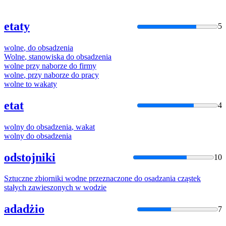
etaty
5
wolne
,
do
obsadzenia
Wolne
, stanowiska
do
obsadzenia
wolne
przy naborze
do
firmy
wolne
, przy naborze
do
pracy
wolne
to wakaty
etat
4
wolny
do
obsadzenia
, wakat
wolny
do
obsadzenia
odstojniki
10
Sztuczne zbiorniki
wodne
przeznaczone
do
osadzania
cząstek
stałych zawieszonych w wodzie
adadżio
7