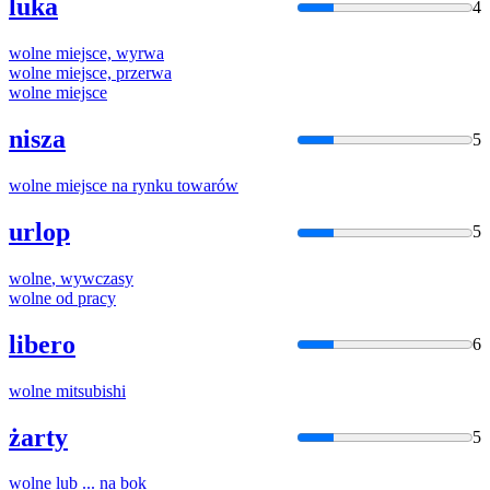
luka
4
wolne
miejsce, wyrwa
wolne
miejsce, przerwa
wolne
miejsce
nisza
5
wolne
miejsce na rynku towarów
urlop
5
wolne
, wywczasy
wolne
od pracy
libero
6
wolne
mitsubishi
żarty
5
wolne
lub ... na bok