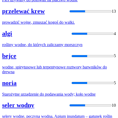
przelewać krew
13
prowadzić
wojnę
, zmuszać kogoś
do
walki.
algi
4
rośliny
wodne
,
do
których zaliczamy morszczyn
bejce
5
wodne
, spirytusowe lub terpentynowe roztwory barwników
do
drewna
noria
5
Starożytne urządzenie
do
podawania wody; koło
wodne
seler wodny
10
selery
wodne
, pęczyna wodna, Apium inundatum – gatunek roślin