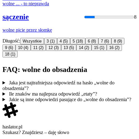
wolne
... - to nieprawda
sączenie
8
wolne
picie przez słomkę
Długość:
Wszystkie
3
(1)
4
(5)
5
(18)
6
(8)
7
(6)
8
(9)
9
(6)
10
(4)
11
(2)
12
(3)
13
(5)
14
(2)
15
(1)
16
(2)
18
(1)
FAQ: wolne do obsadzenia
Jaka jest najtrafniejsza odpowiedź na hasło „wolne do
obsadzenia”?
Ile znaków ma najlepsza odpowiedź „etaty”?
Jakie są inne odpowiedzi pasujące do „wolne do obsadzenia”?
haslator.pl
Szukasz? Znajdziesz – daję słowo