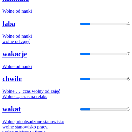
Wolne
od nauki
laba
4
Wolne
od nauki
wolne
od zajęć
wakacje
7
Wolne
od nauki
chwile
6
Wolne
…, czas
wolny
od zajęć
Wolne
..., czas na relaks
wakat
5
Wolne
, nieobsadzone stanowisko
wolne
stanowisko pracy.