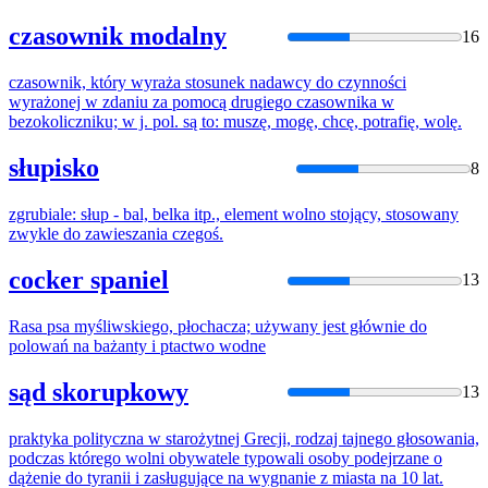
czasownik modalny
16
czasownik, który wyraża stosunek nadawcy
do
czynności
wyrażonej w zdaniu za pomocą drugiego czasownika w
bezokoliczniku; w j. pol. są to: muszę, mogę, chcę, potrafię,
wolę
.
słupisko
8
zgrubiale: słup - bal, belka itp., element
wolno
stojący, stosowany
zwykle
do
zawieszania czegoś.
cocker spaniel
13
Rasa psa myśliwskiego, płochacza; używany jest głównie
do
polowań na bażanty i ptactwo
wodne
sąd skorupkowy
13
praktyka polityczna w starożytnej Grecji, rodzaj tajnego głosowania,
podczas którego
wolni
obywatele typowali osoby podejrzane o
dążenie
do
tyranii i zasługujące na wygnanie z miasta na 10 lat.