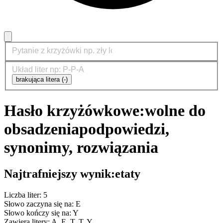
brakująca litera (-)
Hasło krzyżówkowe:
wolne do
obsadzenia
podpowiedzi,
synonimy, rozwiązania
Najtrafniejszy wynik:
etaty
Liczba liter: 5
Słowo zaczyna się na: E
Słowo kończy się na: Y
Zawiera litery: A, E, T, T, Y