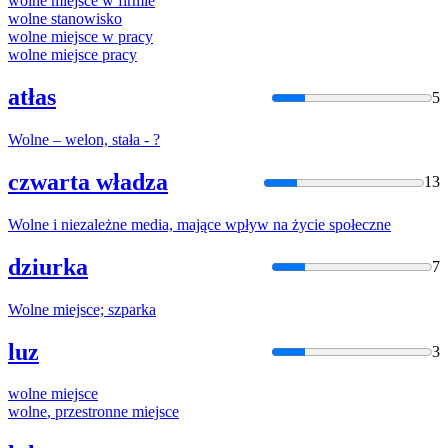
wolne
miejsce w firmie
wolne
stanowisko
wolne
miejsce w pracy
wolne
miejsce pracy
atłas
5
Wolne
– welon, stała - ?
czwarta władza
13
Wolne
i niezależne media, mające wpływ na życie społeczne
dziurka
7
Wolne
miejsce; szparka
luz
3
wolne
miejsce
wolne
, przestronne miejsce