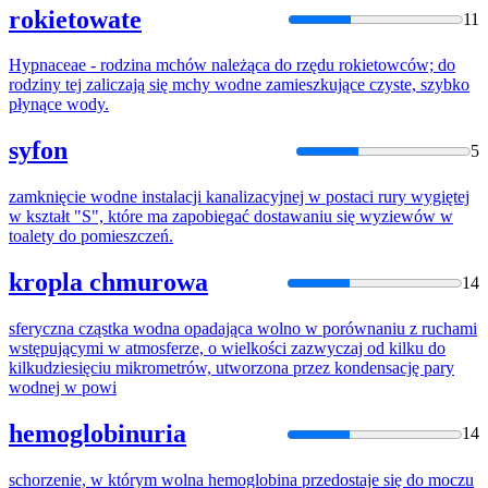
rokietowate
11
Hypnaceae - rodzina mchów należąca
do
rzędu rokietowców;
do
rodziny tej zaliczają się mchy
wodne
zamieszkujące czyste, szybko
płynące wody.
syfon
5
zamknięcie
wodne
instalacji kanalizacyjnej w postaci rury wygiętej
w kształt "S", które ma zapobiegać dostawaniu się wyziewów w
toalety
do
pomieszczeń.
kropla chmurowa
14
sferyczna cząstka wodna opadająca
wolno
w porównaniu z ruchami
wstępującymi w atmosferze, o wielkości zazwyczaj od kilku
do
kilkudziesięciu mikrometrów, utworzona przez kondensację pary
wodnej w powi
hemoglobinuria
14
schorzenie, w którym
wolna
hemoglobina przedostaje się
do
moczu