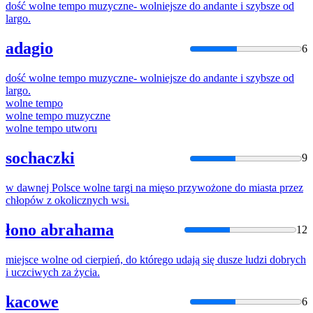
dość
wolne
tempo muzyczne- wolniejsze
do
andante i szybsze od
largo.
adagio
6
dość
wolne
tempo muzyczne- wolniejsze
do
andante i szybsze od
largo.
wolne
tempo
wolne
tempo muzyczne
wolne
tempo utworu
sochaczki
9
w dawnej Polsce
wolne
targi na mięso przywożone
do
miasta przez
chłopów z okolicznych wsi.
łono abrahama
12
miejsce
wolne
od cierpień,
do
którego udają się dusze ludzi dobrych
i uczciwych za życia.
kacowe
6