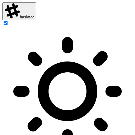
haslator