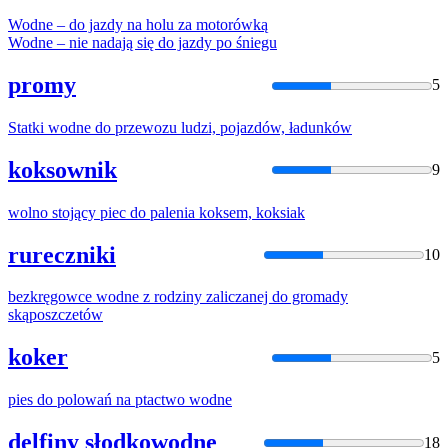
Wodne
–
do
jazdy na holu za motorówką
Wodne
– nie nadają się
do
jazdy po śniegu
promy
5
Statki
wodne
do
przewozu ludzi, pojazdów, ładunków
koksownik
9
wolno
stojący piec
do
palenia koksem, koksiak
rureczniki
10
bezkręgowce
wodne
z rodziny zaliczanej
do
gromady
skąposzczetów
koker
5
pies
do
polowań na ptactwo
wodne
delfiny słodkowodne
18