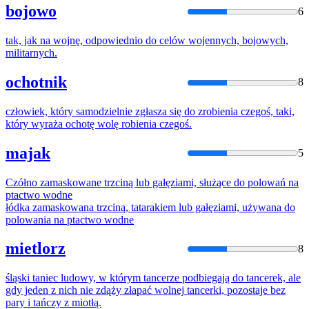
bojowo
6
tak, jak na
wojnę
, odpowiednio
do
celów wojennych, bojowych,
militarnych.
ochotnik
8
człowiek, który samodzielnie zgłasza się
do
zrobienia czegoś, taki,
który wyraża ochotę
wolę
robienia czegoś.
majak
5
Czółno zamaskowane trzciną lub gałęziami, służące
do
polowań na
ptactwo
wodne
łódka zamaskowana trzciną, tatarakiem lub gałęziami, używana
do
polowania na ptactwo
wodne
mietlorz
8
śląski taniec ludowy, w którym tancerze podbiegają
do
tancerek, ale
gdy jeden z nich nie zdąży złapać
wolnej
tancerki, pozostaje bez
pary i tańczy z miotłą.