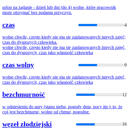
urlop na żądanie - dzień lub dni (
do
4)
wolne
, które pracownik
może otrzymać bez podania przyczyn.
czas
4
wolne
chwile, często kiedy nie ma się zaplanowanych innych zajęć;
czas
do
dyspozycji człowieka.
wolne
chwile, często kiedy nie ma się zaplanowanych innych zajęć,
czas
do
dyspozycji, czas jako własność człowieka
czas wolny
9
wolne
chwile, często kiedy nie ma się zaplanowanych innych zajęć,
czas
do
dyspozycji, czas jako własność człowieka
bezchmurność
12
w odniesieniu
do
aury (stanu nieba, pogody dnia, nocy itp.): to, że
coś jest bezchmurne,
wolne
od chmur, pogodne.
węzeł złodziejski
16