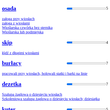
osada
5
załoga przy
wiosła
ch
załoga z
wiosła
mi
Wiośla
rska czwórka bez sternika
Wiośla
rska lub podmiejska
skip
4
łódź z długimi
wiosła
mi
burłacy
7
pracowali przy
wiosła
ch, holowali statki i barki na linie
dezetka
7
Szalupa żaglowa o dziesięciu
wiosła
ch
Szkoleniowa szalupa żaglowa o dziesięciu
wiosła
ch; dziesiątka
kuter
5