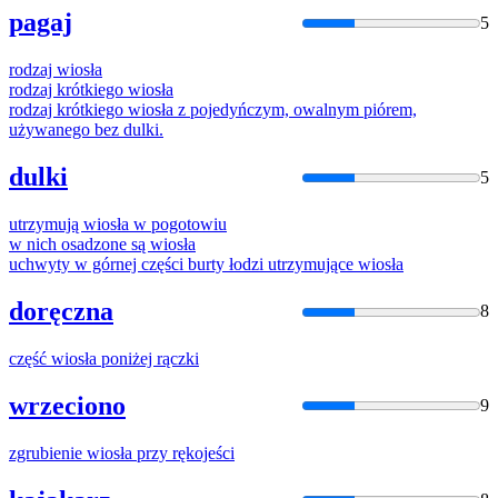
pagaj
5
rodzaj
wiosła
rodzaj krótkiego
wiosła
rodzaj krótkiego
wiosła
z pojedyńczym, owalnym piórem,
używanego bez dulki.
dulki
5
utrzymują
wiosła
w pogotowiu
w nich osadzone są
wiosła
uchwyty w górnej części burty łodzi utrzymujące
wiosła
doręczna
8
część
wiosła
poniżej rączki
wrzeciono
9
zgrubienie
wiosła
przy rękojeści