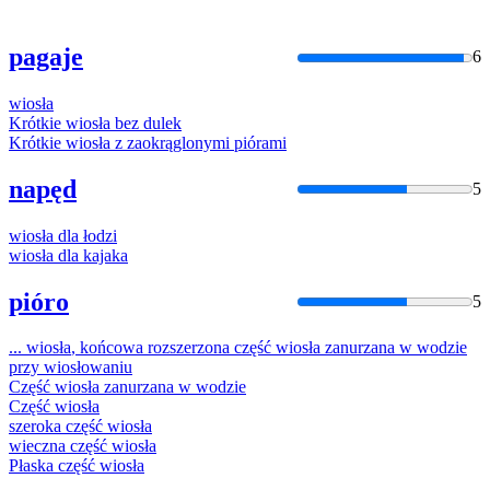
pagaje
6
wiosła
Krótkie
wiosła
bez dulek
Krótkie
wiosła
z zaokrąglonymi piórami
napęd
5
wiosła
dla łodzi
wiosła
dla kajaka
pióro
5
...
wiosła
, końcowa rozszerzona część
wiosła
zanurzana w wodzie
przy
wiosło
waniu
Część
wiosła
zanurzana w wodzie
Część
wiosła
szeroka część
wiosła
wieczna część
wiosła
Płaska część
wiosła