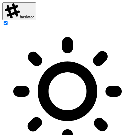
haslator