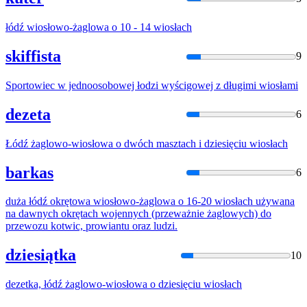
łódź
wiosło
wo-żaglowa o 10 - 14
wiosła
ch
skiffista
9
Sportowiec w jednoosobowej łodzi wyścigowej z długimi
wiosła
mi
dezeta
6
Łódź żaglowo-
wiosło
wa o dwóch masztach i dziesięciu
wiosła
ch
barkas
6
duża łódź okrętowa
wiosło
wo-żaglowa o 16-20
wiosła
ch używana
na dawnych okrętach wojennych (przeważnie żaglowych) do
przewozu kotwic, prowiantu oraz ludzi.
dziesiątka
10
dezetka, łódź żaglowo-
wiosło
wa o dziesięciu
wiosła
ch