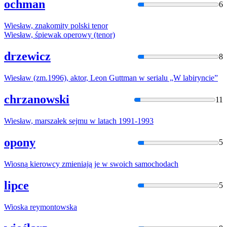
ochman
6
Wiesła
w, znakomity polski tenor
Wiesła
w, śpiewak operowy (tenor)
drzewicz
8
Wiesła
w (zm.1996), aktor, Leon Guttman w serialu „W labiryncie”
chrzanowski
11
Wiesła
w, marszałek sejmu w latach 1991-1993
opony
5
Wiosną
kierowcy zmieniają je w swoich samochodach
lipce
5
Wioska
reymontowska