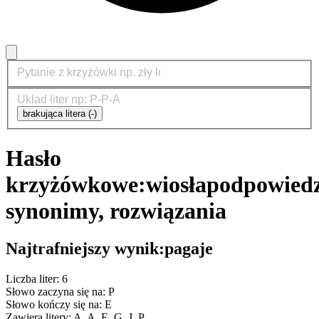
brakująca litera (-)
Hasło
krzyżówkowe:
wiosła
podpowiedz
synonimy, rozwiązania
Najtrafniejszy wynik:
pagaje
Liczba liter: 6
Słowo zaczyna się na: P
Słowo kończy się na: E
Zawiera litery: A, A, E, G, J, P