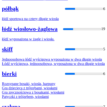
półbąk
6
łódź sportowa na cztery długie
wiosła
łódź wiosłowo-żaglowa
19
łódź wyposażona w żagle i
wiosła
.
skiff
5
Jednoosobowa łódź wyścigowa wyposażona w dwa długie
wiosła
Łódź wyścigowa, jednoosobowa, wyposażona w dwa długie
wiosła
bierki
6
Rozsypane bosaki,
wiosła
, harpuny
Gra dziecięca z trójzębami,
wiosła
mi
Gra zręcznościowa z bosakami,
wiosła
mi
Patyczki z trójzębem,
wiosła
mi
szalupa
7