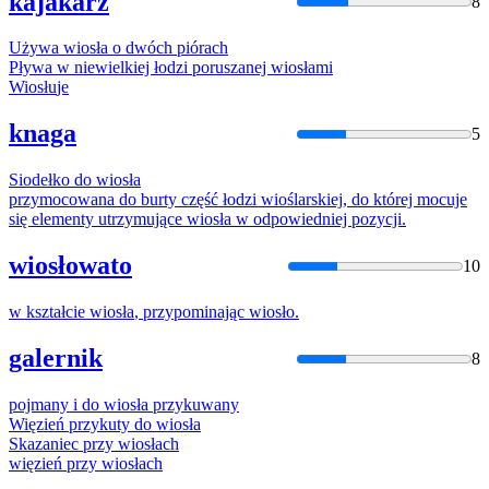
kajakarz
8
Używa
wiosła
o dwóch piórach
Pływa w niewielkiej łodzi poruszanej
wiosła
mi
Wiosłu
je
knaga
5
Siodełko do
wiosła
przymocowana do burty część łodzi
wiośla
rskiej, do której mocuje
się elementy utrzymujące
wiosła
w odpowiedniej pozycji.
wiosłowato
10
w kształcie
wiosła
, przypominając
wiosło
.
galernik
8
pojmany i do
wiosła
przykuwany
Więzień przykuty do
wiosła
Skazaniec przy
wiosła
ch
więzień przy
wiosła
ch