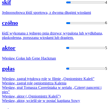
skif
4
Jednoosobowa łódź sportowa, z dwoma długimi
wiosła
mi
czółno
6
łódź wykonana z jednego pnia drzewa; wypalona lub wydłubana,
płaskodenna, poruszana
wiosła
mi lub drągiem.
aktor
5
Wiesła
w Gołas lub Gene Hackman
gołas
5
Wiesła
w, zagrał tytułową rolę w filmie „Ogniomistrz Kaleń”
Wiesła
w, zagrał rolę ogniomistrza Kalenia
Wiesła
w, grał Tomasza Czereśniaka w serialu „Czterej pancerni i
pies”
Wiesła
w, aktor („Ogniomistrz Kaleń”)
Wiesła
w, aktor, wcielił się w postać kapitana Sowy