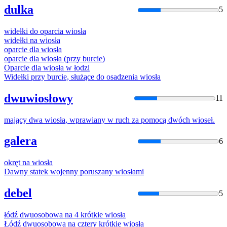
dulka
5
widełki do oparcia
wiosła
widełki na
wiosła
oparcie dla
wiosła
oparcie dla
wiosła
(przy burcie)
Oparcie dla
wiosła
w łodzi
Widełki przy burcie, służące do osadzenia
wiosła
dwuwiosłowy
11
mający dwa
wiosła
, wprawiany w ruch za pomocą dwóch wioseł.
galera
6
okręt na
wiosła
Dawny statek wojenny poruszany
wiosła
mi
debel
5
łódź dwuosobowa na 4 krótkie
wiosła
Łódź dwuosobowa na cztery krótkie
wiosła