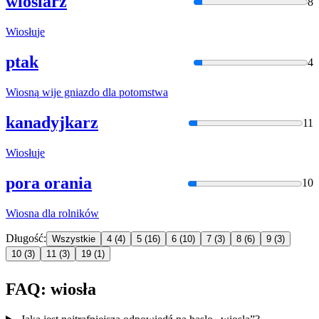
wioślarz
8
Wiosłu
je
ptak
4
Wiosną
wije gniazdo dla potomstwa
kanadyjkarz
11
Wiosłu
je
pora orania
10
Wiosna
dla rolników
Długość:
Wszystkie
4
(4)
5
(16)
6
(10)
7
(3)
8
(6)
9
(3)
10
(3)
11
(3)
19
(1)
FAQ: wiosła