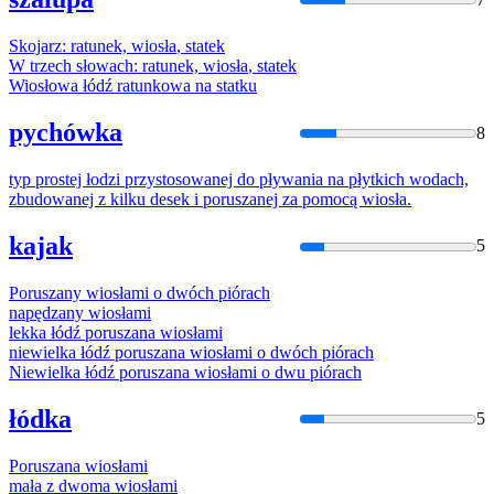
Skojarz: ratunek,
wiosła
, statek
W trzech słowach: ratunek,
wiosła
, statek
Wiosło
wa łódź ratunkowa na statku
pychówka
8
typ prostej łodzi przystosowanej do pływania na płytkich wodach,
zbudowanej z kilku desek i poruszanej za pomocą
wiosła
.
kajak
5
Poruszany
wiosła
mi o dwóch piórach
napędzany
wiosła
mi
lekka łódź poruszana
wiosła
mi
niewielka łódź poruszana
wiosła
mi o dwóch piórach
Niewielka łódź poruszana
wiosła
mi o dwu piórach
łódka
5
Poruszana
wiosła
mi
mała z dwoma
wiosła
mi