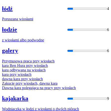
łódź
4
Poruszana
wiosła
mi
łodzie
6
z
wiosła
mi albo podwodne
galery
6
Przymusowa praca przy
wiosła
ch
kara Ben Hura przy
wiosła
ch
kara odbywana na
wiosła
ch
kara przy
wiosła
ch
dawna kara przy
wiosła
ch
Zakucie przy
wiosła
ch, dawna kara
Dawna kara polegająca na pracy przy
wiosła
ch
kajakarka
9
Wodniaczka w łodzi z
wiosła
mi o dwóch piórach