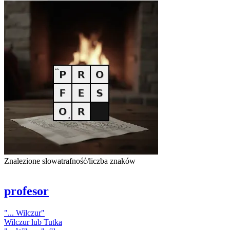
Znalezione słowa
trafność/liczba znaków
profesor
"...
Wilczur
"
Wilczur
lub Tutka