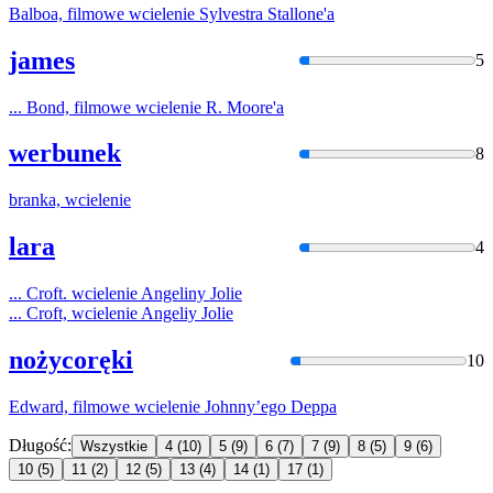
Balboa, filmowe
wcielenie
Sylvestra Stallone'a
james
5
... Bond, filmowe
wcielenie
R. Moore'a
werbunek
8
branka,
wcielenie
lara
4
... Croft.
wcielenie
Angeliny Jolie
... Croft,
wcielenie
Angeliy Jolie
nożycoręki
10
Edward, filmowe
wcielenie
Johnny’ego Deppa
Długość:
Wszystkie
4
(10)
5
(9)
6
(7)
7
(9)
8
(5)
9
(6)
10
(5)
11
(2)
12
(5)
13
(4)
14
(1)
17
(1)