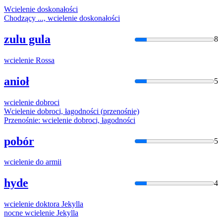
Wcielenie
doskonałości
Chodzący ...,
wcielenie
doskonałości
zulu gula
8
wcielenie
Rossa
anioł
5
wcielenie
dobroci
Wcielenie
dobroci, łagodności (przenośnie)
Przenośnie:
wcielenie
dobroci, łagodności
pobór
5
wcielenie
do armii
hyde
4
wcielenie
doktora Jekylla
nocne
wcielenie
Jekylla