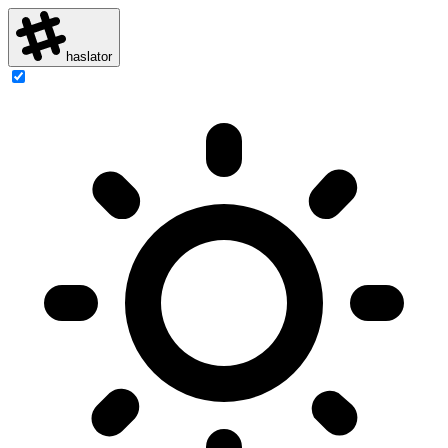
haslator