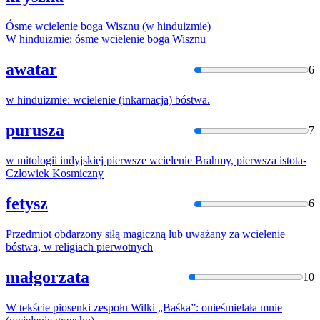
Ósme
wcielenie
boga Wisznu (w hinduizmie)
W hinduizmie: ósme
wcielenie
boga Wisznu
awatar
6
w hinduizmie:
wcielenie
(inkarnacja) bóstwa.
purusza
7
w mitologii indyjskiej pierwsze
wcielenie
Brahmy, pierwsza istota-
Człowiek Kosmiczny
fetysz
6
Przedmiot obdarzony siłą magiczną lub uważany za
wcielenie
bóstwa, w religiach pierwotnych
małgorzata
10
W tekście piosenki zespołu Wilki „Baśka”: onieśmielała mnie