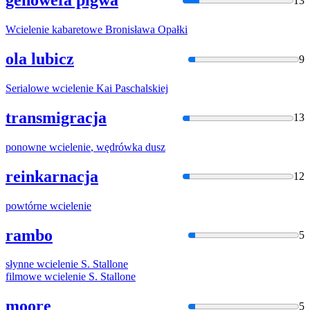
genowefa pigwa
13
Wcielenie
kabaretowe Bronisława Opałki
ola lubicz
9
Serialowe
wcielenie
Kai Paschalskiej
transmigracja
13
ponowne
wcielenie
, wędrówka dusz
reinkarnacja
12
powtórne
wcielenie
rambo
5
słynne
wcielenie
S. Stallone
filmowe
wcielenie
S. Stallone
moore
5