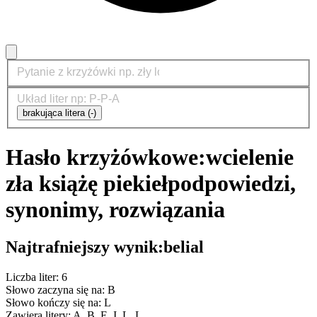
brakująca litera (-)
Hasło krzyżówkowe:
wcielenie
zła książę piekieł
podpowiedzi,
synonimy, rozwiązania
Najtrafniejszy wynik:
belial
Liczba liter: 6
Słowo zaczyna się na: B
Słowo kończy się na: L
Zawiera litery: A, B, E, I, L, L