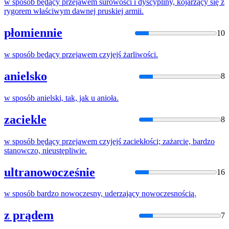
w
sposób
będący przejawem surowości i dyscypliny, kojarzący się z
rygorem właściwym dawnej pruskiej armii.
płomiennie
10
w
sposób
będący przejawem czyjejś żarliwości.
anielsko
8
w
sposób
anielski, tak, jak u anioła.
zaciekle
8
w
sposób
będący przejawem czyjejś zaciekłości; zażarcie, bardzo
stanowczo, nieustępliwie.
ultranowocześnie
16
w
sposób
bardzo nowoczesny, uderzający nowoczesnością.
z prądem
7