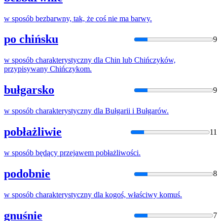
w
sposób
bezbarwny, tak, że coś nie ma barwy.
po chińsku
9
w
sposób
charakterystyczny dla Chin lub Chińczyków,
przypisywany Chińczykom.
bułgarsko
9
w
sposób
charakterystyczny dla Bułgarii i Bułgarów.
pobłażliwie
11
w
sposób
będący przejawem pobłażliwości.
podobnie
8
w
sposób
charakterystyczny dla kogoś, właściwy komuś.
gnuśnie
7