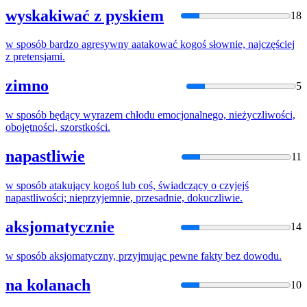
wyskakiwać z pyskiem
18
w
sposób
bardzo agresywny aatakować kogoś słownie, najczęściej
z pretensjami.
zimno
5
w
sposób
będący wyrazem chłodu emocjonalnego, nieżyczliwości,
obojętności, szorstkości.
napastliwie
11
w
sposób
atakujący kogoś lub coś, świadczący
o
czyjejś
napastliwości; nieprzyjemnie, przesadnie, dokuczliwie.
aksjomatycznie
14
w
sposób
aksjomatyczny, przyjmując pewne fakty bez dowodu.
na kolanach
10