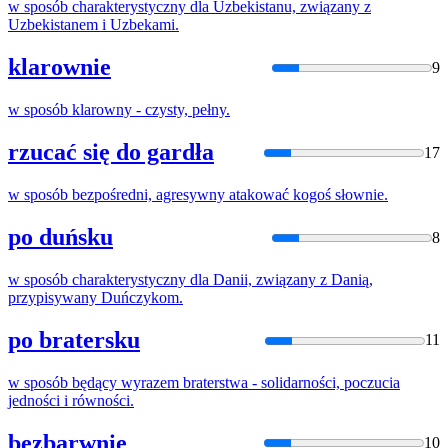
w
sposób
charakterystyczny dla Uzbekistanu, związany z
Uzbekistanem i Uzbekami.
klarownie
9
w
sposób
klarowny - czysty, pełny.
rzucać się do gardła
17
w
sposób
bezpośredni, agresywny atakować kogoś słownie.
po duńsku
8
w
sposób
charakterystyczny dla Danii, związany z Danią,
przypisywany Duńczykom.
po bratersku
11
w
sposób
będący wyrazem braterstwa - solidarności, poczucia
jedności i równości.
bezbarwnie
10