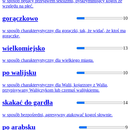
w
sposób
będący przejawem seksizmu, dyskryminujący kogoś ze
względu na płeć.
gorączkowo
10
w
sposób
charakterystyczny dla gorączki, tak, że widać, że ktoś ma
gorączkę.
wielkomiejsko
13
w
sposób
charakterystyczny dla wielkiego miasta.
po walijsku
10
w
sposób
charakterystyczny dla Walii, kojarzony z Walią,
przypisywany Walijczykom lub czemuś walijskiemu.
skakać do gardła
14
w
sposób
bezpośredni, agresywny atakować kogoś słownie.
po arabsku
9