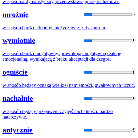
w
sposób
antyrealistyczny, przeciwstawiając się realizmowi.
mroźnie
7
w
sposób
bardzo chłodny, nieżyczliwie, z dystansem.
wymiotnie
9
w
sposób
bardzo negatywny, prowokując negatywną reakcję
emocjonalną, wynikającą z braku akceptacji dla czegoś.
ogniście
8
w
sposób
będący oznaką wielkiej namiętności, gwałtownych uczuć.
nachalnie
9
w
sposób
będący przejawem czyjejś nachalności; bardzo
natarczywie.
antycznie
9