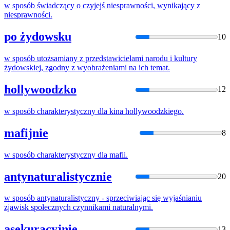
w
sposób
świadczący
o
czyjejś niesprawności, wynikający z
niesprawności.
po żydowsku
10
w
sposób
utożsamiany z przedstawicielami narodu i kultury
żydowskiej, zgodny z wyobrażeniami na ich temat.
hollywoodzko
12
w
sposób
charakterystyczny dla kina hollywoodzkiego.
mafijnie
8
w
sposób
charakterystyczny dla mafii.
antynaturalistycznie
20
w
sposób
antynaturalistyczny - sprzeciwiając się wyjaśnianiu
zjawisk społecznych czynnikami naturalnymi.
asekuracyjnie
13