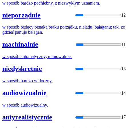
w
sposób
bardzo pochlebny, z niezwykłym uznaniem.
nieporządnie
12
w
sposób
będący oznaką braku porządku, nieładu, bałaganu; tak, że
gdzieś panuje bałagan.
machinalnie
11
w
sposób
automatyczny; mimowolnie.
niedyskretnie
13
w
sposób
bardzo widoczny.
audiowizualnie
14
w
sposób
audiowizualny.
antyrealistycznie
17