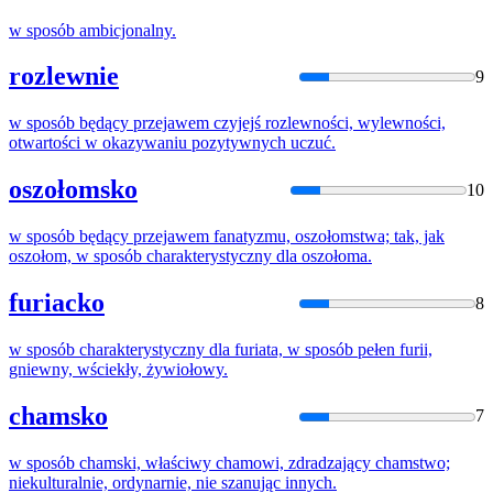
w
sposób
ambicjonalny.
rozlewnie
9
w
sposób
będący przejawem czyjejś rozlewności, wylewności,
otwartości
w
okazywaniu pozytywnych uczuć.
oszołomsko
10
w
sposób
będący przejawem fanatyzmu, oszołomstwa; tak, jak
oszołom,
w
sposób
charakterystyczny dla oszołoma.
furiacko
8
w
sposób
charakterystyczny dla furiata,
w
sposób
pełen furii,
gniewny, wściekły, żywiołowy.
chamsko
7
w
sposób
chamski, właściwy chamowi, zdradzający chamstwo;
niekulturalnie, ordynarnie, nie szanując innych.