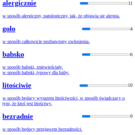
alergicznie
11
w
sposób
alergiczny, patologiczny, tak, że objawia się alergia.
goło
4
w
sposób
całkowicie pozbawiony owłosienia.
babsko
6
w
sposób
babski, zniewieściały.
w
sposób
babski, typowy dla baby.
litościwie
10
w
sposób
będący wyrazem litościwości,
w
sposób
świadczący
o
tym, że ktoś jest litościwy.
bezradnie
9
w
sposób
będący przejawem bezradności.