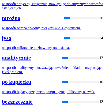
w
sposób
antyczny, klasycznie, nawiązując do antycznych wzorców
estetycznych.
mroźno
6
w
sposób
bardzo chłodny, nieżyczliwie, z dystansem.
łyso
4
w
sposób
całkowicie pozbawiony owłosienia.
analitycznie
12
w
sposób
analityczny - rozważając, uważnie, dokładnie rozpatrując
jakiś problem.
po kupiecku
10
w
sposób
będący przejawem pragmatyzmu, obliczony na zysk.
bezgrzesznie
12