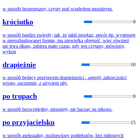
w
sposób
bezgrzeszny, czysty pod względem moralnym.
króciutko
9
w
sposób
bardzo zwięzły; tak, że jakiś przekaz, utwór itp. występuje
w
nierozbudowanej formie, ma niewielką objętość, więc również
nie trwa długo, zabiera mało czasu, gdy jest czytany, mówiony,
wykon
drapieżnie
10
w
sposób
będący przejawem drapieżności - agresji, zaborczości;
wrogo, zaczepnie, z użyciem siły.
po trupach
9
w
sposób
bezwzględny, nieugięty, nie bacząc na nikogo.
po przyjacielsku
15
w
sposób
aseksualny, pozbawiony podtekstów, bez miłosnych