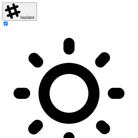
haslator