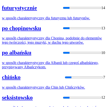
futurystycznie
14
w
sposób
charakterystyczny dla futuryzmu lub futurystów.
po chopinowsku
13
w
sposób
charakterystyczny dla Chopina, podobnie do elementów
jego twórczości, jego muzyki,
w
duchu jego utworów.
po albańsku
10
w
sposób
charakterystyczny dla Albanii lub czegoś albańskiego,
przypisywany Albańczykom.
chińsko
7
w
sposób
charakterystyczny dla Chin lub Chińczyków.
seksistowsko
12