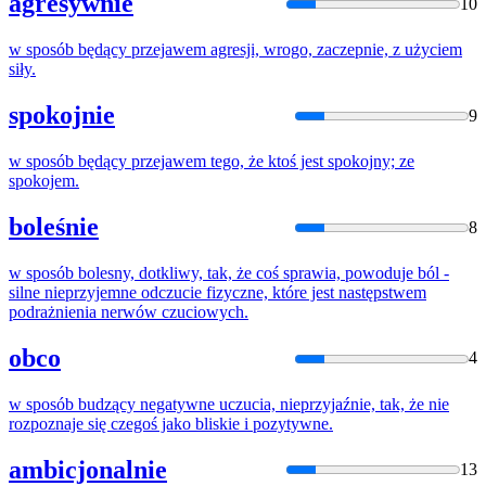
agresywnie
10
w
sposób
będący przejawem agresji, wrogo, zaczepnie, z użyciem
siły.
spokojnie
9
w
sposób
będący przejawem tego, że ktoś jest spokojny; ze
spokojem.
boleśnie
8
w
sposób
bolesny, dotkliwy, tak, że coś sprawia, powoduje ból -
silne nieprzyjemne odczucie fizyczne, które jest następstwem
podrażnienia nerwów czuciowych.
obco
4
w
sposób
budzący negatywne uczucia, nieprzyjaźnie, tak, że nie
rozpoznaje się czegoś jako bliskie i pozytywne.
ambicjonalnie
13