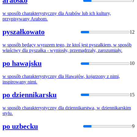
arabsko
7
w
sposób
charakterystyczny dla Arabów lub ich kultury,
przypisywany Arabom.
pyszałkowato
12
w
sposób
będący wyrazem tego, że ktoś jest pyszałkiem,
w
sposób
właściwy dla pyszałka - wyniosły, przemądrzały, zarozumiały.
po hawajsku
10
w
sposób
charakterystyczny dla Hawajów, kojarzony z nimi,
inspirowany nimi.
po dziennikarsku
15
w
sposób
charakterystyczny dla dziennikarstwa,
w
dziennikarskim
stylu.
po uzbecku
9