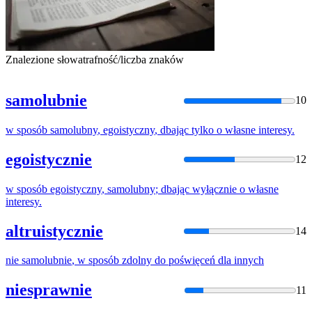
Znalezione słowa
trafność/liczba znaków
samolubnie
10
w
sposób
samolubny
,
egoistyczny
,
dbając
tylko
o
własne
interesy
.
egoistycznie
12
w
sposób
egoistyczny
,
samolubny
;
dbając
wyłącznie
o
własne
interesy
.
altruistycznie
14
nie
samolubnie
,
w
sposób
zdolny do poświęceń dla innych
niesprawnie
11