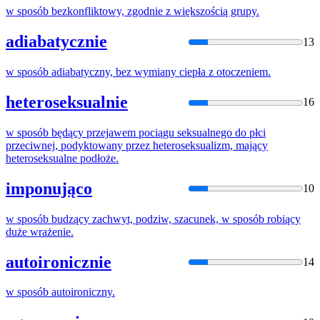
w
sposób
bezkonfliktowy, zgodnie z większością grupy.
adiabatycznie
13
w
sposób
adiabatyczny, bez wymiany ciepła z otoczeniem.
heteroseksualnie
16
w
sposób
będący przejawem pociągu seksualnego do płci
przeciwnej, podyktowany przez heteroseksualizm, mający
heteroseksualne podłoże.
imponująco
10
w
sposób
budzący zachwyt, podziw, szacunek,
w
sposób
robiący
duże wrażenie.
autoironicznie
14
w
sposób
autoironiczny.