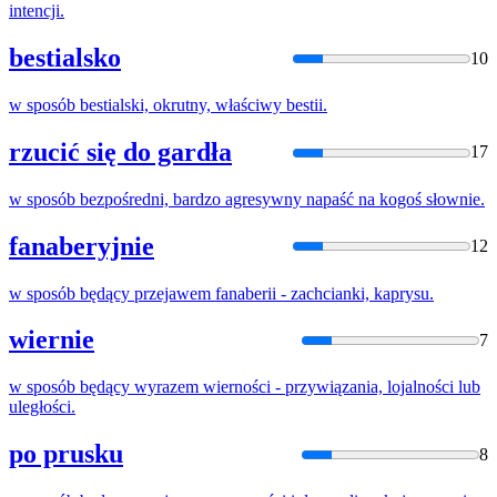
intencji.
bestialsko
10
w
sposób
bestialski, okrutny, właściwy bestii.
rzucić się do gardła
17
w
sposób
bezpośredni, bardzo agresywny napaść na kogoś słownie.
fanaberyjnie
12
w
sposób
będący przejawem fanaberii - zachcianki, kaprysu.
wiernie
7
w
sposób
będący wyrazem wierności - przywiązania, lojalności lub
uległości.
po prusku
8