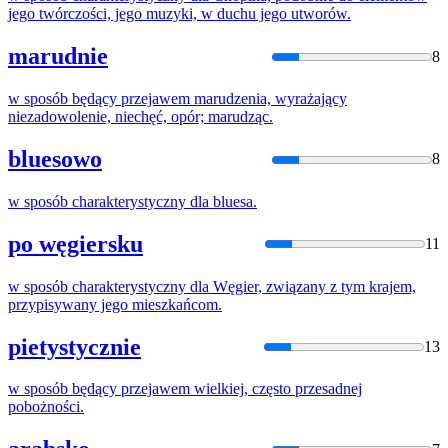
jego twórczości, jego muzyki,
w
duchu jego utworów.
marudnie
8
w
sposób
będący przejawem marudzenia, wyrażający
niezadowolenie, niechęć, opór; marudząc.
bluesowo
8
w
sposób
charakterystyczny dla bluesa.
po węgiersku
11
w
sposób
charakterystyczny dla Węgier, związany z tym krajem,
przypisywany jego mieszkańcom.
pietystycznie
13
w
sposób
będący przejawem wielkiej, często przesadnej
pobożności.