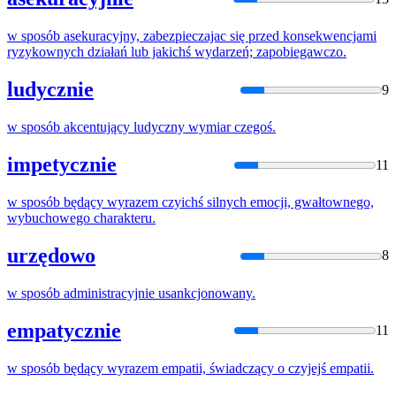
w
sposób
asekuracyjny, zabezpieczajac się przed konsekwencjami
ryzykownych działań lub jakichś wydarzeń; zapobiegawczo.
ludycznie
9
w
sposób
akcentujący ludyczny wymiar czegoś.
impetycznie
11
w
sposób
będący wyrazem czyichś silnych emocji, gwałtownego,
wybuchowego charakteru.
urzędowo
8
w
sposób
administracyjnie usankcjonowany.
empatycznie
11
w
sposób
będący wyrazem empatii, świadczący
o
czyjejś empatii.