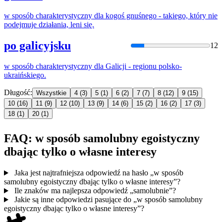
w
sposób
charakterystyczny dla kogoś gnuśnego - takiego, który nie
podejmuje działania, leni się.
po galicyjsku
12
w
sposób
charakterystyczny dla Galicji - regionu polsko-
ukraińskiego.
Długość:
Wszystkie
4
(3)
5
(1)
6
(2)
7
(7)
8
(12)
9
(15)
10
(16)
11
(9)
12
(10)
13
(9)
14
(6)
15
(2)
16
(2)
17
(3)
18
(1)
20
(1)
FAQ: w sposób samolubny egoistyczny
dbając tylko o własne interesy
Jaka jest najtrafniejsza odpowiedź na hasło „w sposób
samolubny egoistyczny dbając tylko o własne interesy”?
Ile znaków ma najlepsza odpowiedź „samolubnie”?
Jakie są inne odpowiedzi pasujące do „w sposób samolubny
egoistyczny dbając tylko o własne interesy”?