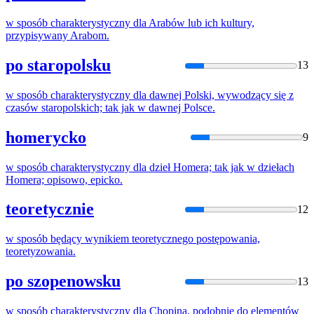
w
sposób
charakterystyczny dla Arabów lub ich kultury,
przypisywany Arabom.
po staropolsku
13
w
sposób
charakterystyczny dla dawnej Polski, wywodzący się z
czasów staropolskich; tak jak
w
dawnej Polsce.
homerycko
9
w
sposób
charakterystyczny dla dzieł Homera; tak jak
w
dziełach
Homera; opisowo, epicko.
teoretycznie
12
w
sposób
będący wynikiem teoretycznego postępowania,
teoretyzowania.
po szopenowsku
13
w
sposób
charakterystyczny dla Chopina, podobnie do elementów