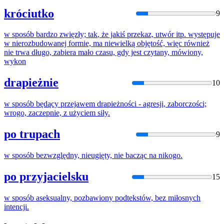
króciutko
9
w
sposób
bardzo zwięzły;
tak
,
że
jakiś przekaz, utwór itp. występuje
w
nierozbudowanej formie, ma niewielką objętość, więc również
nie trwa długo, zabiera mało czasu, gdy jest czytany, mówiony,
wykon
drapieżnie
10
w
sposób
będący przejawem drapieżności - agresji, zaborczości;
wrogo, zaczepnie, z użyciem siły.
po trupach
9
w
sposób
bezwzględny, nieugięty, nie bacząc
na
nikogo.
po przyjacielsku
15
w
sposób
aseksualny, pozbawiony podtekstów, bez miłosnych
intencji.