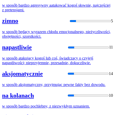
w
sposób
bardzo agresywny aatakować kogoś słownie, najczęściej
z pretensjami.
zimno
5
w
sposób
będący wyrazem chłodu emocjonalnego, nieżyczliwości,
obojętności, szorstkości.
napastliwie
11
w
sposób
atakujący kogoś lub coś, świadczący o czyjejś
napastliwości; nieprzyjemnie, przesadnie, dokuczliwie.
aksjomatycznie
14
w
sposób
aksjomatyczny, przyjmując pewne fakty bez dowodu.
na kolanach
10
w
sposób
bardzo pochlebny, z niezwykłym uznaniem.