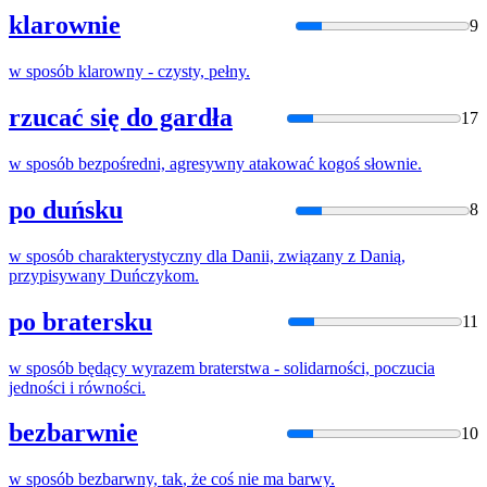
klarownie
9
w
sposób
klarowny - czysty, pełny.
rzucać się do gardła
17
w
sposób
bezpośredni, agresywny atakować kogoś słownie.
po duńsku
8
w
sposób
charakterystyczny dla Danii, związany z Danią,
przypisywany Duńczykom.
po bratersku
11
w
sposób
będący wyrazem braterstwa - solidarności, poczucia
jedności i równości.
bezbarwnie
10
w
sposób
bezbarwny,
tak
,
że
coś nie ma barwy.