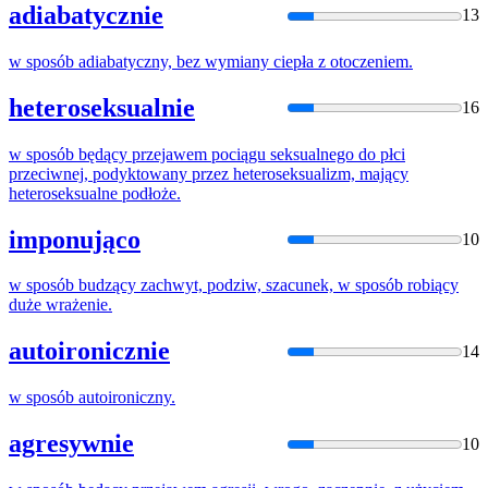
adiabatycznie
13
w
sposób
adiabatyczny, bez wymiany ciepła z otoczeniem.
heteroseksualnie
16
w
sposób
będący przejawem pociągu seksualnego do płci
przeciwnej, podyktowany przez heteroseksualizm, mający
heteroseksualne podłoże.
imponująco
10
w
sposób
budzący zachwyt, podziw, szacunek,
w
sposób
robiący
duże wrażenie.
autoironicznie
14
w
sposób
autoironiczny.
agresywnie
10