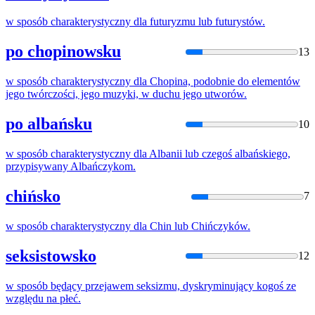
w
sposób
charakterystyczny dla futuryzmu lub futurystów.
po chopinowsku
13
w
sposób
charakterystyczny dla Chopina, podobnie do elementów
jego twórczości, jego muzyki,
w
duchu jego utworów.
po albańsku
10
w
sposób
charakterystyczny dla Albanii lub czegoś albańskiego,
przypisywany Albańczykom.
chińsko
7
w
sposób
charakterystyczny dla Chin lub Chińczyków.
seksistowsko
12
w
sposób
będący przejawem seksizmu, dyskryminujący kogoś
ze
względu
na
płeć.