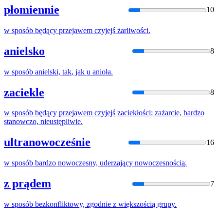
płomiennie
10
w
sposób
będący przejawem czyjejś żarliwości.
anielsko
8
w
sposób
anielski,
tak
, jak u anioła.
zaciekle
8
w
sposób
będący przejawem czyjejś zaciekłości; zażarcie, bardzo
stanowczo, nieustępliwie.
ultranowocześnie
16
w
sposób
bardzo nowoczesny, uderzający nowoczesnością.
z prądem
7
w
sposób
bezkonfliktowy, zgodnie z większością grupy.