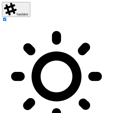
haslator