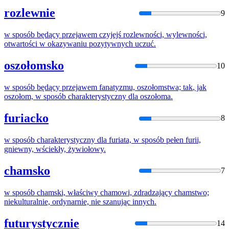
rozlewnie
9
w
sposób
będący przejawem czyjejś rozlewności, wylewności,
otwartości
w
okazywaniu pozytywnych uczuć.
oszołomsko
10
w
sposób
będący przejawem fanatyzmu, oszołomstwa;
tak
, jak
oszołom,
w
sposób
charakterystyczny dla oszołoma.
furiacko
8
w
sposób
charakterystyczny dla furiata,
w
sposób
pełen furii,
gniewny, wściekły, żywiołowy.
chamsko
7
w
sposób
chamski, właściwy chamowi, zdradzający chamstwo;
niekulturalnie, ordynarnie, nie szanując innych.
futurystycznie
14