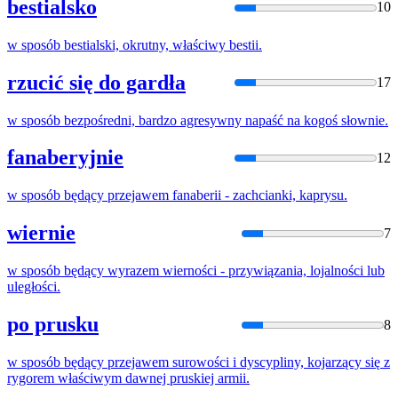
bestialsko
10
w
sposób
bestialski, okrutny, właściwy bestii.
rzucić się do gardła
17
w
sposób
bezpośredni, bardzo agresywny napaść
na
kogoś słownie.
fanaberyjnie
12
w
sposób
będący przejawem fanaberii - zachcianki, kaprysu.
wiernie
7
w
sposób
będący wyrazem wierności - przywiązania, lojalności lub
uległości.
po prusku
8
w
sposób
będący przejawem surowości i dyscypliny, kojarzący
się
z
rygorem właściwym dawnej pruskiej armii.