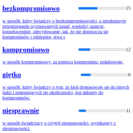
bezkompromisowo
15
w
sposób
, który świadczy o bezkompromisowości, o niezłomnym
przestrzeganiu wyznawanych zasad, wartości; uparcie,
konsekwentnie, zdecydowanie,
tak
,
że
nie dopuszcza
się
kompromisów
i odstępstw, trwa s
kompromisowo
12
w
sposób
kompromisowy
, za pomocą kompromisu; polubownie.
giętko
6
w
sposób
, który świadczy o tym,
że
ktoś dostosowuje
się
do innych
ludzi i zmieniających
się
okoliczności, jest skłonny do
kompromisów
.
niesprawnie
11
w
sposób
świadczący o czyjejś niesprawności, wynikający z
niesprawności.