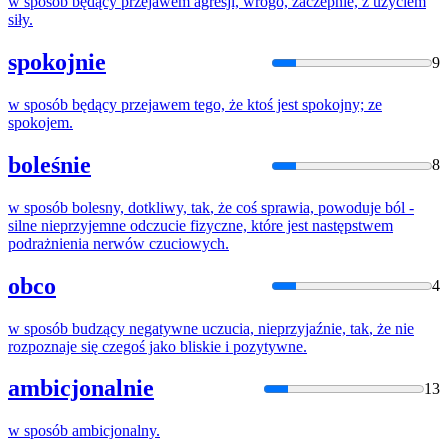
w
sposób
będący przejawem agresji, wrogo, zaczepnie, z użyciem
siły.
spokojnie
9
w
sposób
będący przejawem tego,
że
ktoś jest spokojny;
ze
spokojem.
boleśnie
8
w
sposób
bolesny, dotkliwy,
tak
,
że
coś sprawia, powoduje ból -
silne nieprzyjemne odczucie fizyczne, które jest następstwem
podrażnienia nerwów czuciowych.
obco
4
w
sposób
budzący negatywne uczucia, nieprzyjaźnie,
tak
,
że
nie
rozpoznaje
się
czegoś jako bliskie i pozytywne.
ambicjonalnie
13
w
sposób
ambicjonalny.