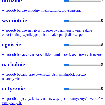
mroźnie
7
w
sposób
bardzo chłodny, nieżyczliwie, z dystansem.
wymiotnie
9
w
sposób
bardzo negatywny, prowokując negatywną reakcję
emocjonalną, wynikającą z braku akceptacji dla czegoś.
ogniście
8
w
sposób
będący oznaką wielkiej namiętności, gwałtownych uczuć.
nachalnie
9
w
sposób
będący przejawem czyjejś nachalności; bardzo
natarczywie.
antycznie
9
w
sposób
antyczny, klasycznie, nawiązując do antycznych wzorców
estetycznych.