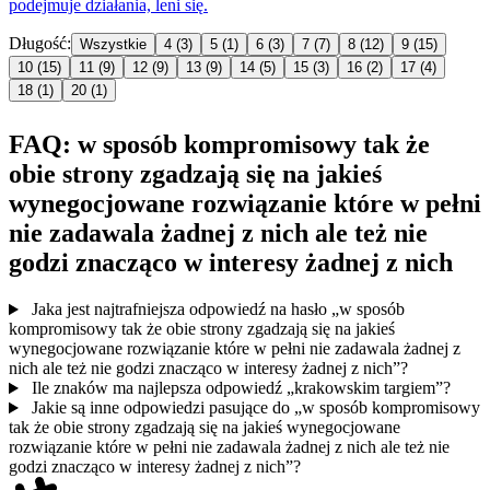
podejmuje działania, leni
się
.
Długość:
Wszystkie
4
(3)
5
(1)
6
(3)
7
(7)
8
(12)
9
(15)
10
(15)
11
(9)
12
(9)
13
(9)
14
(5)
15
(3)
16
(2)
17
(4)
18
(1)
20
(1)
FAQ: w sposób kompromisowy tak że
obie strony zgadzają się na jakieś
wynegocjowane rozwiązanie które w pełni
nie zadawala żadnej z nich ale też nie
godzi znacząco w interesy żadnej z nich
Jaka jest najtrafniejsza odpowiedź na hasło „w sposób
kompromisowy tak że obie strony zgadzają się na jakieś
wynegocjowane rozwiązanie które w pełni nie zadawala żadnej z
nich ale też nie godzi znacząco w interesy żadnej z nich”?
Ile znaków ma najlepsza odpowiedź „krakowskim targiem”?
Jakie są inne odpowiedzi pasujące do „w sposób kompromisowy
tak że obie strony zgadzają się na jakieś wynegocjowane
rozwiązanie które w pełni nie zadawala żadnej z nich ale też nie
godzi znacząco w interesy żadnej z nich”?