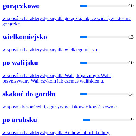
gorączkowo
10
w
sposób
charakterystyczny dla gorączki,
tak
,
że
widać,
że
ktoś ma
gorączkę.
wielkomiejsko
13
w
sposób
charakterystyczny dla wielkiego miasta.
po walijsku
10
w
sposób
charakterystyczny dla Walii, kojarzony z Walią,
przypisywany Walijczykom lub czemuś walijskiemu.
skakać do gardła
14
w
sposób
bezpośredni, agresywny atakować kogoś słownie.
po arabsku
9
w
sposób
charakterystyczny dla Arabów lub ich kultury,