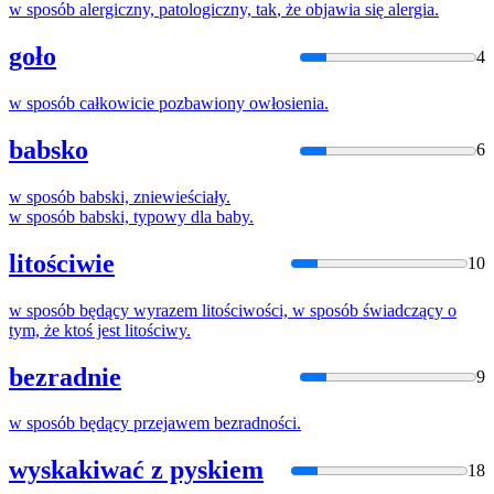
w
sposób
alergiczny, patologiczny,
tak
,
że
objawia
się
alergia.
goło
4
w
sposób
całkowicie pozbawiony owłosienia.
babsko
6
w
sposób
babski, zniewieściały.
w
sposób
babski, typowy dla baby.
litościwie
10
w
sposób
będący wyrazem litościwości,
w
sposób
świadczący o
tym,
że
ktoś jest litościwy.
bezradnie
9
w
sposób
będący przejawem bezradności.
wyskakiwać z pyskiem
18