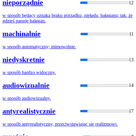
nieporządnie
12
w
sposób
będący oznaką braku porządku, nieładu, bałaganu;
tak
,
że
gdzieś panuje bałagan.
machinalnie
11
w
sposób
automatyczny; mimowolnie.
niedyskretnie
13
w
sposób
bardzo widoczny.
audiowizualnie
14
w
sposób
audiowizualny.
antyrealistycznie
17
w
sposób
antyrealistyczny, przeciwstawiając
się
realizmowi.