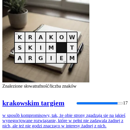
Znalezione słowa
trafność/liczba znaków
krakowskim targiem
17
w
sposób
kompromisowy
,
tak
,
że
obie
strony
zgadzają
się
na
jakieś
wynegocjowane rozwiązanie, które
w
pełni nie zadawala żadnej z
nich, ale też nie godzi znacząco
w
interesy żadnej z nich.