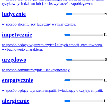
ryzykownych działań lub jakichś wydarzeń; zapobiegawczo.
ludycznie
9
w
sposób
akcentujący ludyczny wymiar czegoś.
impetycznie
11
w
sposób
będący wyrazem czyichś silnych emocji, gwałtownego,
wybuchowego charakteru.
urzędowo
8
w
sposób
administracyjnie usankcjonowany.
empatycznie
11
w
sposób
będący wyrazem empatii, świadczący o czyjejś empatii.
alergicznie
11