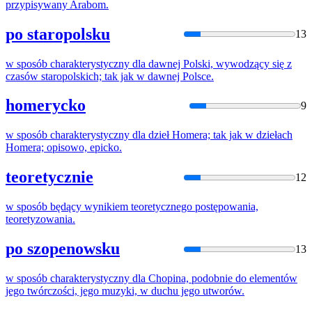
przypisywany Arabom.
po staropolsku
13
w
sposób
charakterystyczny dla dawnej Polski, wywodzący
się
z
czasów staropolskich;
tak
jak
w
dawnej Polsce.
homerycko
9
w
sposób
charakterystyczny dla dzieł Homera;
tak
jak
w
dziełach
Homera; opisowo, epicko.
teoretycznie
12
w
sposób
będący wynikiem teoretycznego postępowania,
teoretyzowania.
po szopenowsku
13
w
sposób
charakterystyczny dla Chopina, podobnie do elementów
jego twórczości, jego muzyki,
w
duchu jego utworów.