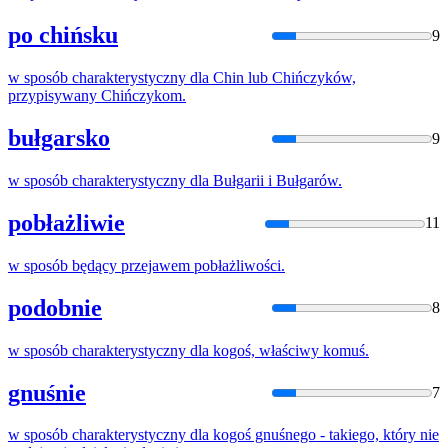
po chińsku
9
w
sposób
charakterystyczny dla Chin lub Chińczyków,
przypisywany Chińczykom.
bułgarsko
9
w
sposób
charakterystyczny dla Bułgarii i Bułgarów.
pobłażliwie
11
w
sposób
będący przejawem pobłażliwości.
podobnie
8
w
sposób
charakterystyczny dla kogoś, właściwy komuś.
gnuśnie
7
w
sposób
charakterystyczny dla kogoś gnuśnego - takiego, który nie