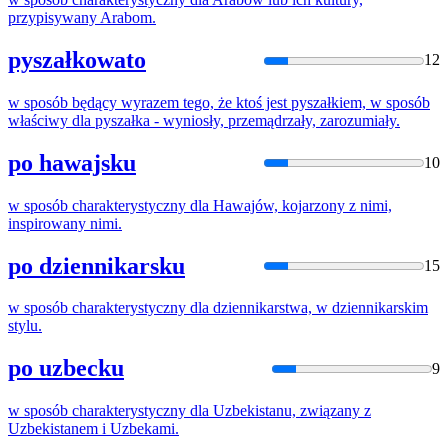
przypisywany Arabom.
pyszałkowato
12
w
sposób
będący wyrazem tego,
że
ktoś jest pyszałkiem,
w
sposób
właściwy dla pyszałka - wyniosły, przemądrzały, zarozumiały.
po hawajsku
10
w
sposób
charakterystyczny dla Hawajów, kojarzony z nimi,
inspirowany nimi.
po dziennikarsku
15
w
sposób
charakterystyczny dla dziennikarstwa,
w
dziennikarskim
stylu.
po uzbecku
9
w
sposób
charakterystyczny dla Uzbekistanu, związany z
Uzbekistanem i Uzbekami.