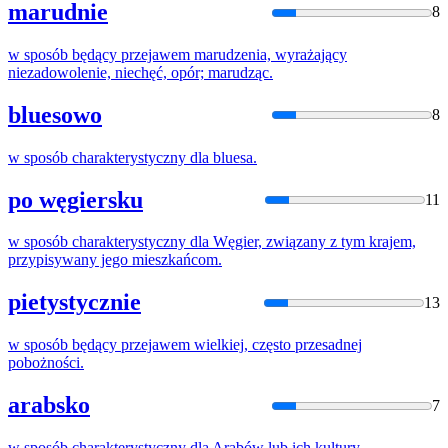
marudnie
8
w
sposób
będący przejawem marudzenia, wyrażający
niezadowolenie, niechęć, opór; marudząc.
bluesowo
8
w
sposób
charakterystyczny dla bluesa.
po węgiersku
11
w
sposób
charakterystyczny dla Węgier, związany z tym krajem,
przypisywany jego mieszkańcom.
pietystycznie
13
w
sposób
będący przejawem wielkiej, często przesadnej
pobożności.
arabsko
7
w
sposób
charakterystyczny dla Arabów lub ich kultury,