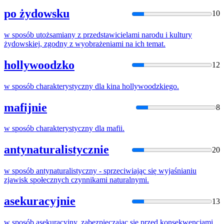
po żydowsku
10
w
sposób
utożsamiany z przedstawicielami narodu i kultury
żydowskiej, zgodny z wyobrażeniami
na
ich temat.
hollywoodzko
12
w
sposób
charakterystyczny dla kina hollywoodzkiego.
mafijnie
8
w
sposób
charakterystyczny dla mafii.
antynaturalistycznie
20
w
sposób
antynaturalistyczny - sprzeciwiając
się
wyjaśnianiu
zjawisk społecznych czynnikami naturalnymi.
asekuracyjnie
13
w
sposób
asekuracyjny, zabezpieczajac
się
przed konsekwencjami