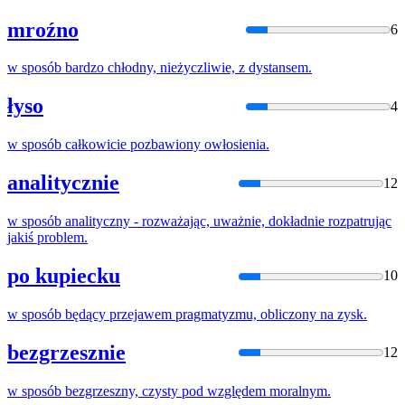
mroźno
6
w
sposób
bardzo chłodny, nieżyczliwie, z dystansem.
łyso
4
w
sposób
całkowicie pozbawiony owłosienia.
analitycznie
12
w
sposób
analityczny - rozważając, uważnie, dokładnie rozpatrując
jakiś problem.
po kupiecku
10
w
sposób
będący przejawem pragmatyzmu, obliczony
na
zysk.
bezgrzesznie
12
w
sposób
bezgrzeszny, czysty pod względem moralnym.