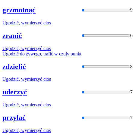
grzmotnąć
9
Ugodzić
, wymierzyć cios
zranić
6
Ugodzić
, wymierzyć cios
Ugodzić
do żywego, trafić w czuły punkt
zdzielić
8
Ugodzić
, wymierzyć cios
uderzyć
7
Ugodzić
, wymierzyć cios
przylać
7
Ugodzić
, wymierzyć cios