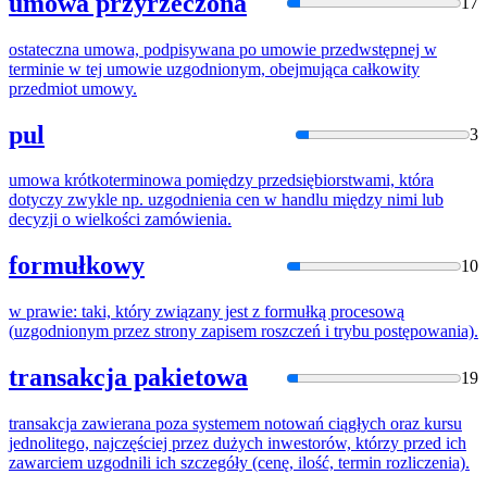
umowa przyrzeczona
17
ostateczna umowa, podpisywana po umowie przedwstępnej w
terminie w tej umowie
uzgodnio
nym, obejmująca całkowity
przedmiot umowy.
pul
3
umowa krótkoterminowa pomiędzy przedsiębiorstwami, która
dotyczy zwykle np.
uzgodnie
nia cen w handlu między nimi lub
decyzji o wielkości zamówienia.
formułkowy
10
w prawie: taki, który związany jest z formułką procesową
(
uzgodnio
nym przez strony zapisem roszczeń i trybu postępowania).
transakcja pakietowa
19
transakcja zawierana poza systemem notowań ciągłych oraz kursu
jednolitego, najczęściej przez dużych inwestorów, którzy przed ich
zawarciem
uzgodnil
i ich szczegóły (cenę, ilość, termin rozliczenia).