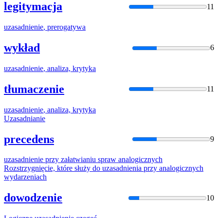
legitymacja
11
uzasadnienie
, prerogatywa
wykład
6
uzasadnienie
, analiza, krytyka
tłumaczenie
11
uzasadnienie
, analiza, krytyka
Uzasadnianie
precedens
9
uzasadnienie
przy załatwianiu spraw analogicznych
Rozstrzygnięcie, które służy do
uzasadnienia
przy analogicznych
wydarzeniach
dowodzenie
10