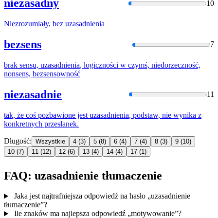
niezasadny
10
Niezrozumiały, bez
uzasadnienia
bezsens
7
brak sensu,
uzasadnienia
, logiczności w czymś, niedorzeczność,
nonsens, bezsensowność
niezasadnie
11
tak, że coś pozbawione jest
uzasadnienia
, podstaw, nie wynika z
konkretnych przesłanek.
Długość:
Wszystkie
4
(3)
5
(8)
6
(4)
7
(4)
8
(3)
9
(10)
10
(7)
11
(12)
12
(6)
13
(4)
14
(4)
17
(1)
FAQ: uzasadnienie tłumaczenie
Jaka jest najtrafniejsza odpowiedź na hasło „uzasadnienie
tłumaczenie”?
Ile znaków ma najlepsza odpowiedź „motywowanie”?