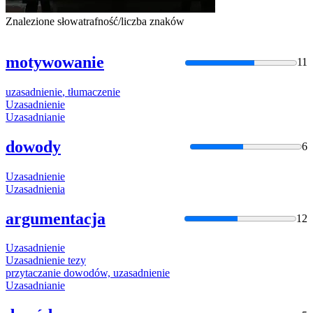
Znalezione słowa
trafność/liczba znaków
motywowanie
11
uzasadnienie
,
tłumaczenie
Uzasadnienie
Uzasadnianie
dowody
6
Uzasadnienie
Uzasadnienia
argumentacja
12
Uzasadnienie
Uzasadnienie
tezy
przytaczanie dowodów,
uzasadnienie
Uzasadnianie