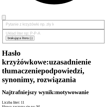
brakująca litera (-)
Hasło
krzyżówkowe:
uzasadnienie
tłumaczenie
podpowiedzi,
synonimy, rozwiązania
Najtrafniejszy wynik:
motywowanie
Liczba liter: 11
Słowo zaczyna się na: M