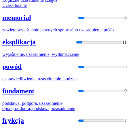
Logiczne
uzasadnienie
czegoś
Uzasadnianie
memoriał
8
zawiera wyjaśnienie pewnych spraw albo
uzasadnienie
próśb
eksplikacja
11
wyjaśnienie,
uzasadnienie
, wytłumaczenie
powód
5
usprawiedliwienie,
uzasadnienie
, bodziec
fundament
9
podstawa, podpora,
uzasadnienie
opora, podpora, podstawa,
uzasadnienie
frykcja
7