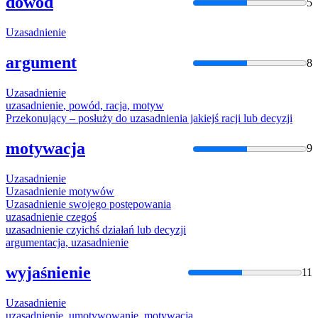
dowód
5
Uzasadnienie
argument
8
Uzasadnienie
uzasadnienie
, powód, racja, motyw
Przekonujący – posłuży do
uzasadnienia
jakiejś racji lub decyzji
motywacja
9
Uzasadnienie
Uzasadnienie
motywów
Uzasadnienie
swojego postępowania
uzasadnienie
czegoś
uzasadnienie
czyichś działań lub decyzji
argumentacja,
uzasadnienie
wyjaśnienie
11
Uzasadnienie
uzasadnienie
, umotywowanie, motywacja