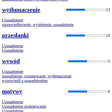
wytłumaczenie
13
Uzasadnienie
usprawiedliwienie, wyjaśnienie,
uzasadnienie
przesłanki
10
Uzasadnienie
Uzasadnienia
wywód
5
Uzasadnienie
uzasadnienie
, rozumowanie, wytłumaczenie
wypowiedź z
uzasadnieniem
motywy
6
Uzasadnienie
Uzasadnienie
postępowania
Uzasadnienia