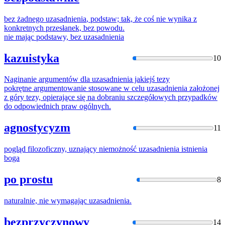
bez żadnego
uzasadnienia
, podstaw; tak, że coś nie wynika z
konkretnych przesłanek, bez powodu.
nie mając podstawy, bez
uzasadnienia
kazuistyka
10
Naginanie argumentów dla
uzasadnienia
jakiejś tezy
pokrętne argumentowanie stosowane w celu
uzasadnienia
założonej
z góry tezy, opierające się na dobraniu szczegółowych przypadków
do odpowiednich praw ogólnych.
agnostycyzm
11
pogląd filozoficzny, uznający niemożność
uzasadnienia
istnienia
boga
po prostu
8
naturalnie, nie wymagając
uzasadnienia
.
bezprzyczynowy
14