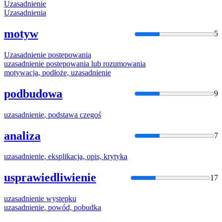
Uzasadnienie
Uzasadnienia
motyw
5
Uzasadnienie
postępowania
uzasadnienie
postępowania lub rozumowania
motywacja, podłoże,
uzasadnienie
podbudowa
9
uzasadnienie
, podstawa czegoś
analiza
7
uzasadnienie
, eksplikacja, opis, krytyka
usprawiedliwienie
17
uzasadnienie
występku
uzasadnienie
, powód, pobudka