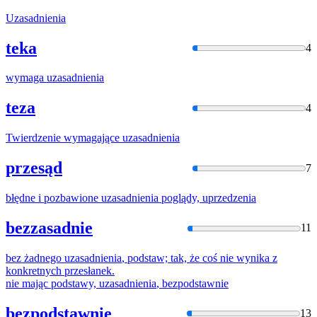
Uzasadnienia
teka
4
wymaga
uzasadnienia
teza
4
Twierdzenie wymagające
uzasadnienia
przesąd
7
błędne i pozbawione
uzasadnienia
poglądy, uprzedzenia
bezzasadnie
11
bez żadnego
uzasadnienia
, podstaw; tak, że coś nie wynika z
konkretnych przesłanek.
nie mając podstawy,
uzasadnienia
, bezpodstawnie
bezpodstawnie
13