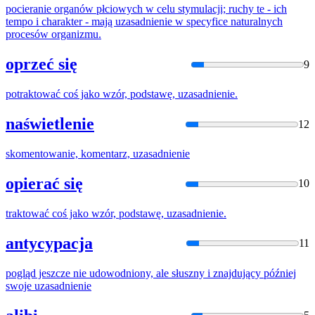
pocieranie organów płciowych w celu stymulacji; ruchy te - ich
tempo i charakter - mają
uzasadnienie
w specyfice naturalnych
procesów organizmu.
oprzeć się
9
potraktować coś jako wzór, podstawę,
uzasadnienie
.
naświetlenie
12
skomentowanie, komentarz,
uzasadnienie
opierać się
10
traktować coś jako wzór, podstawę,
uzasadnienie
.
antycypacja
11
pogląd jeszcze nie udowodniony, ale słuszny i znajdujący później
swoje
uzasadnienie