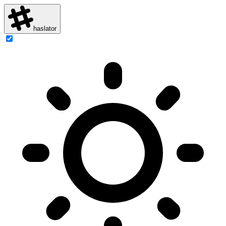
haslator