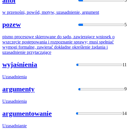
alibi
5
w przenośni, powód, motyw,
uzasadnienie
, argument
pozew
5
pismo procesowe skierowane do sądu, zawierające wniosek o
wszczęcie postępowania i rozpoznanie sprawy; musi spełniać
wymogi formalne, zawierać dokładne określenie żądania i
uzasadnienie
przytaczające
wyjaśnienia
11
Uzasadnienia
argumenty
9
Uzasadnienia
argumentowanie
14
Uzasadnianie