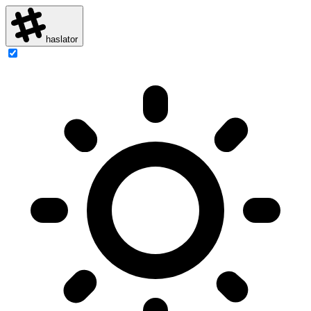
haslator