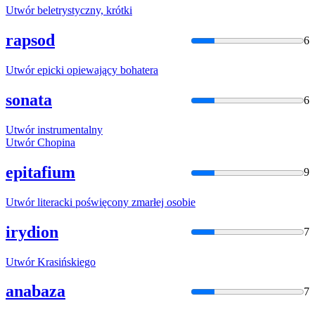
Utwór
beletrystyczny, krótki
rapsod
6
Utwór
epicki
opiewający bohatera
sonata
6
Utwór
instrumentalny
Utwór
Chopina
epitafium
9
Utwór
literacki poświęcony zmarłej osobie
irydion
7
Utwór
Krasińskiego
anabaza
7