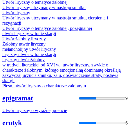
Utwór
liryczny
o tematyce żałobnej
Utwór
liryczny
utrzymany w nastroju smutku
Utwór
liryczny
Utwór
liryczny
utrzymany w nastroju smutku, cierpienia i
rezygnacji
Utwór
liryczny
o tematyce żałobnej, pożegnalnej
utwór
liryczny
w tonie skargi
Utwór
żałobny
liryczny
Żałobny
utwór
liryczny
melancholijny
utwór
liryczny
liryczny
utwór
w tonie skargi
liryczny
utwór
żałobny
w tradycji literackiej od XVI w.:
utwór
liryczny
, zwykle o
charakterze żałobnym, którego emocjonalną dominantę określają
zazwyczaj uczucia smutku, żalu, doświadczenie straty, postawa
skargi.
Pieśń,
utwór
liryczny
o charakterze żałobnym
epigramat
9
Utwór
liryczny
o wyraźnej puencie
erotyk
6