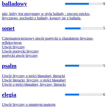
balladowy
9
taki, który jest utrzymany w stylu ballady -
utworu
epicko
-
lirycznego
, pochodzi z ballady, kojarzy się z balladą.
sonet
5
Czternastowierszowy
utwór
poetycki o charakterze
liryczno
-
refleksyjnym
Utwór
liryczny
Utwór
poetycki
liryczny
poetycki
utwór
liryczny
psalm
5
Utwór
liryczny
o treści błagalnej, literacki
Utwór
literacki,
liryczny
, o treści błagalnej
Utwór
o treści błagalnej,
liryczny
, literacki
elegia
6
Utwór
liryczny
o smutnym nastroju