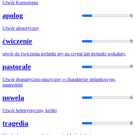
Utwór
Ksenofonta
apolog
6
Utwór
alegoryczny
ćwiczenie
9
utwór
do ćwiczenia techniki gry na czymś lub techniki wokalnej.
pastorale
9
Utwór
dramatyczno-muzyczny o charakterze sielankowym,
pasterskim
nowela
6
Utwór
beletrystyczny, krótki
tragedia
8