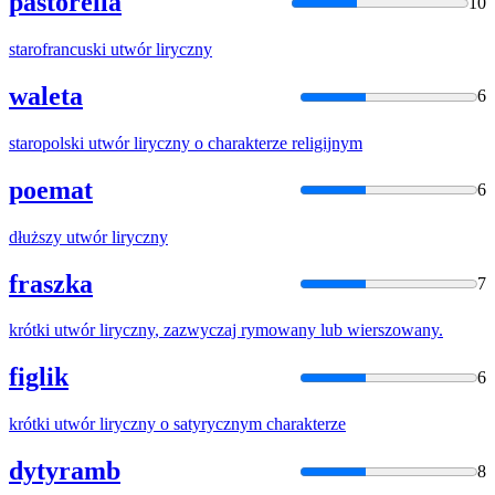
pastorella
10
starofrancuski
utwór
liryczny
waleta
6
staropolski
utwór
liryczny
o charakterze religijnym
poemat
6
dłuższy
utwór
liryczny
fraszka
7
krótki
utwór
liryczny
, zazwyczaj rymowany lub wierszowany.
figlik
6
krótki
utwór
liryczny
o satyrycznym charakterze
dytyramb
8