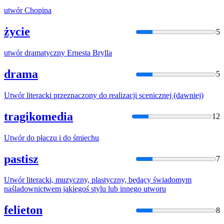
utwór
Chopina
życie
5
utwór
dramatyczny Ernesta Brylla
drama
5
Utwór
literacki przeznaczony do realizacji scenicznej (dawniej)
tragikomedia
12
Utwór
do płaczu i do śmiechu
pastisz
7
Utwór
literacki, muzyczny, plastyczny, będący świadomym
naśladownictwem jakiegoś stylu lub innego
utworu
felieton
8