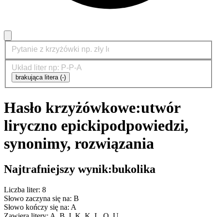
brakująca litera (-)
Hasło krzyżówkowe:
utwór
liryczno epicki
podpowiedzi,
synonimy, rozwiązania
Najtrafniejszy wynik:
bukolika
Liczba liter: 8
Słowo zaczyna się na: B
Słowo kończy się na: A
Zawiera litery: A, B, I, K, K, L, O, U