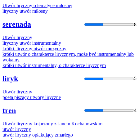
Utwór
liryczny
o tematyce miłosnej
liryczny
utwór
miłosny
serenada
8
Utwór
liryczny
liryczny
utwór
instrumentalny
krótki,
liryczny
utwór
muzyczny
krótki
utwór
o charakterze
lirycznym
, może być instrumentalny lub
wokalny.
krótki
utwór
instrumentalny, o charakterze
lirycznym
liryk
5
Utwór
liryczny
poeta piszący
utwory
liryczne
tren
4
Utwór
liryczny
kojarzony z Janem Kochanowskim
utwór
liryczny
utwór
liryczny
opłakujący zmarłego