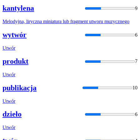
kantylena
9
Melodyjna,
liryczna
miniatura lub fragment
utworu
muzycznego
wytwór
6
Utwór
produkt
7
Utwór
publikacja
10
Utwór
dzieło
6
Utwór