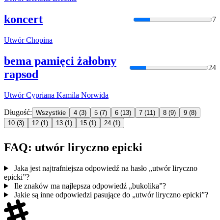
koncert
7
Utwór
Chopina
bema pamięci żałobny
24
rapsod
Utwór
Cypriana Kamila Norwida
Długość:
Wszystkie
4
(3)
5
(7)
6
(13)
7
(11)
8
(9)
9
(8)
10
(3)
12
(1)
13
(1)
15
(1)
24
(1)
FAQ: utwór liryczno epicki
Jaka jest najtrafniejsza odpowiedź na hasło „utwór liryczno
epicki”?
Ile znaków ma najlepsza odpowiedź „bukolika”?
Jakie są inne odpowiedzi pasujące do „utwór liryczno epicki”?