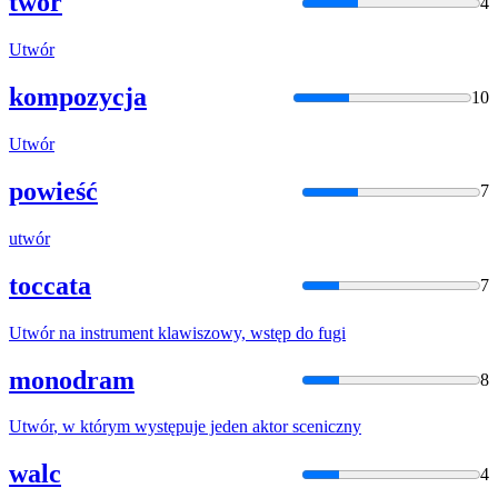
twór
4
Utwór
kompozycja
10
Utwór
powieść
7
utwór
toccata
7
Utwór
na instrument klawiszowy, wstęp do fugi
monodram
8
Utwór
, w którym występuje jeden aktor sceniczny
walc
4