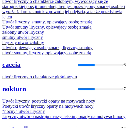
utwór
liryczny
o charakterze żałobnym, wywodzący się ze
starogreckiej poezji funeralnej; tren jest poświęcony zmarłej osobie i
wyraża żal oraz smutek z powodu jej odejścia, a także przedstawia
jej cn
Utwór
liryczny
, smutny, opiewający osobę zmarłą
Utwór
smutny
liryczny
, opiewający osobę zmarłą
żałobny
utwór
liryczny
smutny
utwór
liryczny
liryczny
utwór
żałobny
Utwór
opiewający osobę zmarłą,
liryczny
, smutny
utwór
smutny,
liryczny
, opiewający osobę zmarłą
caccia
6
utwór
liryczny
o charakterze pieśniowym
nokturn
7
Utwór
liryczny
, poetycki oparty na motywach nocy
Poetycki
utwór
liryczny
oparty na motywach nocy
"nocny"
utwór
liryczny
Liryczny
utwór
o nastroju marzycielskim, oparty na motywach nocy