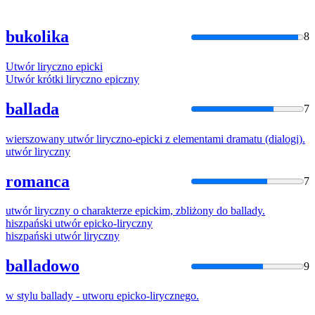
bukolika
8
Utwór
liryczno
epicki
Utwór
krótki
liryczno
epiczny
ballada
7
wierszowany
utwór
liryczno
-
epicki
z elementami dramatu (dialogi).
utwór
liryczny
romanca
7
utwór
liryczny
o charakterze
epicki
m, zbliżony do ballady.
hiszpański
utwór
epicko
-
liryczny
hiszpański
utwór
liryczny
balladowo
9
w stylu ballady -
utworu
epicko
-
lirycznego
.