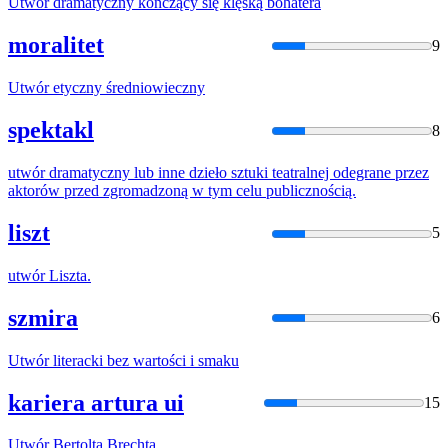
Utwór
dramatyczny kończący się klęską bohatera
moralitet
9
Utwór
etyczny średniowieczny
spektakl
8
utwór
dramatyczny lub inne dzieło sztuki teatralnej odegrane przez
aktorów przed zgromadzoną w tym celu publicznością.
liszt
5
utwór
Liszta.
szmira
6
Utwór
literacki bez wartości i smaku
kariera artura ui
15
Utwór
Bertolta Brechta