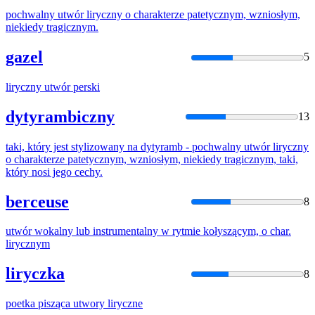
pochwalny
utwór
liryczny
o charakterze patetycznym, wzniosłym,
niekiedy tragicznym.
gazel
5
liryczny
utwór
perski
dytyrambiczny
13
taki, który jest stylizowany na dytyramb - pochwalny
utwór
liryczny
o charakterze patetycznym, wzniosłym, niekiedy tragicznym, taki,
który nosi jego cechy.
berceuse
8
utwór
wokalny lub instrumentalny w rytmie kołyszącym, o char.
lirycznym
liryczka
8
poetka pisząca
utwory
liryczne