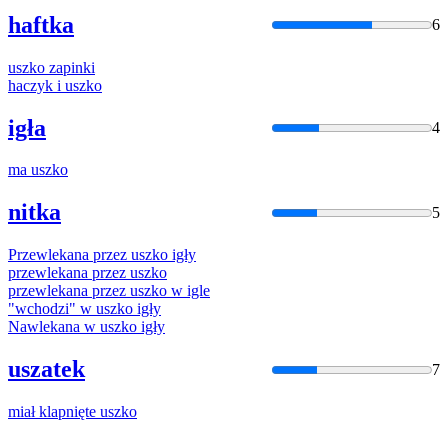
haftka
6
uszko
zapinki
haczyk i
uszko
igła
4
ma
uszko
nitka
5
Przewlekana przez
uszko
igły
przewlekana przez
uszko
przewlekana przez
uszko
w igle
"wchodzi" w
uszko
igły
Nawlekana w
uszko
igły
uszatek
7
miał klapnięte
uszko