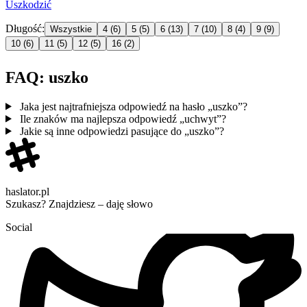
Uszko
dzić
Długość:
Wszystkie
4
(6)
5
(5)
6
(13)
7
(10)
8
(4)
9
(9)
10
(6)
11
(5)
12
(5)
16
(2)
FAQ: uszko
Jaka jest najtrafniejsza odpowiedź na hasło „uszko”?
Ile znaków ma najlepsza odpowiedź „uchwyt”?
Jakie są inne odpowiedzi pasujące do „uszko”?
haslator.pl
Szukasz? Znajdziesz – daję słowo
Social