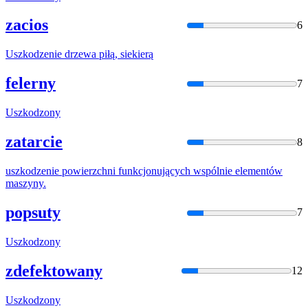
zacios
6
Uszko
dzenie drzewa piłą, siekierą
felerny
7
Uszko
dzony
zatarcie
8
uszko
dzenie powierzchni funkcjonujących wspólnie elementów
maszyny.
popsuty
7
Uszko
dzony
zdefektowany
12
Uszko
dzony