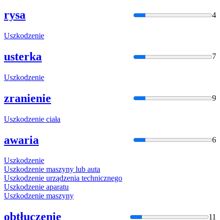
rysa
4
Uszko
dzenie
usterka
7
Uszko
dzenie
zranienie
9
Uszko
dzenie ciała
awaria
6
Uszko
dzenie
Uszko
dzenie maszyny lub auta
Uszko
dzenie urządzenia technicznego
Uszko
dzenie aparatu
Uszko
dzenie maszyny
obtłuczenie
11