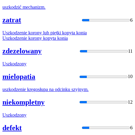
uszko
dzić mechanizm.
zatrat
6
Uszko
dzenie korony lub piętki kopyta konia
Uszko
dzenie korony kopyta konia
zdezelowany
11
Uszko
dzony
mielopatia
10
uszko
dzenie kręgosłupa na odcinku szyjnym.
niekompletny
12
Uszko
dzony
defekt
6