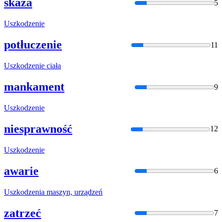
skaza
5
Uszko
dzenie
potłuczenie
11
Uszko
dzenie ciała
mankament
9
Uszko
dzenie
niesprawność
12
Uszko
dzenie
awarie
6
Uszko
dzenia maszyn, urządzeń
zatrzeć
7