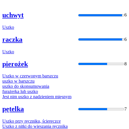
uchwyt
6
Uszko
raczka
6
Uszko
pierożek
8
Uszko
w czerwonym barszczu
uszko
w barszczu
uszko
do skonsumowania
furażerka lub
uszko
Jest nim
uszko
z nadzieniem mięsnym
pętelka
7
Uszko
przy ręczniku, ściereczce
Uszko
z nitki do wieszania ręcznika