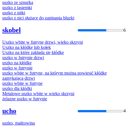
uszko
ze sznurka
uszko
z tasiemki
uszko
z nitki
uszko
z nici służące do zapinania bluzki
skobel
6
Uszko
wbite w futrynę drzwi, wieko skrzyni
Uszko
na kłódkę lub kołek
Uszko
na które zakłada się kłódkę
uszko
w futrynie drzwi
uszko
na kłódkę
uszko
w futrynie
uszko
wbite w futrynę, na którym można powiesić kłódkę
zamykającą drzwi
uszko
wbite w futrynę
uszko
dla kłódki
Metalowe
uszko
wbite w wieko skrzyni
żelazne
uszko
w futrynie
ucho
4
uszko
, małżowina