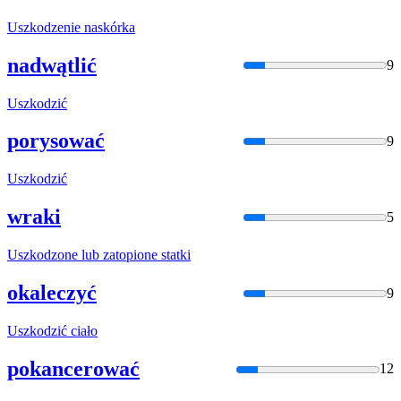
Uszko
dzenie naskórka
nadwątlić
9
Uszko
dzić
porysować
9
Uszko
dzić
wraki
5
Uszko
dzone lub zatopione statki
okaleczyć
9
Uszko
dzić ciało
pokancerować
12