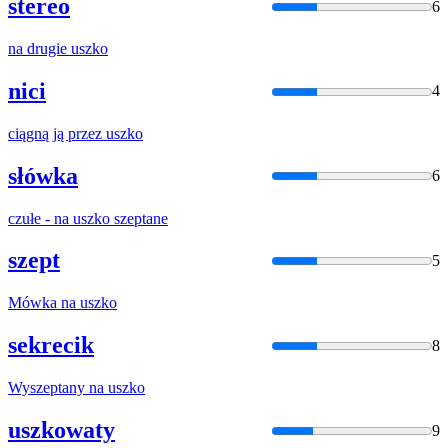
stereo
6
na drugie
uszko
nici
4
ciągną ją przez
uszko
słówka
6
czułe - na
uszko
szeptane
szept
5
Mówka na
uszko
sekrecik
8
Wyszeptany na
uszko
uszkowaty
9