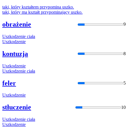
taki, który kształtem przypomina
uszko
.
taki, który ma kształt przypominający
uszko
.
obrażenie
9
Uszko
dzenie ciała
Uszko
dzenie
kontuzja
8
Uszko
dzenie
Uszko
dzenie ciała
feler
5
Uszko
dzenie
stłuczenie
10
Uszko
dzenie ciała
Uszko
dzenie