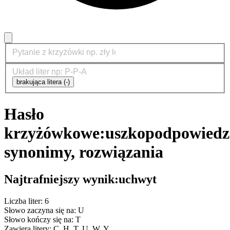
brakująca litera (-)
Hasło
krzyżówkowe:
uszko
podpowiedz
synonimy, rozwiązania
Najtrafniejszy wynik:
uchwyt
Liczba liter: 6
Słowo zaczyna się na: U
Słowo kończy się na: T
Zawiera litery: C, H, T, U, W, Y