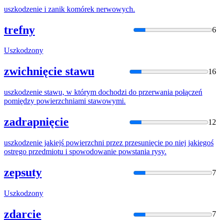
uszko
dzenie i zanik komórek nerwowych.
trefny
6
Uszko
dzony
zwichnięcie stawu
16
uszko
dzenie stawu, w którym dochodzi do przerwania połączeń
pomiędzy powierzchniami stawowymi.
zadrapnięcie
12
uszko
dzenie jakiejś powierzchni przez przesunięcie po niej jakiegoś
ostrego przedmiotu i spowodowanie powstania rysy.
zepsuty
7
Uszko
dzony
zdarcie
7