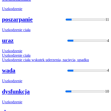
Uszko
dzenie
poszarpanie
11
Uszko
dzenie ciała
uraz
4
Uszko
dzenie
Uszko
dzenie ciała
Uszko
dzenie ciała wskutek uderzenia, nacięcia, upadku
wada
4
Uszko
dzenie
dysfunkcja
10
Uszko
dzenie