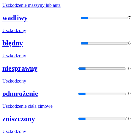
Uszko
dzenie maszyny lub auta
wadliwy
7
Uszko
dzony
błędny
6
Uszko
dzony
niesprawny
10
Uszko
dzony
odmrożenie
10
Uszko
dzenie ciała zimowe
zniszczony
10
Uszko
dzony