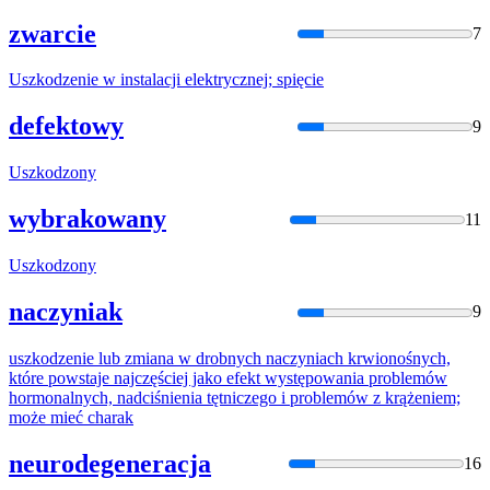
zwarcie
7
Uszko
dzenie w instalacji elektrycznej; spięcie
defektowy
9
Uszko
dzony
wybrakowany
11
Uszko
dzony
naczyniak
9
uszko
dzenie lub zmiana w drobnych naczyniach krwionośnych,
które powstaje najczęściej jako efekt występowania problemów
hormonalnych, nadciśnienia tętniczego i problemów z krążeniem;
może mieć charak
neurodegeneracja
16