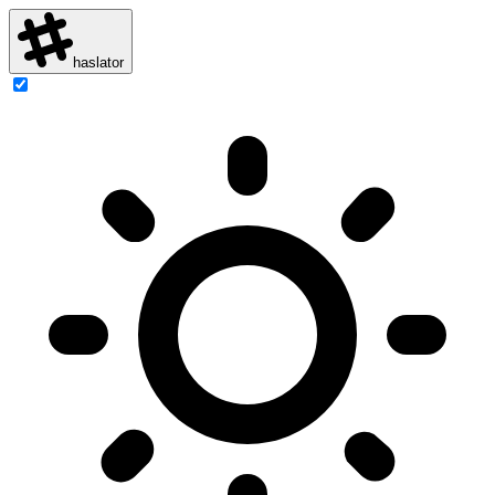
haslator