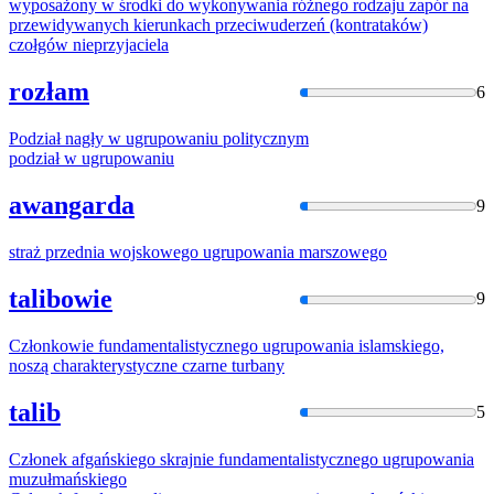
wyposażony w środki do wykonywania różnego rodzaju zapór na
przewidywanych kierunkach przeciwuderzeń (kontrataków)
czołgów nieprzyjaciela
rozłam
6
Podział nagły w
ugrupowaniu
politycznym
podział w
ugrupowaniu
awangarda
9
straż przednia wojskowego
ugrupowania
marszowego
talibowie
9
Członkowie fundamentalistycznego
ugrupowania
islamskiego,
noszą charakterystyczne czarne turbany
talib
5
Członek afgańskiego skrajnie fundamentalistycznego
ugrupowania
muzułmańskiego