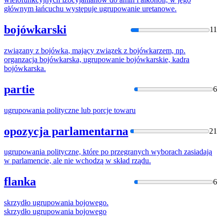
głównym łańcuchu występuje
ugrupowanie
uretanowe.
bojówkarski
11
związany z bojówką, mający związek z bojówkarzem, np.
organzacja bojówkarska,
ugrupowanie
bojówkarskie, kadra
bojówkarska.
partie
6
ugrupowania
polityczne lub porcje towaru
opozycja parlamentarna
21
ugrupowania
polityczne, które po przegranych wyborach zasiadają
w parlamencie, ale nie wchodzą w skład rządu.
flanka
6
skrzydło
ugrupowania
bojowego.
skrzydło
ugrupowania
bojowego