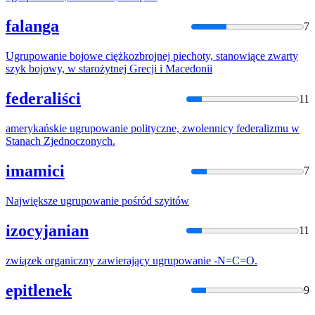
falanga
7
Ugrupowanie
bojowe ciężkozbrojnej piechoty, stanowiące zwarty
szyk bojowy, w starożytnej Grecji i Macedonii
federaliści
11
amerykańskie
ugrupowanie
polityczne, zwolennicy federalizmu w
Stanach Zjednoczonych.
imamici
7
Największe
ugrupowanie
pośród szyitów
izocyjanian
11
związek organiczny zawierający
ugrupowanie
-N=C=O.
epitlenek
9