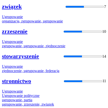
związek
7
Ugrupowanie
organizacja,
zgrupowanie
,
ugrupowanie
zrzeszenie
10
Ugrupowanie
zgrupowanie
,
ugrupowanie
, zjednoczenie
stowarzyszenie
14
Ugrupowanie
zjednoczenie,
ugrupowanie
, federacja
stronnictwo
11
Ugrupowanie
Ugrupowanie
polityczne
ugrupowanie
, partia
ugrupowanie
, zrzeszenie, związek