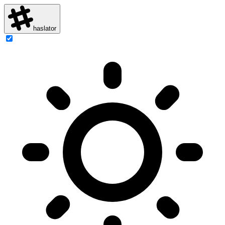
haslator