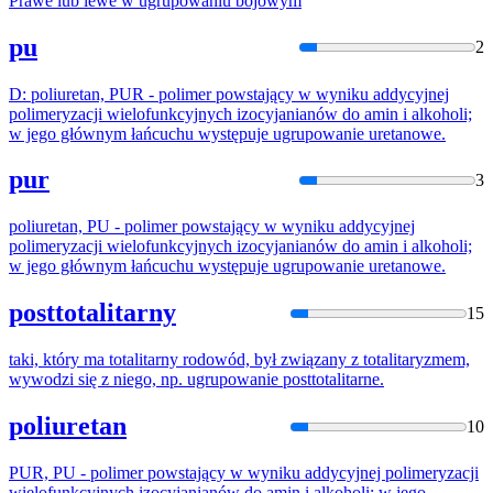
Prawe lub lewe w
ugrupowaniu
bojowym
pu
2
D: poliuretan, PUR - polimer powstający w wyniku addycyjnej
polimeryzacji wielofunkcyjnych izocyjanianów do amin i alkoholi;
w jego głównym łańcuchu występuje
ugrupowanie
uretanowe.
pur
3
poliuretan, PU - polimer powstający w wyniku addycyjnej
polimeryzacji wielofunkcyjnych izocyjanianów do amin i alkoholi;
w jego głównym łańcuchu występuje
ugrupowanie
uretanowe.
posttotalitarny
15
taki, który ma totalitarny rodowód, był związany z totalitaryzmem,
wywodzi się z niego, np.
ugrupowanie
posttotalitarne.
poliuretan
10
PUR, PU - polimer powstający w wyniku addycyjnej polimeryzacji
wielofunkcyjnych izocyjanianów do amin i alkoholi; w jego