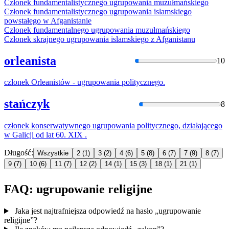
Członek fundamentalistycznego
ugrupowania
muzułmańskiego
Członek fundamentalistycznego
ugrupowania
islamskiego
powstałego w Afganistanie
Członek fundamentalnego
ugrupowania
muzułmańskiego
Członek skrajnego
ugrupowania
islamskiego z Afganistanu
orleanista
10
członek Orleanistów -
ugrupowania
politycznego.
stańczyk
8
członek konserwatywnego
ugrupowania
politycznego, działającego
w Galicji od lat 60. XIX .
Długość:
Wszystkie
2
(1)
3
(2)
4
(6)
5
(8)
6
(7)
7
(9)
8
(7)
9
(7)
10
(6)
11
(7)
12
(2)
14
(1)
15
(3)
18
(1)
21
(1)
FAQ: ugrupowanie religijne
Jaka jest najtrafniejsza odpowiedź na hasło „ugrupowanie
religijne”?