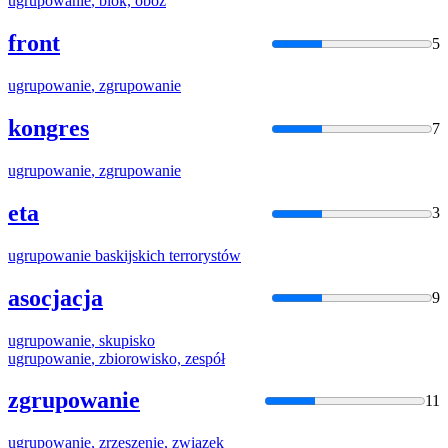
ugrupowanie
, blok, obóz
front
5
ugrupowanie
,
zgrupowanie
kongres
7
ugrupowanie
,
zgrupowanie
eta
3
ugrupowanie
baskijskich terrorystów
asocjacja
9
ugrupowanie
, skupisko
ugrupowanie
, zbiorowisko, zespół
zgrupowanie
11
ugrupowanie
, zrzeszenie, związek