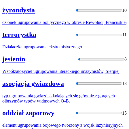
żyrondysta
10
członek
ugrupowania
politycznego w okresie Rewolucji Francuskiej
terrorystka
11
Działaczka
ugrupowania
ekstremistycznego
jesienin
8
Współzałożyciel
ugrupowania
literackiego imażynistów, Siergiej
asocjacja gwiazdowa
18
typ
ugrupowania
gwiazd składających się głównie z gorących
olbrzymów typów widmowych O-B.
oddział zaporowy
15
element
ugrupowania
bojowego tworzony z wojsk inżynieryjnych