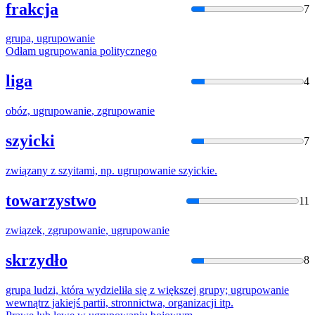
frakcja
7
grupa,
ugrupowanie
Odłam
ugrupowania
politycznego
liga
4
obóz,
ugrupowanie
,
zgrupowanie
szyicki
7
związany z szyitami, np.
ugrupowanie
szyickie.
towarzystwo
11
związek,
zgrupowanie
,
ugrupowanie
skrzydło
8
grupa ludzi, która wydzieliła się z większej grupy;
ugrupowanie
wewnątrz jakiejś partii, stronnictwa, organizacji itp.