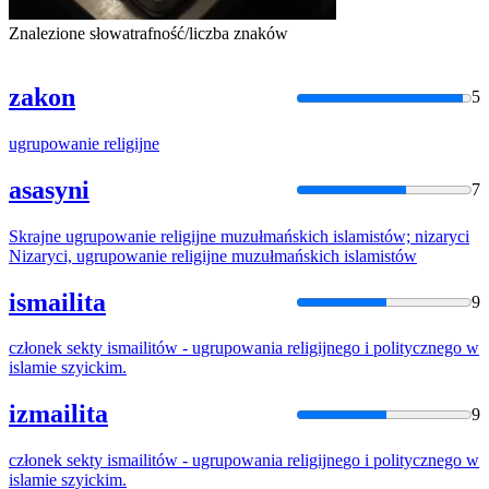
Znalezione słowa
trafność/liczba znaków
zakon
5
ugrupowanie
religijne
asasyni
7
Skrajne
ugrupowanie
religijne
muzułmańskich islamistów; nizaryci
Nizaryci,
ugrupowanie
religijne
muzułmańskich islamistów
ismailita
9
członek sekty ismailitów -
ugrupowania
religijne
go i politycznego w
islamie szyickim.
izmailita
9
członek sekty ismailitów -
ugrupowania
religijne
go i politycznego w
islamie szyickim.