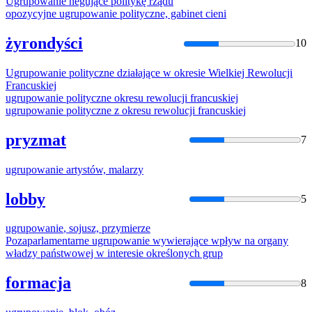
Ugrupowanie
negujące politykę rządu
opozycyjne
ugrupowanie
polityczne, gabinet cieni
żyrondyści
10
Ugrupowanie
polityczne działające w okresie Wielkiej Rewolucji
Francuskiej
ugrupowanie
polityczne okresu rewolucji francuskiej
ugrupowanie
polityczne z okresu rewolucji francuskiej
pryzmat
7
ugrupowanie
artystów, malarzy
lobby
5
ugrupowanie
, sojusz, przymierze
Pozaparlamentarne
ugrupowanie
wywierające wpływ na organy
władzy państwowej w interesie określonych grup
formacja
8