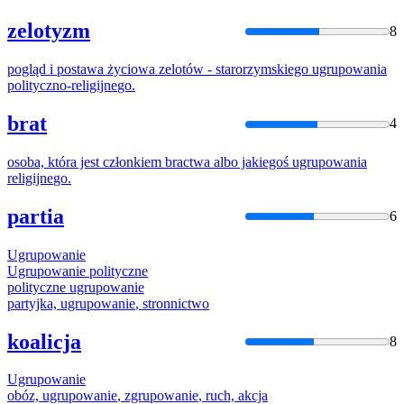
zelotyzm
8
pogląd i postawa życiowa zelotów - starorzymskiego
ugrupowania
polityczno-
religijne
go.
brat
4
osoba, która jest członkiem bractwa albo jakiegoś
ugrupowania
religijne
go.
partia
6
Ugrupowanie
Ugrupowanie
polityczne
polityczne
ugrupowanie
partyjka,
ugrupowanie
, stronnictwo
koalicja
8
Ugrupowanie
obóz,
ugrupowanie
,
zgrupowanie
, ruch, akcja