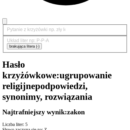
brakująca litera (-)
Hasło
krzyżówkowe:
ugrupowanie
religijne
podpowiedzi,
synonimy, rozwiązania
Najtrafniejszy wynik:
zakon
Liczba liter: 5
Słowo zaczyna się na: Z