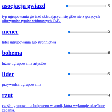
asocjacja gwiazd
15
typ
ugrupowania
gwiazd składających się głównie z gorących
olbrzymów typów widmowych O-B.
mener
5
lider
ugrupowania
lub stronnictwa
bohema
6
luźne
ugrupowania
artystów
lider
5
przywódca
ugrupowania
rzut
4
część
ugrupowania
bojowego w armii, która wykonuje określone
zadania.