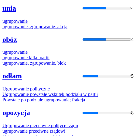
unia
4
ugrupowanie
ugrupowanie
,
zgrupowanie
, akcja
obóz
4
ugrupowanie
ugrupowanie
kilku partii
ugrupowanie
,
zgrupowanie
, blok
odłam
5
Ugrupowanie
polityczne
Ugrupowanie
powstałe wskutek podziału w partii
Powstaje po podziale
ugrupowania
; frakcja
opozycja
8
Ugrupowanie
przeciwne polityce rządu
ugrupowanie
przeciwne rządowi