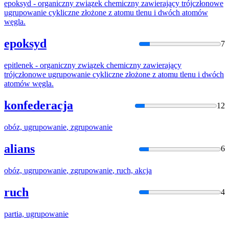
epoksyd - organiczny związek chemiczny zawierający trójczłonowe
ugrupowanie
cykliczne złożone z atomu tlenu i dwóch atomów
węgla.
epoksyd
7
epitlenek - organiczny związek chemiczny zawierający
trójczłonowe
ugrupowanie
cykliczne złożone z atomu tlenu i dwóch
atomów węgla.
konfederacja
12
obóz,
ugrupowanie
,
zgrupowanie
alians
6
obóz,
ugrupowanie
,
zgrupowanie
, ruch, akcja
ruch
4
partia,
ugrupowanie