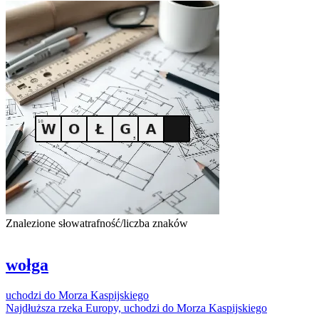
Znalezione słowa
trafność/liczba znaków
wołga
uchodzi
do
Morza
Kaspijskiego
Najdłuższa rzeka Europy,
uchodzi
do
Morza
Kaspijskiego