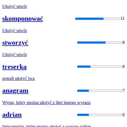
Ułożyć
utwór
skomponować
11
Ułożyć
utwór
stworzyć
8
Ułożyć
utwór
treserka
8
potrafi
ułożyć
lwa
anagram
7
Wyraz, który można
ułożyć
z liter innego wyrazu
adrian
6
Imię męskie, które można
ułożyć
z wyrazu radian