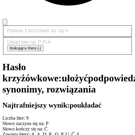
brakująca litera (-)
Hasło
krzyżówkowe:
ułożyć
podpowiedz
synonimy, rozwiązania
Najtrafniejszy wynik:
poukładać
Liczba liter: 9
Słowo zaczyna się na: P
Słowo kończy się na: Ć
Zawiera litery: A, A, D, K, O, P, U, Ć, Ł