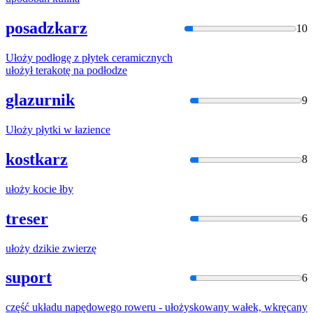
posadzkarz
10
Ułoży
podłogę z płytek ceramicznych
ułoży
ł terakotę na podłodze
glazurnik
9
Ułoży
płytki w łazience
kostkarz
8
ułoży
kocie łby
treser
6
ułoży
dzikie zwierzę
suport
6
część układu napędowego roweru -
ułoży
skowany wałek, wkręcany