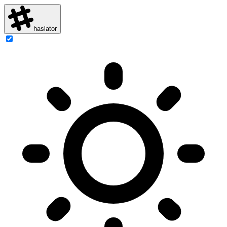
haslator