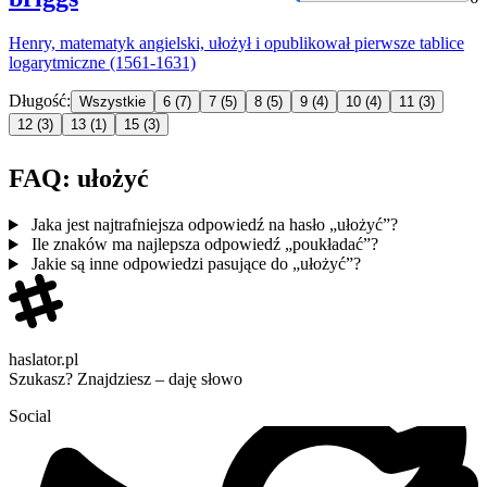
Henry, matematyk angielski,
ułoży
ł i opublikował pierwsze tablice
logarytmiczne (1561-1631)
Długość:
Wszystkie
6
(7)
7
(5)
8
(5)
9
(4)
10
(4)
11
(3)
12
(3)
13
(1)
15
(3)
FAQ: ułożyć
Jaka jest najtrafniejsza odpowiedź na hasło „ułożyć”?
Ile znaków ma najlepsza odpowiedź „poukładać”?
Jakie są inne odpowiedzi pasujące do „ułożyć”?
haslator.pl
Szukasz? Znajdziesz – daję słowo
Social