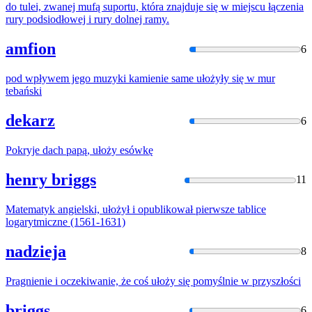
do tulei, zwanej mufą suportu, która znajduje się w miejscu łączenia
rury podsiodłowej i rury dolnej ramy.
amfion
6
pod wpływem jego muzyki kamienie same
ułoży
ły się w mur
tebański
dekarz
6
Pokryje dach papą,
ułoży
esówkę
henry briggs
11
Matematyk angielski,
ułoży
ł i opublikował pierwsze tablice
logarytmiczne (1561-1631)
nadzieja
8
Pragnienie i oczekiwanie, że coś
ułoży
się pomyślnie w przyszłości
briggs
6