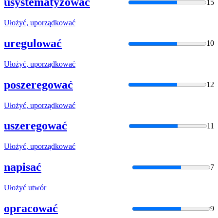
usystematyzować
15
Ułożyć
, uporządkować
uregulować
10
Ułożyć
, uporządkować
poszeregować
12
Ułożyć
, uporządkować
uszeregować
11
Ułożyć
, uporządkować
napisać
7
Ułożyć
utwór
opracować
9