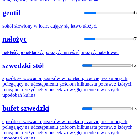
gentil
6
sokół złowiony w lecie, dający się łatwo
ułożyć
.
nałożyć
7
nakłaść, ponakładać, położyć, umieścić,
ułożyć
, naładować
szwedzki stół
12
sposób serwowania posiłków w hotelach, rzadziej restauracjach,
polegający na udostępnieniu gościom kilkunastu potraw, z których
mogą oni
ułożyć
pełny posiłek z uwzględnieniem własnych
upodobań kulina
bufet szwedzki
13
sposób serwowania posiłków w hotelach, rzadziej restauracjach,
polegający na udostępnieniu gościom kilkunastu potraw, z których
mogą oni
ułożyć
pełny posiłek z uwzględnieniem własnych
upodobań kulina