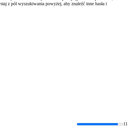
taj z pól wyszukiwania powyżej, aby znaleźć inne hasła i
11