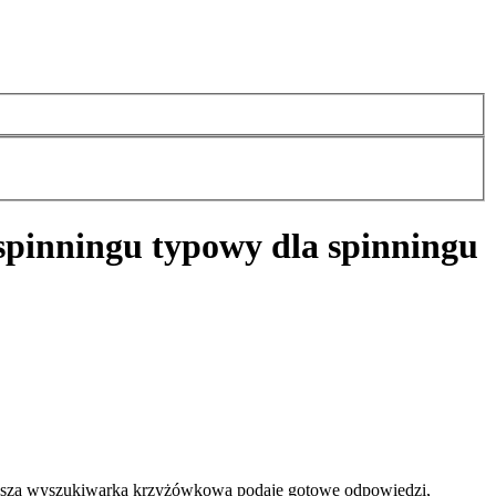
spinningu typowy dla spinningu
 Nasza wyszukiwarka krzyżówkowa podaje gotowe odpowiedzi,