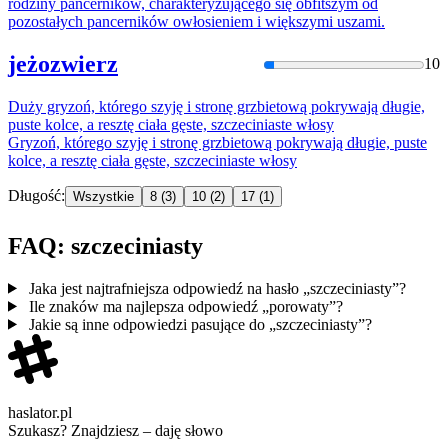
rodziny pancerników, charakteryzującego się obfitszym od
pozostałych pancerników owłosieniem i większymi uszami.
jeżozwierz
10
Duży gryzoń, którego szyję i stronę grzbietową pokrywają długie,
puste kolce, a resztę ciała gęste,
szczeciniaste
włosy
Gryzoń, którego szyję i stronę grzbietową pokrywają długie, puste
kolce, a resztę ciała gęste,
szczeciniaste
włosy
Długość:
Wszystkie
8
(3)
10
(2)
17
(1)
FAQ: szczeciniasty
Jaka jest najtrafniejsza odpowiedź na hasło „szczeciniasty”?
Ile znaków ma najlepsza odpowiedź „porowaty”?
Jakie są inne odpowiedzi pasujące do „szczeciniasty”?
haslator.pl
Szukasz? Znajdziesz – daję słowo