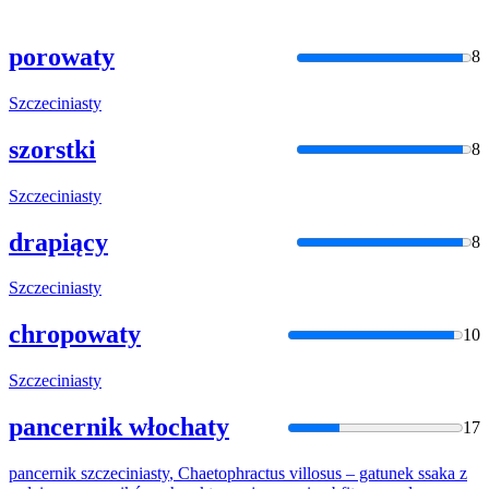
porowaty
8
Szczeciniasty
szorstki
8
Szczeciniasty
drapiący
8
Szczeciniasty
chropowaty
10
Szczeciniasty
pancernik włochaty
17
pancernik
szczeciniasty
, Chaetophractus villosus – gatunek ssaka z