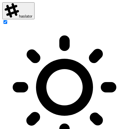
haslator