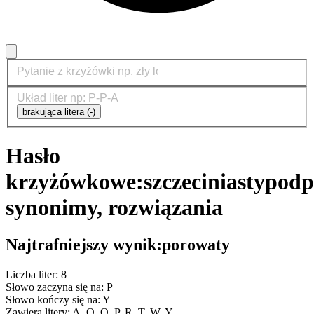
brakująca litera (-)
Hasło
krzyżówkowe:
szczeciniasty
podp
synonimy, rozwiązania
Najtrafniejszy wynik:
porowaty
Liczba liter: 8
Słowo zaczyna się na: P
Słowo kończy się na: Y
Zawiera litery: A, O, O, P, R, T, W, Y