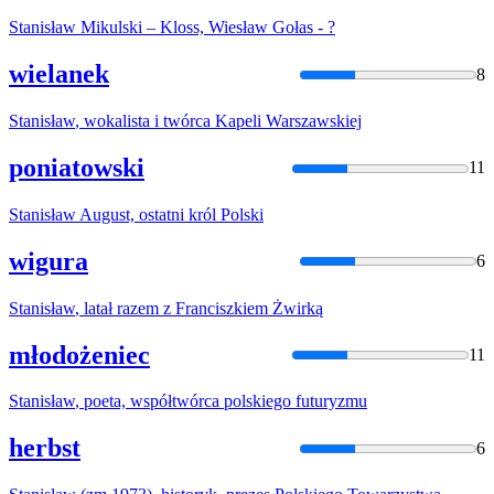
Stanisław
Mikulski – Kloss, Wiesław Gołas - ?
wielanek
8
Stanisław
, wokalista i twórca Kapeli Warszawskiej
poniatowski
11
Stanisław
August, ostatni król Polski
wigura
6
Stanisław
, latał razem z Franciszkiem Żwirką
młodożeniec
11
Stanisław
, poeta, współtwórca polskiego futuryzmu
herbst
6