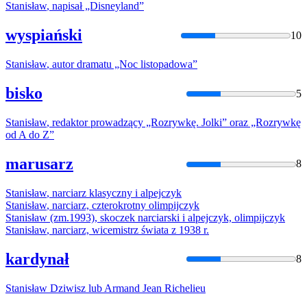
Stanisław
, napisał „Disneyland”
wyspiański
10
Stanisław
, autor dramatu „Noc listopadowa”
bisko
5
Stanisław
, redaktor prowadzący „Rozrywkę. Jolki” oraz „Rozrywkę
od A do Z”
marusarz
8
Stanisław
, narciarz klasyczny i alpejczyk
Stanisław
, narciarz, czterokrotny olimpijczyk
Stanisław
(zm.1993), skoczek narciarski i alpejczyk, olimpijczyk
Stanisław
, narciarz, wicemistrz świata z 1938 r.
kardynał
8
Stanisław
Dziwisz lub Armand Jean Richelieu