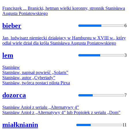
Franciszek ... Branicki, hetman wielki koronny, stronnik
Stanisława
Augusta
Poniatowski
ego
bieber
6
Jan, ludwisarz niemiecki działający w Hamburgu w XVIII w., który
odlał wiele dział dla króla
Stanisława
Augusta
Poniatowski
ego
lem
3
Stanisław
Stanisław
, napisał powieść „Solaris”
Stanisław
, autor „Cyberiady”
Stanisław
, twórca postaci pilota Pirxa
dozorca
7
Stanisław
Anioł z serialu ,,Alternatywy 4”
Stanisław
Anioł z „Alternatywy 4” lub Popiołek z serialu „Dom”
miałknianin
11