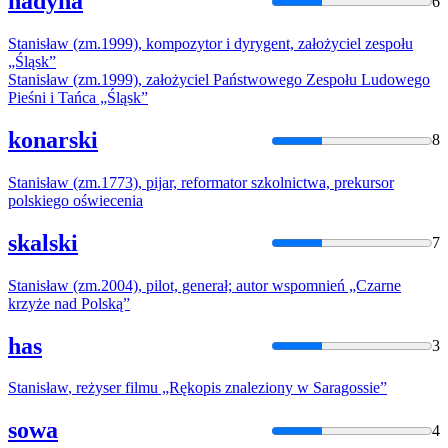
hadyna
6
Stanisław
(zm.1999), kompozytor i dyrygent, założyciel zespołu
„Śląsk”
Stanisław
(zm.1999), założyciel Państwowego Zespołu Ludowego
Pieśni i Tańca „Śląsk”
konarski
8
Stanisław
(zm.1773), pijar, reformator szkolnictwa, prekursor
polskiego oświecenia
skalski
7
Stanisław
(zm.2004), pilot, generał; autor wspomnień „Czarne
krzyże nad Polską”
has
3
Stanisław
, reżyser filmu „Rękopis znaleziony w Saragossie”
sowa
4