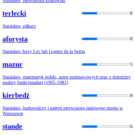
Stanisław
, metropolita krakowski
terlecki
8
Stanisław
, piłkarz
aforysta
8
Stanisław
Jerzy Lec lub Gomez de la Serna
mazur
5
Stanisław
, matematyk polski, autor podstawowych prac z dziedziny
analizy funkcjonalnej (1905-1981)
kierbedź
8
Stanisław
, budowniczy i patron pierwszego stalowego mostu w
Warszawie
stande
6