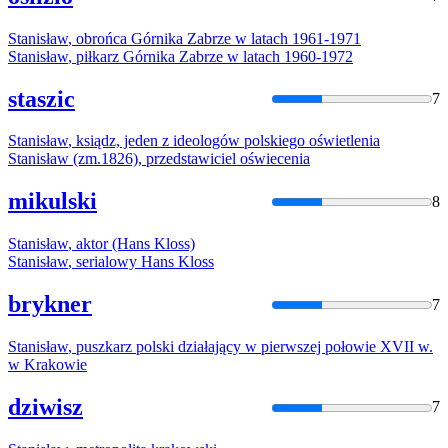
Stanisław
, obrońca Górnika Zabrze w latach 1961-1971
Stanisław
, piłkarz Górnika Zabrze w latach 1960-1972
staszic
7
Stanisław
, ksiądz, jeden z ideologów polskiego oświetlenia
Stanisław
(zm.1826), przedstawiciel oświecenia
mikulski
8
Stanisław
, aktor (Hans Kloss)
Stanisław
, serialowy Hans Kloss
brykner
7
Stanisław
, puszkarz polski działający w pierwszej połowie XVII w.
w Krakowie
dziwisz
7