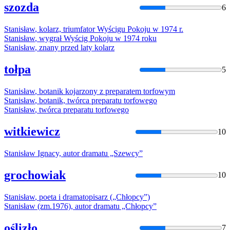
szozda
6
Stanisław
, kolarz, triumfator Wyścigu Pokoju w 1974 r.
Stanisław
, wygrał Wyścig Pokoju w 1974 roku
Stanisław
, znany przed laty kolarz
tołpa
5
Stanisław
, botanik kojarzony z preparatem torfowym
Stanisław
, botanik, twórca preparatu torfowego
Stanisław
, twórca preparatu torfowego
witkiewicz
10
Stanisław
Ignacy, autor dramatu „Szewcy”
grochowiak
10
Stanisław
, poeta i dramatopisarz („Chłopcy”)
Stanisław
(zm.1976), autor dramatu „Chłopcy”
oślizło
7