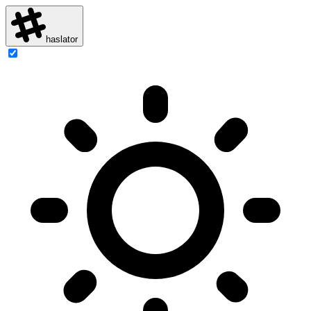
haslator