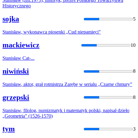
Stanisław
(zm.1973), historyk, prezes Polskiego Towarzystwa
Historycznego
sojka
5
Stanisław
, wykonawca piosenki „Cud niepamięci”
mackiewicz
10
Stanisław
Cat-...
niwiński
8
Stanisław
, aktor, grał rotmistrza Zarębę w serialu „Czarne chmury”
grzepski
8
Stanisław
, filolog, numizmatyk i matematyk polski, napisał dzieło
„Geometria” (1526-1570)
tym
3