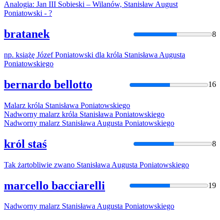
Analogia: Jan III Sobieski – Wilanów,
Stanisław
August
Poniatowski
- ?
bratanek
8
np. książę Józef
Poniatowski
dla króla
Stanisława
Augusta
Poniatowski
ego
bernardo bellotto
16
Malarz króla
Stanisława
Poniatowski
ego
Nadworny malarz króla
Stanisława
Poniatowski
ego
Nadworny malarz
Stanisława
Augusta
Poniatowski
ego
król staś
8
Tak żartobliwie zwano
Stanisława
Augusta
Poniatowski
ego
marcello bacciarelli
19
Nadworny malarz
Stanisława
Augusta
Poniatowski
ego