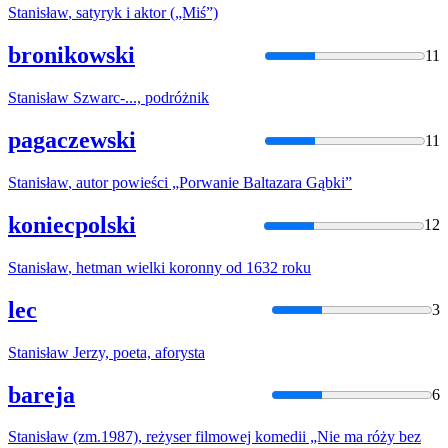
Stanisław
, satyryk i aktor („Miś”)
bronikowski
11
Stanisław
Szwarc-..., podróżnik
pagaczewski
11
Stanisław
, autor powieści „Porwanie Baltazara Gąbki”
koniecpolski
12
Stanisław
, hetman wielki koronny od 1632 roku
lec
3
Stanisław
Jerzy, poeta, aforysta
bareja
6
Stanisław
(zm.1987), reżyser filmowej komedii „Nie ma róży bez