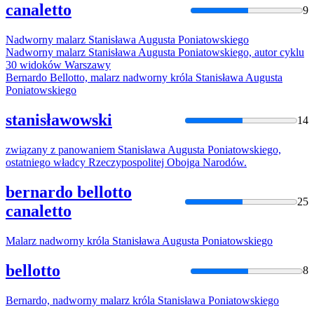
canaletto
9
Nadworny malarz
Stanisława
Augusta
Poniatowski
ego
Nadworny malarz
Stanisława
Augusta
Poniatowski
ego, autor cyklu
30 widoków Warszawy
Bernardo Bellotto, malarz nadworny króla
Stanisława
Augusta
Poniatowski
ego
stanisławowski
14
związany z panowaniem
Stanisława
Augusta
Poniatowski
ego,
ostatniego władcy Rzeczypospolitej Obojga Narodów.
bernardo bellotto
25
canaletto
Malarz nadworny króla
Stanisława
Augusta
Poniatowski
ego
bellotto
8
Bernardo, nadworny malarz króla
Stanisława
Poniatowski
ego