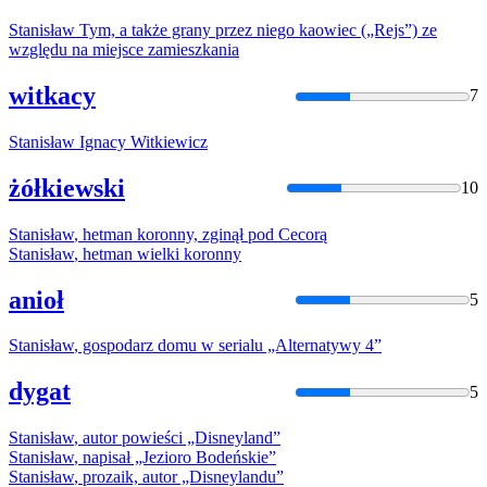
Stanisław
Tym, a także grany przez niego kaowiec („Rejs”) ze
względu na miejsce zamieszkania
witkacy
7
Stanisław
Ignacy Witkiewicz
żółkiewski
10
Stanisław
, hetman koronny, zginął pod Cecorą
Stanisław
, hetman wielki koronny
anioł
5
Stanisław
, gospodarz domu w serialu „Alternatywy 4”
dygat
5
Stanisław
, autor powieści „Disneyland”
Stanisław
, napisał „Jezioro Bodeńskie”
Stanisław
, prozaik, autor „Disneylandu”