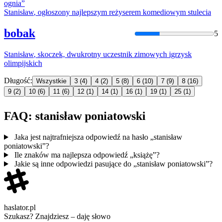
ognia”
Stanisław
, ogłoszony najlepszym reżyserem komediowym stulecia
bobak
5
Stanisław
, skoczek, dwukrotny uczestnik zimowych igrzysk
olimpijskich
Długość:
Wszystkie
3
(4)
4
(2)
5
(8)
6
(10)
7
(9)
8
(16)
9
(2)
10
(6)
11
(6)
12
(1)
14
(1)
16
(1)
19
(1)
25
(1)
FAQ: stanisław poniatowski
Jaka jest najtrafniejsza odpowiedź na hasło „stanisław
poniatowski”?
Ile znaków ma najlepsza odpowiedź „książę”?
Jakie są inne odpowiedzi pasujące do „stanisław poniatowski”?
haslator.pl
Szukasz? Znajdziesz – daję słowo