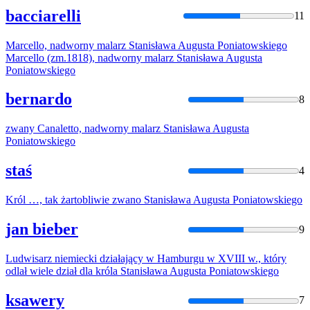
bacciarelli
11
Marcello, nadworny malarz
Stanisława
Augusta
Poniatowski
ego
Marcello (zm.1818), nadworny malarz
Stanisława
Augusta
Poniatowski
ego
bernardo
8
zwany Canaletto, nadworny malarz
Stanisława
Augusta
Poniatowski
ego
staś
4
Król …, tak żartobliwie zwano
Stanisława
Augusta
Poniatowski
ego
jan bieber
9
Ludwisarz niemiecki działający w Hamburgu w XVIII w., który
odlał wiele dział dla króla
Stanisława
Augusta
Poniatowski
ego
ksawery
7