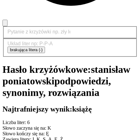
brakująca litera (-)
Hasło krzyżówkowe:
stanisław
poniatowski
podpowiedzi,
synonimy, rozwiązania
Najtrafniejszy wynik:
książę
Liczba liter: 6
Słowo zaczyna się na: K
Słowo kończy się na: Ę
Zawiera litery: I, K, S, Ą, Ę, Ż