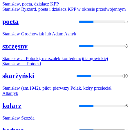
Stanisław
, poeta, działacz KPP
Stanisław
Ryszard, poeta i działacz KPP w okresie przedwojennym
poeta
5
Stanisław
Grochowiak lub Adam Asnyk
szczęsny
8
Stanisław
... Potocki, marszałek konfederacji targowickiej
Stanisław
… Potocki
skarżyński
10
Stanisław
(zm.1942), pilot, pierwszy Polak, który przeleciał
Atlantyk
kolarz
6
Stanisław
Szozda