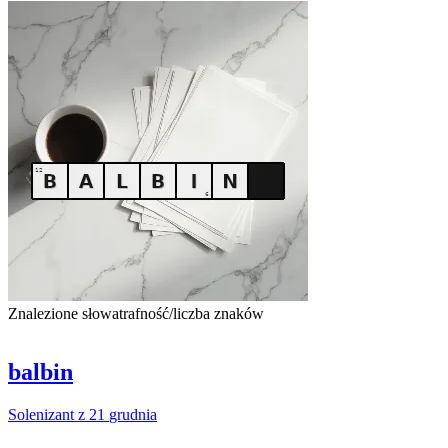
Znalezione słowa
trafność/liczba znaków
balbin
Solenizant
z
21
grudnia