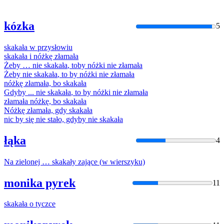
kózka
5
skakała
w
przysłowiu
skakała
i nóżkę złamała
Żeby … nie
skakała
, toby nóżki nie złamała
Żeby nie
skakała
, to by nóżki nie złamała
nóżkę złamała, bo
skakała
Gdyby ... nie
skakała
, to by nóżki nie złamała
złamała nóżkę, bo
skakała
Nóżkę złamała, gdy
skakała
nic by się nie stało, gdyby nie
skakała
łąka
4
Na zielonej …
skakały
zające (
w
wierszyku)
monika pyrek
11
skakała
o tyczce