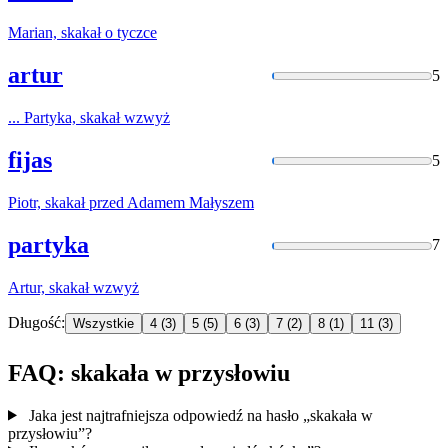
Marian,
skakał
o tyczce
artur
5
... Partyka,
skakał
wzwyż
fijas
5
Piotr,
skakał
przed Adamem Małyszem
partyka
7
Artur,
skakał
wzwyż
Długość:
Wszystkie
4
(3)
5
(5)
6
(3)
7
(2)
8
(1)
11
(3)
FAQ: skakała w przysłowiu
Jaka jest najtrafniejsza odpowiedź na hasło „skakała w
przysłowiu”?