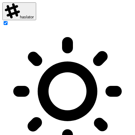
haslator