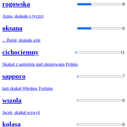
rogowska
8
Anna,
skakała
o tyczce
oksana
6
... Bajuł,
skakała
axle
cichociemny
11
Skakał
z samolotu nad okupowaną Polską
sapporo
7
tam
skakał
Wiesław Fortuna
wszoła
6
Jacek,
skakał
wzwyż
kolasa
6