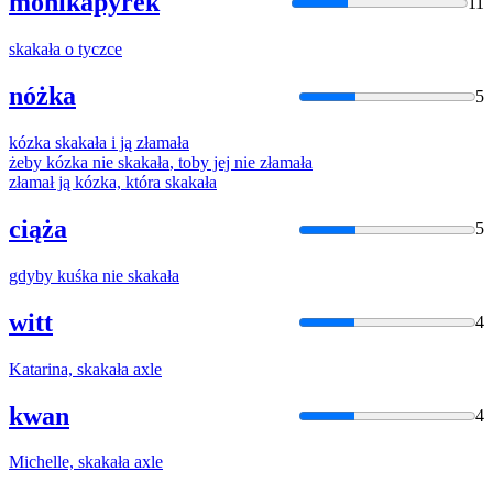
monikapyrek
11
skakała
o tyczce
nóżka
5
kózka
skakała
i ją złamała
żeby kózka nie
skakała
, toby jej nie złamała
złamał ją kózka, która
skakała
ciąża
5
gdyby kuśka nie
skakała
witt
4
Katarina,
skakała
axle
kwan
4
Michelle,
skakała
axle