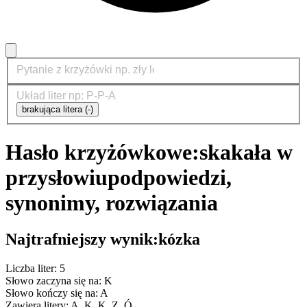
brakująca litera (-)
Hasło krzyżówkowe:
skakała w
przysłowiu
podpowiedzi,
synonimy, rozwiązania
Najtrafniejszy wynik:
kózka
Liczba liter: 5
Słowo zaczyna się na: K
Słowo kończy się na: A
Zawiera litery: A, K, K, Z, Ó