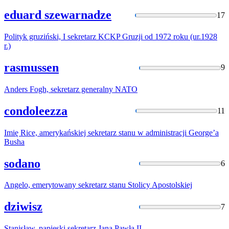
eduard szewarnadze
17
Polityk gruziński, I
sekretarz
KCKP Gruzji od 1972 roku (ur.1928
r.)
rasmussen
9
Anders Fogh,
sekretarz
generalny NATO
condoleezza
11
Imię Rice, amerykańskiej
sekretarz
stanu w administracji George’a
Busha
sodano
6
Angelo, emerytowany
sekretarz
stanu Stolicy Apostolskiej
dziwisz
7
Stanisław, papieski
sekretarz
Jana Pawła II