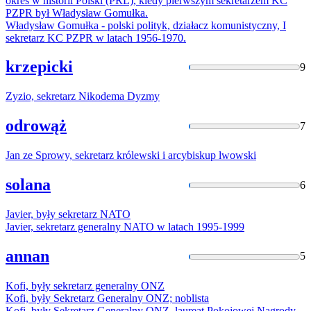
okres w historii Polski (PRL), kiedy pierwszym
sekretarzem
KC
PZPR był Władysław Gomułka.
Władysław Gomułka - polski polityk, działacz komunistyczny, I
sekretarz
KC PZPR w latach 1956-1970.
krzepicki
9
Zyzio,
sekretarz
Nikodema Dyzmy
odrowąż
7
Jan ze Sprowy,
sekretarz
królewski i arcybiskup lwowski
solana
6
Javier, były
sekretarz
NATO
Javier,
sekretarz
generalny NATO w latach 1995-1999
annan
5
Kofi, były
sekretarz
generalny ONZ
Kofi, były
Sekretarz
Generalny ONZ; noblista
Kofi, były
Sekretarz
Generalny ONZ, laureat Pokojowej Nagrody