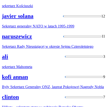
sekretarz
Kościuszki
javier solana
12
Sekretarz
generalny NATO w latach 1995-1999
naruszewicz
11
Sekretarz
Rady Nieustającej w okresie Sejmu Czteroletniego
ali
3
sekretarz
Mahometa
kofi annan
9
Były
Sekretarz
Generalny ONZ, laureat Pokojowej Nagrody Nobla
clinton
7