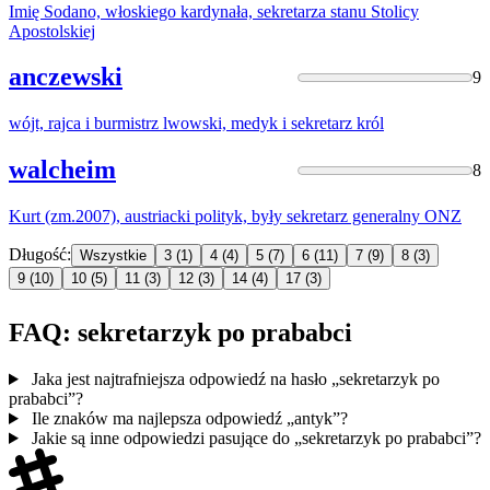
Imię Sodano, włoskiego kardynała,
sekretarza
stanu Stolicy
Apostolskiej
anczewski
9
wójt, rajca i burmistrz lwowski, medyk i
sekretarz
król
walcheim
8
Kurt (zm.2007), austriacki polityk, były
sekretarz
generalny ONZ
Długość:
Wszystkie
3
(1)
4
(4)
5
(7)
6
(11)
7
(9)
8
(3)
9
(10)
10
(5)
11
(3)
12
(3)
14
(4)
17
(3)
FAQ: sekretarzyk po prababci
Jaka jest najtrafniejsza odpowiedź na hasło „sekretarzyk po
prababci”?
Ile znaków ma najlepsza odpowiedź „antyk”?
Jakie są inne odpowiedzi pasujące do „sekretarzyk po prababci”?