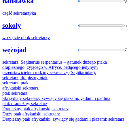
nadstawka
9
część
sekretarzyka
sokoły
6
w rzędzie obok
sekretarzy
wężojad
7
sekretarz
, Sagittarius serpentarius – gatunek dużego ptaka
drapieżnego, żyjącego w Afryce, będącego jedynym
przedstawicielem rodziny
sekretarzy
(Sagittariidae).
sekretarz
, drapieżny ptak
sekretarz
, ptak
afrykański
sekretarz
ptak
sekretarz
Skrzydlaty
sekretarz
, żywiący się płazami, gadami i padliną
ptak drapieżny,
sekretarz
Drapieżny ptak afrykański;
sekretarz
Duży ptak afrykański;
sekretarz
Drapieżny ptak afrykański, żywiący się gadami i płazami;
sekretarz