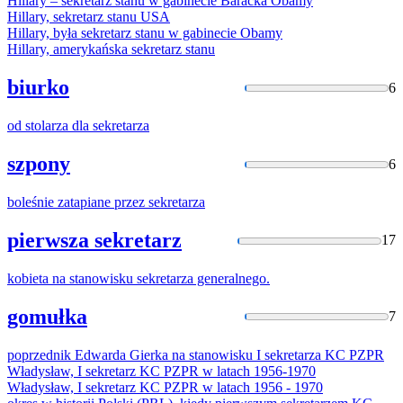
Hillary –
sekretarz
stanu w gabinecie Baracka Obamy
Hillary,
sekretarz
stanu USA
Hillary, była
sekretarz
stanu w gabinecie Obamy
Hillary, amerykańska
sekretarz
stanu
biurko
6
od stolarza dla
sekretarza
szpony
6
boleśnie zatapiane przez
sekretarza
pierwsza sekretarz
17
kobieta na stanowisku
sekretarza
generalnego.
gomułka
7
poprzednik Edwarda Gierka na stanowisku I
sekretarza
KC PZPR
Władysław, I
sekretarz
KC PZPR w latach 1956-1970
Władysław, I
sekretarz
KC PZPR w latach 1956 - 1970