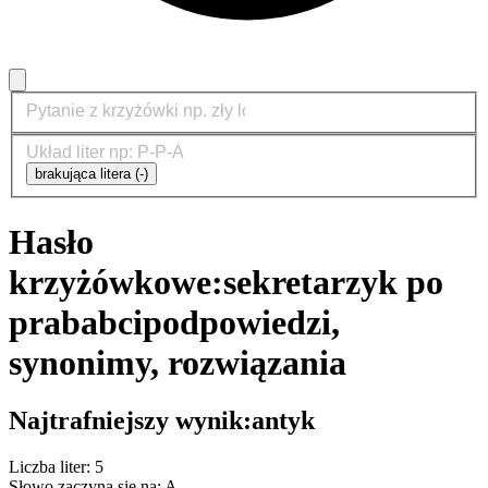
brakująca litera (-)
Hasło
krzyżówkowe:
sekretarzyk po
prababci
podpowiedzi,
synonimy, rozwiązania
Najtrafniejszy wynik:
antyk
Liczba liter: 5
Słowo zaczyna się na: A