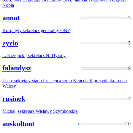
Nobla
annat
5
Kofi, były
sekretarz
generalny ONZ
zyzio
5
... Krzepicki,
sekretarz
N. Dyzmy
falandysz
9
Lech,
sekretarz
stanu i zastępca szefa Kancelarii prezydenta Lecha
Wałęsy
rusinek
7
Michał,
sekretarz
Wisławy Szymborskiej
auskultant
10