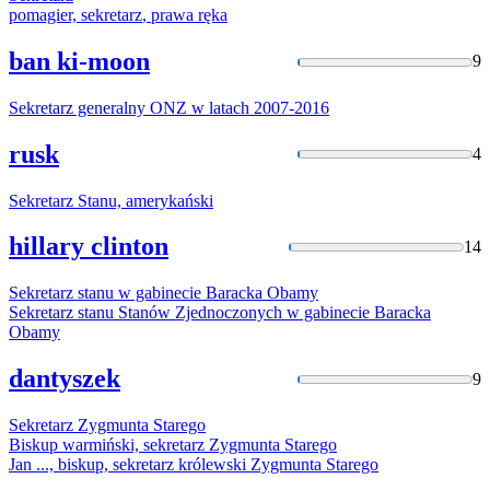
pomagier,
sekretarz
, prawa ręka
ban ki-moon
9
Sekretarz
generalny ONZ w latach 2007-2016
rusk
4
Sekretarz
Stanu, amerykański
hillary clinton
14
Sekretarz
stanu w gabinecie Baracka Obamy
Sekretarz
stanu Stanów Zjednoczonych w gabinecie Baracka
Obamy
dantyszek
9
Sekretarz
Zygmunta Starego
Biskup warmiński,
sekretarz
Zygmunta Starego
Jan ..., biskup,
sekretarz
królewski Zygmunta Starego