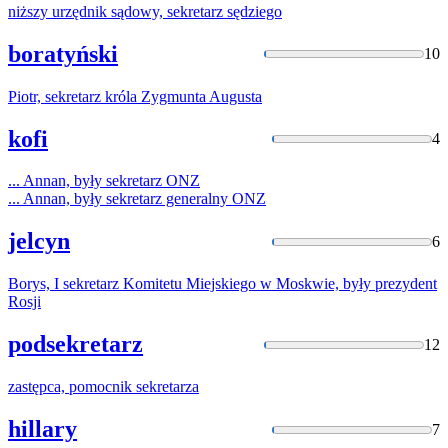
niższy urzędnik sądowy,
sekretarz
sędziego
boratyński
10
Piotr,
sekretarz
króla Zygmunta Augusta
kofi
4
... Annan, były
sekretarz
ONZ
... Annan, były
sekretarz
generalny ONZ
jelcyn
6
Borys, I
sekretarz
Komitetu Miejskiego w Moskwie, były prezydent
Rosji
podsekretarz
12
zastępca, pomocnik
sekretarza
hillary
7