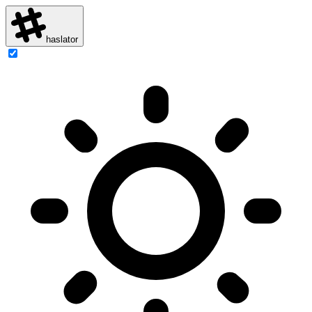
haslator