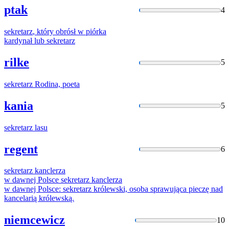
ptak
4
sekretarz
, który obrósł w piórka
kardynał lub
sekretarz
rilke
5
sekretarz
Rodina, poeta
kania
5
sekretarz
lasu
regent
6
sekretarz
kanclerza
w dawnej Polsce
sekretarz
kanclerza
w dawnej Polsce:
sekretarz
królewski, osoba sprawująca pieczę nad
kancelarią królewską.
niemcewicz
10