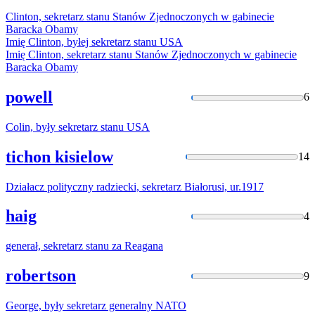
Clinton,
sekretarz
stanu Stanów Zjednoczonych w gabinecie
Baracka Obamy
Imię Clinton, byłej
sekretarz
stanu USA
Imię Clinton,
sekretarz
stanu Stanów Zjednoczonych w gabinecie
Baracka Obamy
powell
6
Colin, były
sekretarz
stanu USA
tichon kisielow
14
Działacz polityczny radziecki,
sekretarz
Białorusi, ur.1917
haig
4
generał,
sekretarz
stanu za Reagana
robertson
9
George, były
sekretarz
generalny NATO