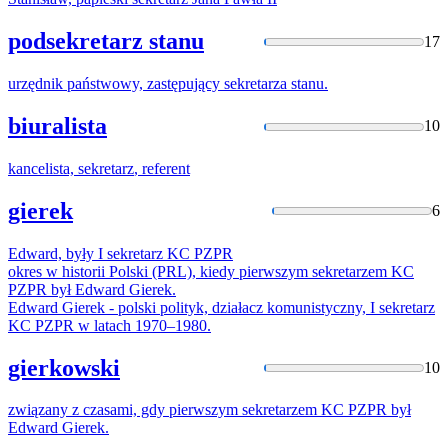
podsekretarz stanu
17
urzędnik państwowy, zastępujący
sekretarza
stanu.
biuralista
10
kancelista,
sekretarz
, referent
gierek
6
Edward, były I
sekretarz
KC PZPR
okres w historii Polski (PRL), kiedy pierwszym
sekretarzem
KC
PZPR był Edward Gierek.
Edward Gierek - polski polityk, działacz komunistyczny, I
sekretarz
KC PZPR w latach 1970–1980.
gierkowski
10
związany z czasami, gdy pierwszym
sekretarzem
KC PZPR był
Edward Gierek.