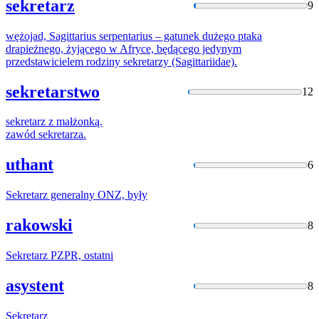
sekretarz
9
wężojad, Sagittarius serpentarius – gatunek dużego ptaka
drapieżnego, żyjącego w Afryce, będącego jedynym
przedstawicielem rodziny
sekretarzy
(Sagittariidae).
sekretarstwo
12
sekretarz
z małżonką.
zawód
sekretarza
.
uthant
6
Sekretarz
generalny ONZ, były
rakowski
8
Sekretarz
PZPR, ostatni
asystent
8
Sekretarz