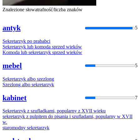
Znalezione słowa
trafność/liczba znaków
antyk
5
Sekretarzyk
po
prababci
Sekretarzyk
lub komoda sprzed wieków
Komoda lub
sekretarzyk
sprzed wieków
mebel
5
Sekretarzyk
albo szezlong
Szezlong albo
sekretarzyk
kabinet
7
Sekretarzyk
z szufladkami, popularny z XVII wieku
sekretarzyk
z pulpitem do pisania i szufladami, popularny w XVII
w.
staromodny
sekretarzyk