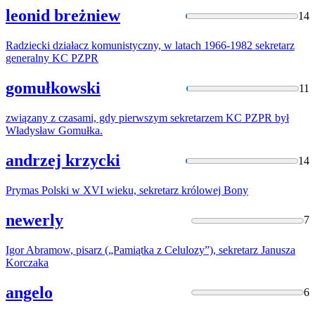
leonid breżniew
14
Radziecki działacz komunistyczny, w latach 1966-1982
sekretarz
generalny KC PZPR
gomułkowski
11
związany z czasami, gdy pierwszym
sekretarzem
KC PZPR był
Władysław Gomułka.
andrzej krzycki
14
Prymas Polski w XVI wieku,
sekretarz
królowej Bony
newerly
7
Igor Abramow, pisarz („Pamiątka z Celulozy”),
sekretarz
Janusza
Korczaka
angelo
6