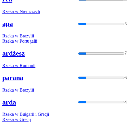
Rzeka
w
Niemczech
apa
3
Rzeka
w
Brazylii
Rzeka
w
Portugalii
ardżesz
7
Rzeka
w
Rumunii
parana
6
Rzeka
w
Brazylii
arda
4
Rzeka
w
Bułgarii i Grecji
Rzeka
w
Grecji