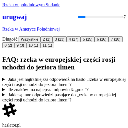
Rzeka
w
południowym Sudanie
urugwaj
7
Rzeka
w
Ameryce Południowej
Długość:
Wszystkie
2
(1)
3
(13)
4
(17)
5
(15)
6
(16)
7
(10)
8
(2)
9
(3)
10
(1)
11
(1)
FAQ: rzeka w europejskiej części rosji
uchodzi do jeziora ilmen
Jaka jest najtrafniejsza odpowiedź na hasło „rzeka w europejskiej
części rosji uchodzi do jeziora ilmen”?
Ile znaków ma najlepsza odpowiedź „poła”?
Jakie są inne odpowiedzi pasujące do „rzeka w europejskiej
części rosji uchodzi do jeziora ilmen”?
haslator.pl