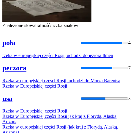
Znalezione słowa
trafność/liczba znaków
poła
4
rzeka
w
europejskiej
części
Rosji
,
uchodzi
do
jeziora
Ilmen
peczora
7
Rzeka
w
europejskiej
części
Rosji
,
uchodzi
do
Morza Barentsa
Rzeka
w
Europejskiej
części
Rosji
usa
3
Rzeka
w
Europejskiej
części
Rosji
Rzeka
w
Europejskiej
części
Rosji
jak kraj z Florydą, Alaską,
Arizoną
Rzeka
w
europejskiej
części
Rosji
(jak kraj z Florydą, Alaską,
Arizoną)