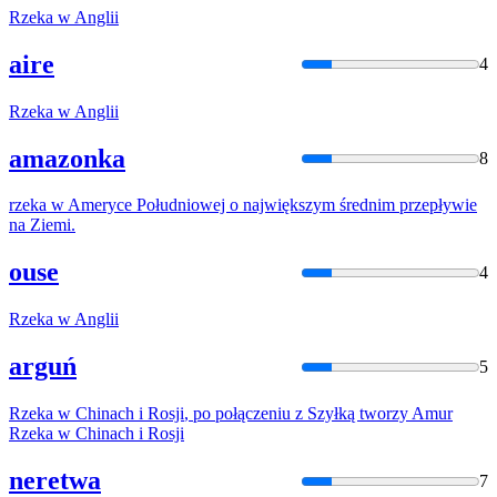
Rzeka
w
Anglii
aire
4
Rzeka
w
Anglii
amazonka
8
rzeka
w
Ameryce Południowej o największym średnim przepływie
na Ziemi.
ouse
4
Rzeka
w
Anglii
arguń
5
Rzeka
w
Chinach i
Rosji
, po połączeniu z Szyłką tworzy Amur
Rzeka
w
Chinach i
Rosji
neretwa
7