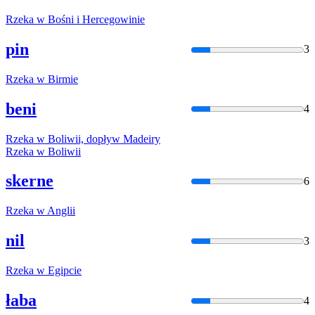
Rzeka
w
Bośni i Hercegowinie
pin
3
Rzeka
w
Birmie
beni
4
Rzeka
w
Boliwii, dopływ Madeiry
Rzeka
w
Boliwii
skerne
6
Rzeka
w
Anglii
nil
3
Rzeka
w
Egipcie
łaba
4