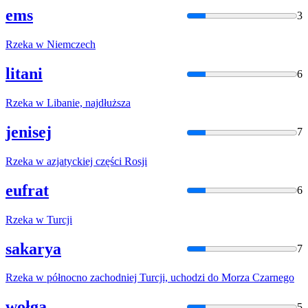
ems
3
Rzeka
w
Niemczech
litani
6
Rzeka
w
Libanie, najdłuższa
jenisej
7
Rzeka
w
azjatyckiej
części
Rosji
eufrat
6
Rzeka
w
Turcji
sakarya
7
Rzeka
w
północno zachodniej Turcji,
uchodzi
do
Morza Czarnego
wołga
5