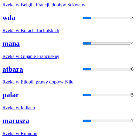
Rzeka
w
Belgii i Francji, dopływ Sekwany
wda
3
Rzeka
w
Borach Tucholskich
mana
4
Rzeka
w
Gujanie Francuskiej
atbara
6
Rzeka
w
Etiopii, prawy dopływ Nilu
palar
5
Rzeka
w
Indiach
marusza
7
Rzeka
w
Rumunii