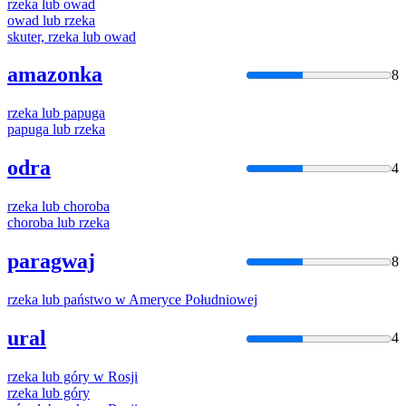
rzeka
lub
owad
owad
lub
rzeka
skuter,
rzeka
lub
owad
amazonka
8
rzeka
lub
papuga
papuga
lub
rzeka
odra
4
rzeka
lub
choroba
choroba
lub
rzeka
paragwaj
8
rzeka
lub
państwo w Ameryce Południowej
ural
4
rzeka
lub
góry w Rosji
rzeka
lub
góry