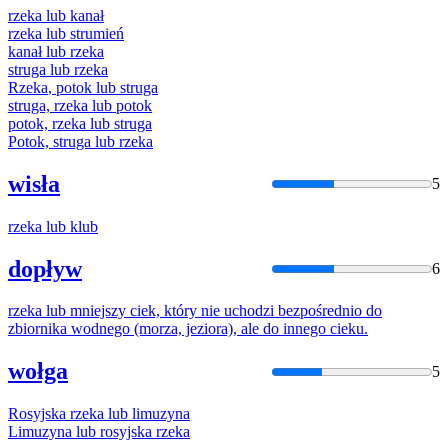
rzeka
lub
kanał
rzeka
lub
strumień
kanał
lub
rzeka
struga
lub
rzeka
Rzeka
, potok
lub
struga
struga,
rzeka
lub
potok
potok,
rzeka
lub
struga
Potok, struga
lub
rzeka
wisła
5
rzeka
lub
klub
dopływ
6
rzeka
lub
mniejszy ciek, który nie uchodzi bezpośrednio do
zbiornika wodnego (morza, jeziora), ale do innego cieku.
wołga
5
Rosyjska
rzeka
lub
limuzyna
Limuzyna
lub
rosyjska
rzeka