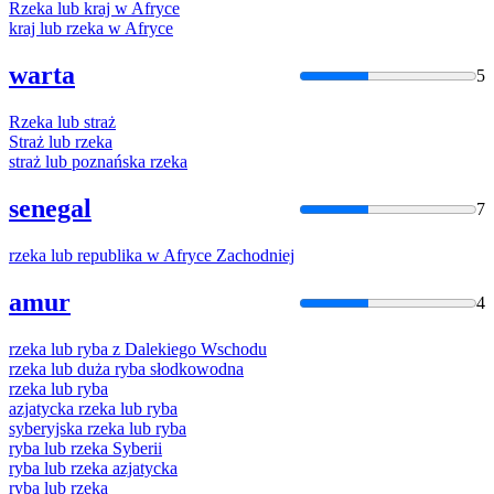
Rzeka
lub
kraj w Afryce
kraj
lub
rzeka
w Afryce
warta
5
Rzeka
lub
straż
Straż
lub
rzeka
straż
lub
poznańska
rzeka
senegal
7
rzeka
lub
republika w Afryce Zachodniej
amur
4
rzeka
lub
ryba z Dalekiego Wschodu
rzeka
lub
duża ryba słodkowodna
rzeka
lub
ryba
azjatycka
rzeka
lub
ryba
syberyjska
rzeka
lub
ryba
ryba
lub
rzeka
Syberii
ryba
lub
rzeka
azjatycka
ryba
lub
rzeka