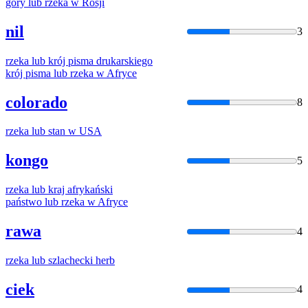
góry
lub
rzeka
w Rosji
nil
3
rzeka
lub
krój pisma drukarskiego
krój pisma
lub
rzeka
w Afryce
colorado
8
rzeka
lub
stan w USA
kongo
5
rzeka
lub
kraj afrykański
państwo
lub
rzeka
w Afryce
rawa
4
rzeka
lub
szlachecki herb
ciek
4