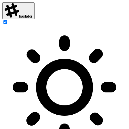
haslator