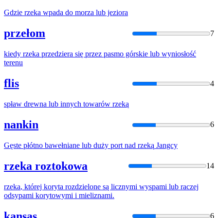
Gdzie
rzeka
wpada do morza
lub
jeziora
przełom
7
kiedy
rzeka
przedziera się przez pasmo górskie
lub
wyniosłość
terenu
flis
4
spław drewna
lub
innych towarów
rzeką
nankin
6
Gęste płótno bawełniane
lub
duży port nad
rzeką
Jangcy
rzeka roztokowa
14
rzeka
, której koryta rozdzielone są licznymi wyspami
lub
raczej
odsypami korytowymi i mieliznami.
kansas
6