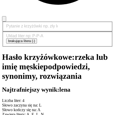
brakująca litera (-)
Hasło krzyżówkowe:
rzeka lub
imię męskie
podpowiedzi,
synonimy, rozwiązania
Najtrafniejszy wynik:
lena
Liczba liter: 4
Słowo zaczyna się na: L
Słowo kończy się na: A
Zawiera litery: A, E, L, N