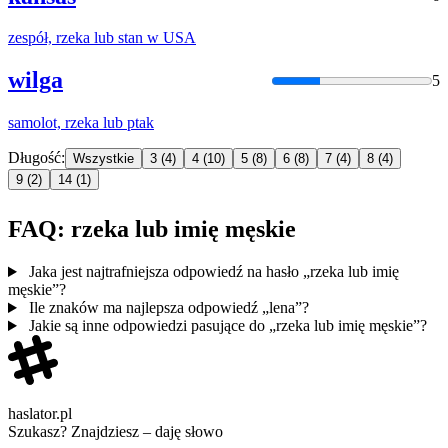
zespół,
rzeka
lub
stan w USA
wilga
5
samolot,
rzeka
lub
ptak
Długość:
Wszystkie
3
(4)
4
(10)
5
(8)
6
(8)
7
(4)
8
(4)
9
(2)
14
(1)
FAQ: rzeka lub imię męskie
Jaka jest najtrafniejsza odpowiedź na hasło „rzeka lub imię
męskie”?
Ile znaków ma najlepsza odpowiedź „lena”?
Jakie są inne odpowiedzi pasujące do „rzeka lub imię męskie”?
haslator.pl
Szukasz? Znajdziesz – daję słowo