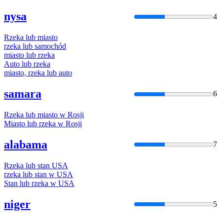
nysa
4
Rzeka
lub
miasto
rzeka
lub
samochód
miasto
lub
rzeka
Auto
lub
rzeka
miasto,
rzeka
lub
auto
samara
6
Rzeka
lub
miasto w Rosji
Miasto
lub
rzeka
w Rosji
alabama
7
Rzeka
lub
stan USA
rzeka
lub
stan w USA
Stan
lub
rzeka
w USA
niger
5