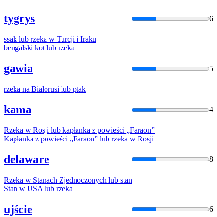
tygrys
6
ssak
lub
rzeka
w Turcji i Iraku
bengalski kot
lub
rzeka
gawia
5
rzeka
na Białorusi
lub
ptak
kama
4
Rzeka
w Rosji
lub
kapłanka z powieści „Faraon”
Kapłanka z powieści „Faraon”
lub
rzeka
w Rosji
delaware
8
Rzeka
w Stanach Zjednoczonych
lub
stan
Stan w USA
lub
rzeka
ujście
6