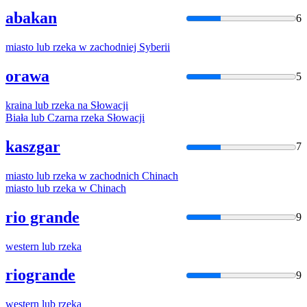
abakan
6
miasto
lub
rzeka
w zachodniej Syberii
orawa
5
kraina
lub
rzeka
na Słowacji
Biała
lub
Czarna
rzeka
Słowacji
kaszgar
7
miasto
lub
rzeka
w zachodnich Chinach
miasto
lub
rzeka
w Chinach
rio grande
9
western
lub
rzeka
riogrande
9
western
lub
rzeka