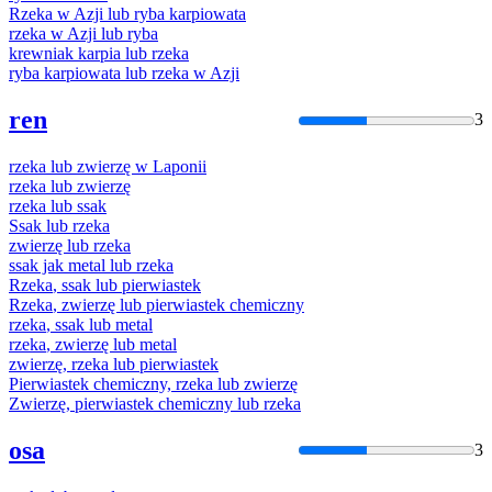
Rzeka
w Azji
lub
ryba karpiowata
rzeka
w Azji
lub
ryba
krewniak karpia
lub
rzeka
ryba karpiowata
lub
rzeka
w Azji
ren
3
rzeka
lub
zwierzę w Laponii
rzeka
lub
zwierzę
rzeka
lub
ssak
Ssak
lub
rzeka
zwierzę
lub
rzeka
ssak jak metal
lub
rzeka
Rzeka
, ssak
lub
pierwiastek
Rzeka
, zwierzę
lub
pierwiastek chemiczny
rzeka
, ssak
lub
metal
rzeka
, zwierzę
lub
metal
zwierzę,
rzeka
lub
pierwiastek
Pierwiastek chemiczny,
rzeka
lub
zwierzę
Zwierzę, pierwiastek chemiczny
lub
rzeka
osa
3