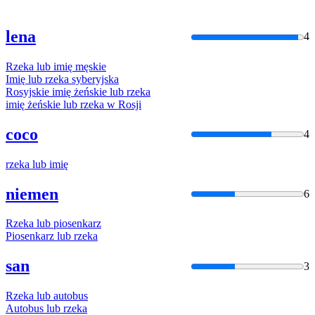
lena
4
Rzeka
lub
imię
męskie
Imię
lub
rzeka
syberyjska
Rosyjskie
imię
żeńskie
lub
rzeka
imię
żeńskie
lub
rzeka
w Rosji
coco
4
rzeka
lub
imię
niemen
6
Rzeka
lub
piosenkarz
Piosenkarz
lub
rzeka
san
3
Rzeka
lub
autobus
Autobus
lub
rzeka