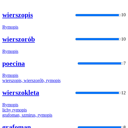
wierszopis
10
Rymopis
wierszorób
10
Rymopis
poecina
7
Rymopis
wierszopis, wierszorób,
rymopis
wierszokleta
12
Rymopis
lichy
rymopis
grafoman, szmirus,
rymopis
grafoman
8