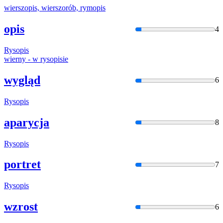
wierszopis, wierszorób,
rymopis
opis
4
Rysopis
wierny - w
rysopis
ie
wygląd
6
Rysopis
aparycja
8
Rysopis
portret
7
Rysopis
wzrost
6