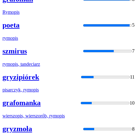
Rymopis
poeta
5
rymopis
szmirus
7
rymopis
, tandeciarz
gryzipiórek
11
pisarczyk,
rymopis
grafomanka
10
wierszopis, wierszorób,
rymopis
gryzmoła
8