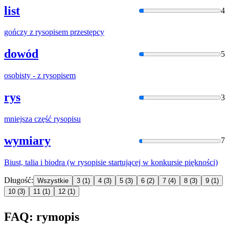
list
4
gończy z
rysopis
em przestępcy
dowód
5
osobisty - z
rysopis
em
rys
3
mniejsza część
rysopis
u
wymiary
7
Biust, talia i biodra (w
rysopis
ie startującej w konkursie piękności)
Długość:
Wszystkie
3
(1)
4
(3)
5
(3)
6
(2)
7
(4)
8
(3)
9
(1)
10
(3)
11
(1)
12
(1)
FAQ: rymopis