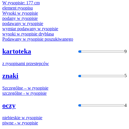
W
rysopis
ie: 177 cm
element
rysopis
u
Wysoki w
rysopis
ie
podany w
rysopis
ie
podawany w
rysopis
ie
wymiar podawany w
rysopis
ie
wysoki w
rysopis
ie dryblasa
Podawany w
rysopis
ie poszukiwanego
kartoteka
9
z
rysopis
ami przestępców
znaki
5
Szczególne – w
rysopis
ie
szczególne - w
rysopis
ie
oczy
4
niebieskie w
rysopis
ie
piwne - w
rysopis
ie