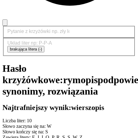
brakująca litera (-)
Hasło
krzyżówkowe:
rymopis
podpowie
synonimy, rozwiązania
Najtrafniejszy wynik:
wierszopis
Liczba liter: 10
Słowo zaczyna się na: W
Słowo kończy się na: S
Zawiera litery: E, I, I, O, P, R, S, S, W, Z