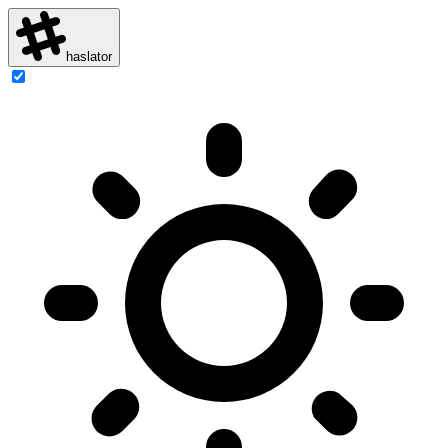
haslator