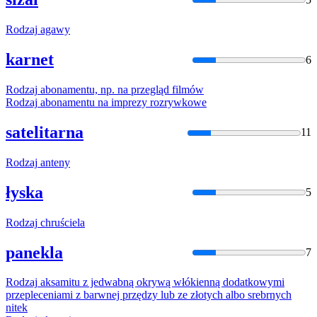
Rodzaj
agawy
karnet
6
Rodzaj
abonamentu, np. na przegląd filmów
Rodzaj
abonamentu na imprezy rozrywkowe
satelitarna
11
Rodzaj
anteny
łyska
5
Rodzaj
chruściela
panekla
7
Rodzaj
aksamitu z jedwabną okrywą włókienną dodatkowymi
przepleceniami z barwnej przędzy lub ze złotych albo srebrnych
nitek