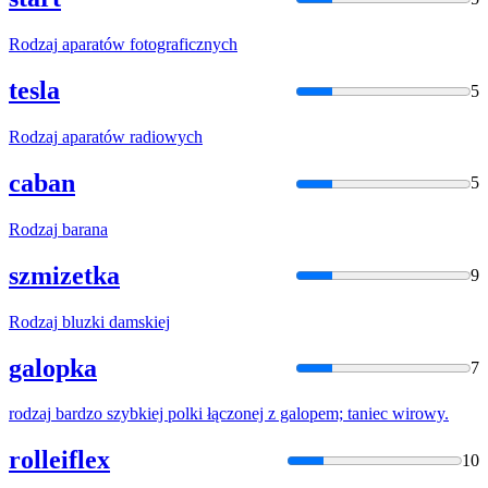
Rodzaj
aparatów fotograficznych
tesla
5
Rodzaj
aparatów radiowych
caban
5
Rodzaj
barana
szmizetka
9
Rodzaj
bluzki damskiej
galopka
7
rodzaj
bardzo szybkiej polki łączonej z galopem; taniec wirowy.
rolleiflex
10