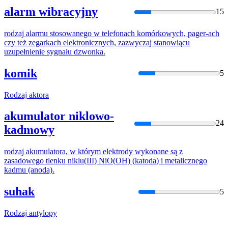
alarm wibracyjny
15
rodzaj
alarmu stosowanego w telefonach komórkowych, pager-ach
czy też zegarkach elektronicznych, zazwyczaj stanowiącu
uzupełnienie sygnału dzwonka.
komik
5
Rodzaj
aktora
akumulator niklowo-
24
kadmowy
rodzaj
akumulatora, w którym elektrody wykonane są z
zasadowego tlenku niklu(III) NiO(OH) (katoda) i metalicznego
kadmu (anoda).
suhak
5
Rodzaj
antylopy