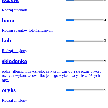
Rodzaj
autokaru
łomo
4
Rodzaj
aparatów fotograficznych
kob
3
Rodzaj
antylopy
składanka
9
rodzaj
albumu muzycznego, na którym znajdują się różne utwory
różnych wykonawców, albo jednego wykonawcy, ale z różnych
płyt.
oryks
5
Rodzaj
antylopy