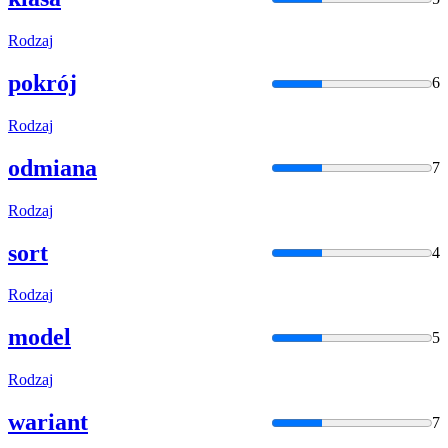
Rodzaj
pokrój
6
Rodzaj
odmiana
7
Rodzaj
sort
4
Rodzaj
model
5
Rodzaj
wariant
7