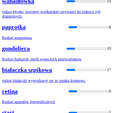
wahadłówka
10
rodzaj
błystki, przynęty wędkarskiej używanej do połowu ryb
drapieżnych.
paprotka
8
Rodzaj
asparagusa
gondoliera
10
Rodzaj
barkaroli, pieśń weneckich przewoźników
białaczka szpikowa
17
rodzaj
białaczki wywodzącej się ze szpiku kostnego.
retina
6
Rodzaj
aparatów fotograficznych
start
5