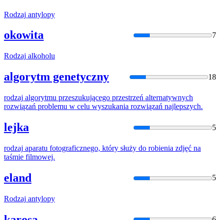
Rodzaj
antylopy
okowita
7
Rodzaj
alkoholu
algorytm genetyczny
18
rodzaj
algorytmu przeszukującego przestrzeń alternatywnych
rozwiązań problemu w celu wyszukania rozwiązań najlepszych.
lejka
5
rodzaj
aparatu fotograficznego, który służy do robienia zdjęć na
taśmie filmowej.
eland
5
Rodzaj
antylopy
karosa
6