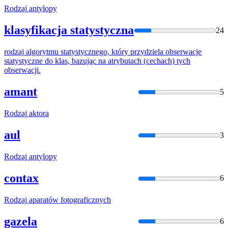
Rodzaj
antylopy
klasyfikacja statystyczna
24
rodzaj
algorytmu statystycznego, który przydziela obserwacje
statystyczne do klas, bazując na atrybutach (cechach) tych
obserwacji.
amant
5
Rodzaj
aktora
aul
3
Rodzaj
antylopy
contax
6
Rodzaj
aparatów fotograficznych
gazela
6