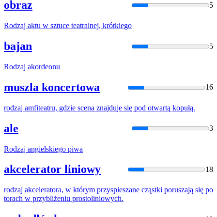
obraz
5
Rodzaj
aktu w sztuce teatralnej, krótkiego
bajan
5
Rodzaj
akordeonu
muszla koncertowa
16
rodzaj
amfiteatru, gdzie scena znajduje się pod otwartą kopułą.
ale
3
Rodzaj
angielskiego piwa
akcelerator liniowy
18
rodzaj
akceleratora, w którym przyspieszane cząstki poruszają się po
torach w przybliżeniu prostoliniowych.