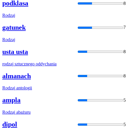
podklasa
8
Rodzaj
gatunek
7
Rodzaj
usta usta
8
rodzaj
sztucznego oddychania
almanach
8
Rodzaj
antologii
ampla
5
Rodzaj
abażuru
dipol
5