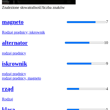
Znalezione słowa
trafność/liczba znaków
magneto
7
Rodzaj
prądnicy
;
iskrownik
alternator
10
rodzaj
prądnicy
iskrownik
9
rodzaj
prądnicy
rodzaj
prądnicy
, magneto
rząd
4
Rodzaj
klasa
5