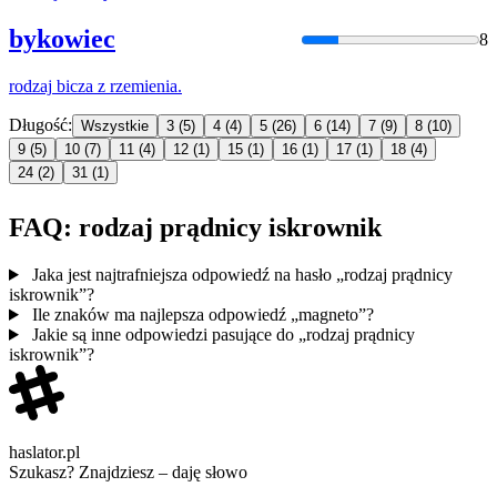
bykowiec
8
rodzaj
bicza z rzemienia.
Długość:
Wszystkie
3
(5)
4
(4)
5
(26)
6
(14)
7
(9)
8
(10)
9
(5)
10
(7)
11
(4)
12
(1)
15
(1)
16
(1)
17
(1)
18
(4)
24
(2)
31
(1)
FAQ: rodzaj prądnicy iskrownik
Jaka jest najtrafniejsza odpowiedź na hasło „rodzaj prądnicy
iskrownik”?
Ile znaków ma najlepsza odpowiedź „magneto”?
Jakie są inne odpowiedzi pasujące do „rodzaj prądnicy
iskrownik”?
haslator.pl
Szukasz? Znajdziesz – daję słowo