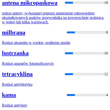
antena mikropaskowa
18
rodzaj
anteny, wykonanej poprzez naniesienie odpowiednio
ukształtowanych pasków przewodnika na powierzchnię izolującą,
w jednej lub kilku warstwach.
milbrana
8
Rodzaj
aksamitu w wąskie, podłużne prążki
lustrzanka
10
Rodzaj
aparatów fotograficznych
tetracyklina
12
Rodzaj
antybiotyku
kama
4
Rodzaj
antylopy