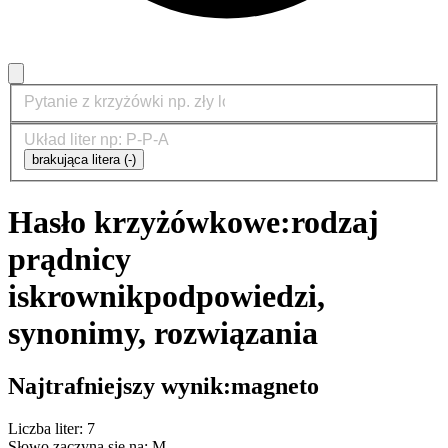
brakująca litera (-)
Hasło krzyżówkowe:
rodzaj
prądnicy
iskrownik
podpowiedzi,
synonimy, rozwiązania
Najtrafniejszy wynik:
magneto
Liczba liter: 7
Słowo zaczyna się na: M