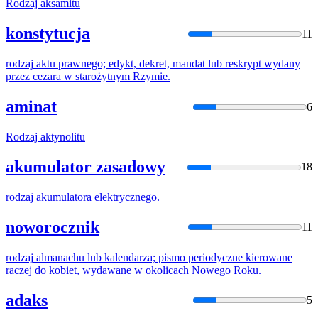
Rodzaj
aksamitu
konstytucja
11
rodzaj
aktu prawnego; edykt, dekret, mandat lub reskrypt wydany
przez cezara w starożytnym Rzymie.
aminat
6
Rodzaj
aktynolitu
akumulator zasadowy
18
rodzaj
akumulatora elektrycznego.
noworocznik
11
rodzaj
almanachu lub kalendarza; pismo periodyczne kierowane
raczej do kobiet, wydawane w okolicach Nowego Roku.
adaks
5