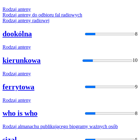
Rodzaj
anteny
Rodzaj
anteny do odbioru fal radiowych
Rodzaj
anteny radiowej
dookólna
8
Rodzaj
anteny
kierunkowa
10
Rodzaj
anteny
ferrytowa
9
Rodzaj
anteny
who is who
8
Rodzaj
almanachu publikującego biogramy ważnych osób
sizal
5