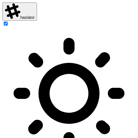
haslator