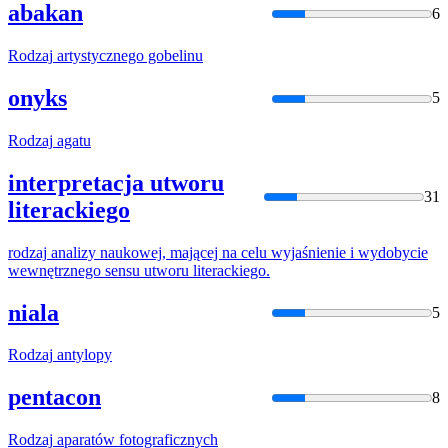
abakan
6
Rodzaj
artystycznego gobelinu
onyks
5
Rodzaj
agatu
interpretacja utworu
31
literackiego
rodzaj
analizy naukowej, mającej na celu wyjaśnienie i wydobycie
wewnętrznego sensu utworu literackiego.
niala
5
Rodzaj
antylopy
pentacon
8
Rodzaj
aparatów fotograficznych