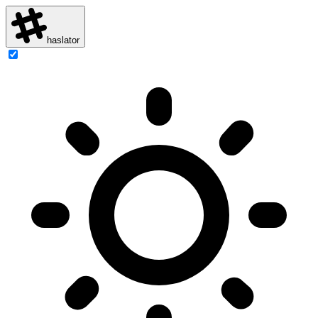
haslator