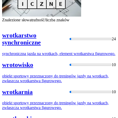
Znalezione słowa
trafność/liczba znaków
wrotkarstwo
24
synchroniczne
synchroniczna jazda na wrotkach, element
wrotkarstwa
figurowego.
wrotowisko
10
obiekt sportowy przeznaczony do treningów jazdy na wrotkach,
zwłaszcza
wrotkarstwa
figurowego.
wrotkarnia
10
obiekt sportowy przeznaczony do treningów jazdy na wrotkach,
zwłaszcza
wrotkarstwa
figurowego.