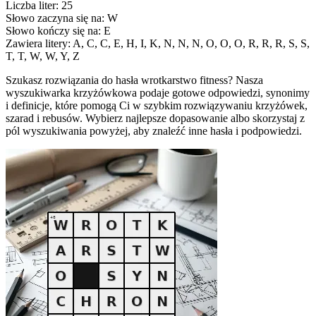
Liczba liter: 25
Słowo zaczyna się na: W
Słowo kończy się na: E
Zawiera litery: A, C, C, E, H, I, K, N, N, N, O, O, O, R, R, R, S, S,
T, T, W, W, Y, Z
Szukasz rozwiązania do hasła wrotkarstwo fitness? Nasza
wyszukiwarka krzyżówkowa podaje gotowe odpowiedzi, synonimy
i definicje, które pomogą Ci w szybkim rozwiązywaniu krzyżówek,
szarad i rebusów. Wybierz najlepsze dopasowanie albo skorzystaj z
pól wyszukiwania powyżej, aby znaleźć inne hasła i podpowiedzi.