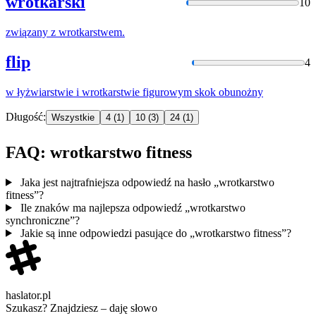
wrotkarski
10
związany z
wrotkarstwem
.
flip
4
w łyżwiarstwie i
wrotkarstwie
figurowym skok obunożny
Długość:
Wszystkie
4
(1)
10
(3)
24
(1)
FAQ: wrotkarstwo fitness
Jaka jest najtrafniejsza odpowiedź na hasło „wrotkarstwo
fitness”?
Ile znaków ma najlepsza odpowiedź „wrotkarstwo
synchroniczne”?
Jakie są inne odpowiedzi pasujące do „wrotkarstwo fitness”?
haslator.pl
Szukasz? Znajdziesz – daję słowo