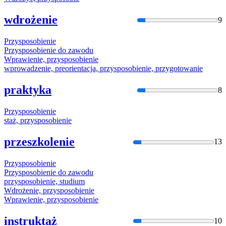
wdrożenie
9
Przysposobie
nie
Przysposobie
nie do zawodu
Wprawienie,
przysposobie
nie
wprowadzenie, preorientacja,
przysposobie
nie, przygotowanie
praktyka
8
Przysposobie
nie
staż,
przysposobie
nie
przeszkolenie
13
Przysposobie
nie
Przysposobie
nie do zawodu
przysposobie
nie, studium
Wdrożenie,
przysposobie
nie
Wprawienie,
przysposobie
nie
instruktaż
10