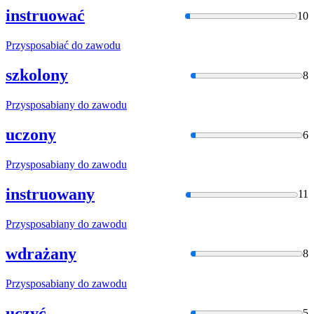
instruować
10
Przysposabia
ć do zawodu
szkolony
8
Przysposabia
ny do zawodu
uczony
6
Przysposabia
ny do zawodu
instruowany
11
Przysposabia
ny do zawodu
wdrażany
8
Przysposabia
ny do zawodu
uczyć
5