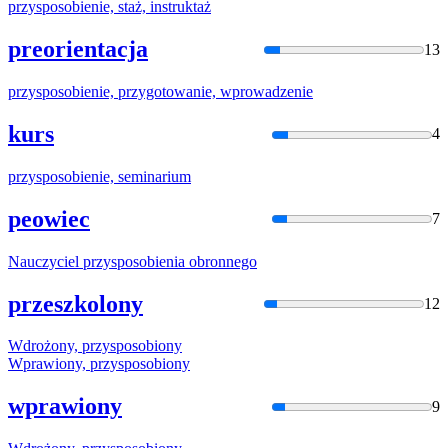
przysposobie
nie, staż, instruktaż
preorientacja
13
przysposobie
nie, przygotowanie, wprowadzenie
kurs
4
przysposobie
nie, seminarium
peowiec
7
Nauczyciel
przysposobie
nia obronnego
przeszkolony
12
Wdrożony,
przysposobio
ny
Wprawiony,
przysposobio
ny
wprawiony
9