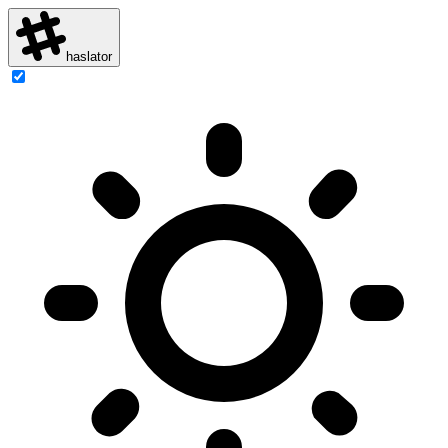
haslator