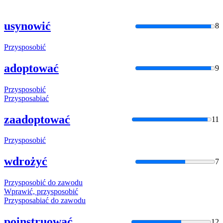
usynowić
8
Przysposobić
adoptować
9
Przysposobić
Przysposabia
ć
zaadoptować
11
Przysposobić
wdrożyć
7
Przysposobić
do zawodu
Wprawić,
przysposobić
Przysposabia
ć do zawodu
poinstruować
12