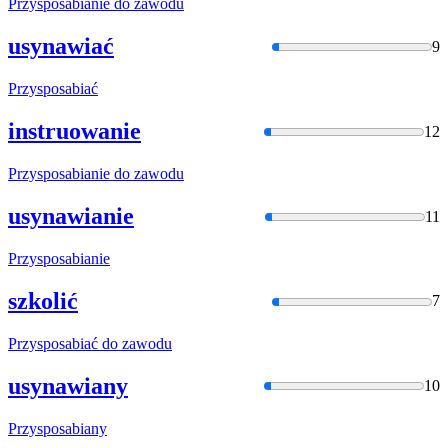
Przysposabia
nie do zawodu
usynawiać
9
Przysposabia
ć
instruowanie
12
Przysposabia
nie do zawodu
usynawianie
11
Przysposabia
nie
szkolić
7
Przysposabia
ć do zawodu
usynawiany
10
Przysposabia
ny