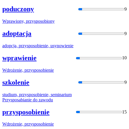
poduczony
9
Wprawiony,
przysposobio
ny
adoptacja
9
adopcja,
przysposobie
nie, usynowienie
wprawienie
10
Wdrożenie,
przysposobie
nie
szkolenie
9
studium,
przysposobie
nie, seminarium
Przysposabia
nie do zawodu
przysposobienie
15
Wdrożenie,
przysposobie
nie