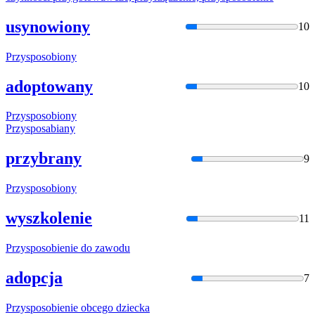
usynowiony
10
Przysposobio
ny
adoptowany
10
Przysposobio
ny
Przysposabia
ny
przybrany
9
Przysposobio
ny
wyszkolenie
11
Przysposobie
nie do zawodu
adopcja
7
Przysposobie
nie obcego dziecka