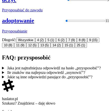
Przysposabia
ć do zawodu
adoptowanie
11
Przysposabia
nie
Długość:
Wszystkie
4
(2)
5
(1)
6
(2)
7
(9)
8
(8)
9
(15)
10
(8)
11
(9)
12
(5)
13
(5)
14
(2)
15
(1)
25
(1)
FAQ: przysposobić
Jaka jest najtrafniejsza odpowiedź na hasło „przysposobić”?
Ile znaków ma najlepsza odpowiedź „usynowić”?
Jakie są inne odpowiedzi pasujące do „przysposobić”?
haslator.pl
Szukasz? Znajdziesz – daję słowo