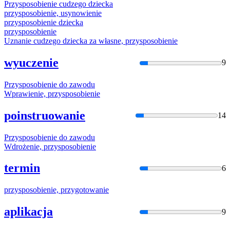
Przysposobie
nie cudzego dziecka
przysposobie
nie, usynowienie
przysposobie
nie dziecka
przysposobie
nie
Uznanie cudzego dziecka za własne,
przysposobie
nie
wyuczenie
9
Przysposobie
nie do zawodu
Wprawienie,
przysposobie
nie
poinstruowanie
14
Przysposobie
nie do zawodu
Wdrożenie,
przysposobie
nie
termin
6
przysposobie
nie, przygotowanie
aplikacja
9