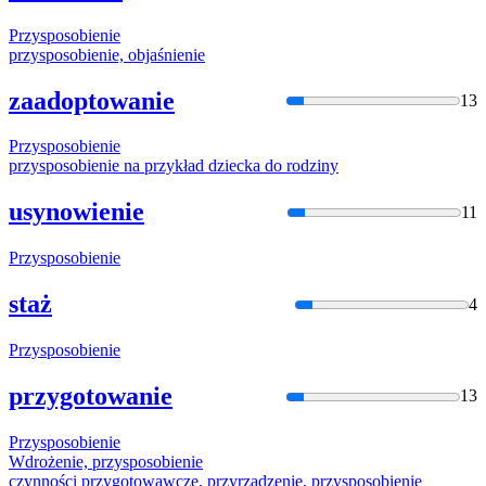
Przysposobie
nie
przysposobie
nie, objaśnienie
zaadoptowanie
13
Przysposobie
nie
przysposobie
nie na przykład dziecka do rodziny
usynowienie
11
Przysposobie
nie
staż
4
Przysposobie
nie
przygotowanie
13
Przysposobie
nie
Wdrożenie,
przysposobie
nie
czynności przygotowawcze, przyrządzenie,
przysposobie
nie