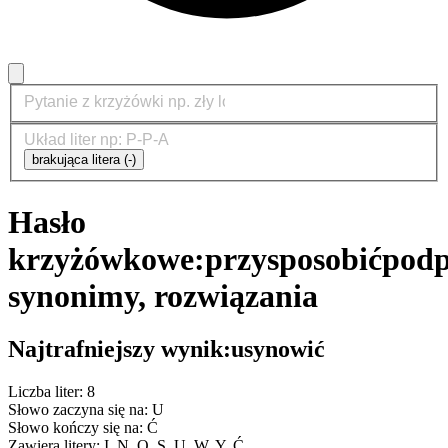
brakująca litera (-)
Hasło
krzyżówkowe:
przysposobić
podp
synonimy, rozwiązania
Najtrafniejszy wynik:
usynowić
Liczba liter: 8
Słowo zaczyna się na: U
Słowo kończy się na: Ć
Zawiera litery: I, N, O, S, U, W, Y, Ć