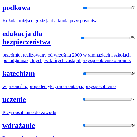
podkowa
7
Kuźnia, miejsce gdzie ją dla konia
przysposobis
z
edukacja dla
25
bezpieczeństwa
przedmiot realizowany od września 2009 w gimnazjach i szkołach
ponadgimnazjalnych, w których zastąpił
przysposobie
nie obronne.
katechizm
9
w przenośni, propedeutyka, preorientacja,
przysposobie
nie
uczenie
7
Przysposabia
nie do zawodu
wdrażanie
9